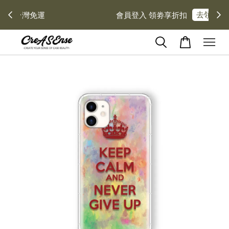
去領劵
會員登入 領劵享折扣