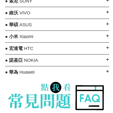
●
索尼
SONY
●
維沃
VIVO
●
華碩
ASUS
●
小米
Xiaomi
●
宏達電
HTC
●
諾基亞
NOKIA
●
華為
Huawei