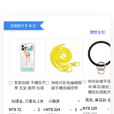
加購配件享 𝟴 折
瀏覽全部
時尚矽膠手環
客製加購 手機殼手
伸縮式彩色編織圓
本/麻花/菱紋）
帶 支架 腕帶 扣環
繩手機掛繩揹帶
機殼扣環配件
-
NT$ 120
-
+
-
+
NT$ 72
NT$ 224
NT$ 150