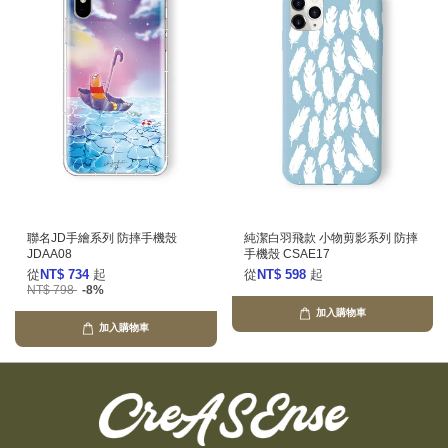
聯名JD手繪系列 防摔手機殼
純潔白羽飛款 小物剪影系列 防摔
JDAA08
手機殼 CSAE17
從
NT$ 734
起
從
NT$ 598
起
NT$ 798
-8%
加入購物車
加入購物車