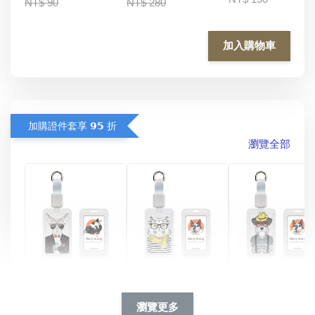
NT$ 90
NT$ 280
加入購物車
加購證件套享 𝟵𝟱 折
瀏覽全部
酷帥狗雪納瑞 
燕尾服無毛貓 動物
眼鏡圍巾貓貓 動物
擬人系列 滑蓋
擬人化系列 滑蓋式
擬人系列 滑蓋式證
瀏覽更多
件套(附伸縮卡
證件套(附伸縮卡
件套(附伸縮卡扣)