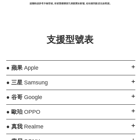
大眼睛透氣網眼透
大眼睛透氣網
大眼睛透氣網眼透
視化妝包
視手提沙灘包
視束口斜背包
支援型號表
-
NT$ 219
-
+
-
+
NT$ 129
NT$ 159
NT$ 249
NT$ 159
NT$ 189
●
蘋果
Apple
加入購物車
●
三星
Samsung
●
谷哥
Google
瀏覽更多
●
歐珀
OPPO
●
真我
Realme