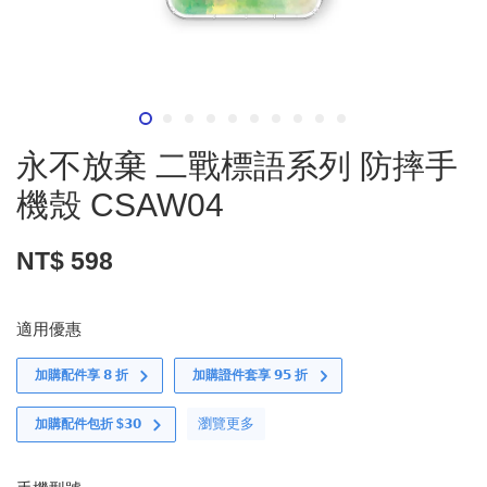
永不放棄 二戰標語系列 防摔手
機殼 CSAW04
NT$ 598
適用優惠
加購配件享 𝟴 折
加購證件套享 𝟵𝟱 折
瀏覽更多
加購配件包折 $𝟯𝟬