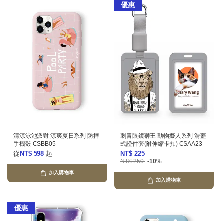
優惠
清涼泳池派對 涼爽夏日系列 防摔
刺青眼鏡獅王 動物擬人系列 滑蓋
手機殼 CSBB05
式證件套(附伸縮卡扣) CSAA23
從
NT$ 598
起
NT$ 225
NT$ 250
-10%
加入購物車
加入購物車
優惠