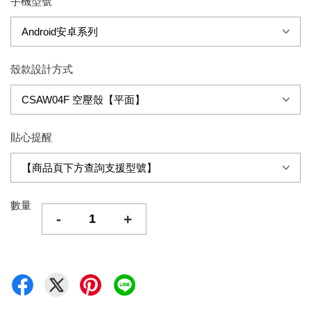
手機型號
殼款設計方式
貼心提醒
數量
-
+