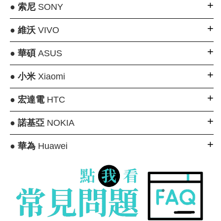
●
索尼
SONY
●
維沃
VIVO
●
華碩
ASUS
●
小米
Xiaomi
●
宏達電
HTC
●
諾基亞
NOKIA
●
華為
Huawei