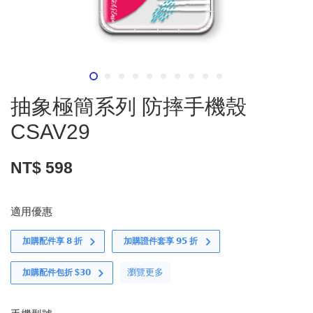
抽象極簡系列 防摔手機殼
CSAV29
NT$ 598
適用優惠
加購配件享 𝟴 折
加購證件套享 𝟵𝟱 折
瀏覽更多
加購配件包折 $𝟯𝟬