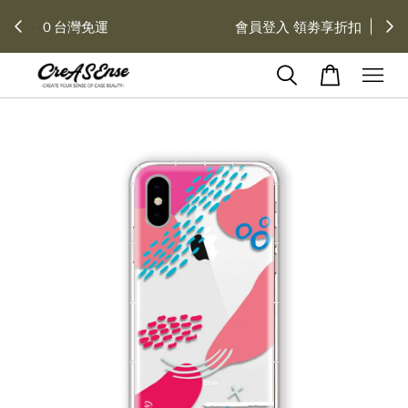
去領劵
會員登入 領劵享折扣