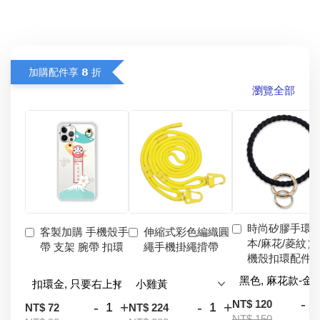
加購配件享 𝟴 折
瀏覽全部
時尚矽膠手環
客製加購 手機殼手
伸縮式彩色編織圓
本/麻花/菱紋）
帶 支架 腕帶 扣環
繩手機掛繩揹帶
機殼扣環配件
-
NT$ 120
-
+
-
+
NT$ 72
NT$ 224
NT$ 150