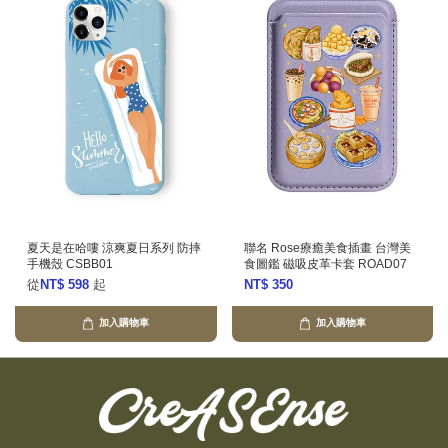
夏天是在哈嘍 涼爽夏日系列 防摔
聯名 Rose療癒美食插畫 台灣美
手機殼 CSBB01
食圖鑑 磁吸皮革卡套 ROAD07
從
NT$ 598
起
NT$ 350
加入購物車
加入購物車