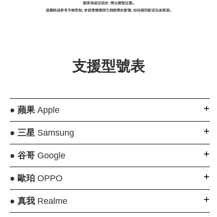
大眼睛透氣網眼透
大眼睛透氣網
大眼睛透氣網眼透
視化妝包
視手提沙灘包
視束口斜背包
支援型號表
-
NT$ 219
-
+
-
+
NT$ 129
NT$ 159
NT$ 249
NT$ 159
NT$ 189
加入購物車
●
蘋果
Apple
●
三星
Samsung
瀏覽更多
●
谷哥
Google
●
歐珀
OPPO
●
真我
Realme