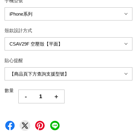
手機型號
殼款設計方式
貼心提醒
數量
-
+