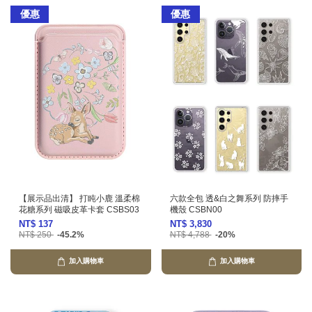
優惠
優惠
【展示品出清】 打盹小鹿 溫柔棉
六款全包 透&白之舞系列 防摔手
花糖系列 磁吸皮革卡套 CSBS03
機殼 CSBN00
NT$ 137
NT$ 3,830
NT$ 250
-45.2%
NT$ 4,788
-20%
加入購物車
加入購物車