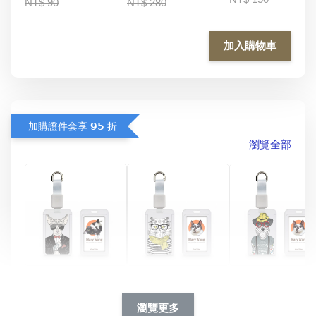
NT$ 90
NT$ 280
加入購物車
加購證件套享 𝟵𝟱 折
瀏覽全部
酷帥狗雪納瑞 
燕尾服無毛貓 動物
眼鏡圍巾貓貓 動物
擬人系列 滑蓋
擬人化系列 滑蓋式
擬人系列 滑蓋式證
瀏覽更多
件套(附伸縮卡
證件套(附伸縮卡
件套(附伸縮卡扣)