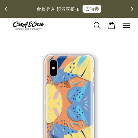
去領劵
會員登入 領劵享折扣