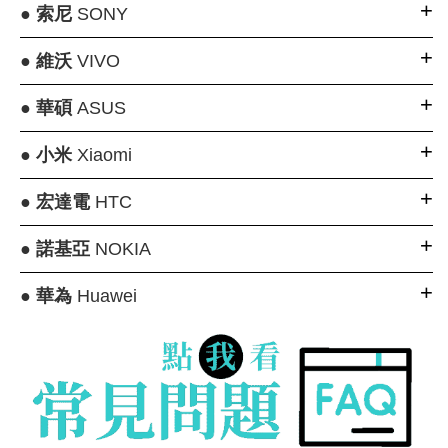
●
索尼
SONY
●
維沃
VIVO
●
華碩
ASUS
●
小米
Xiaomi
●
宏達電
HTC
●
諾基亞
NOKIA
●
華為
Huawei