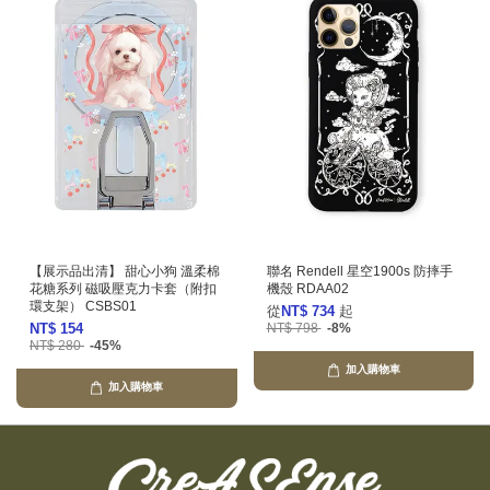
【展示品出清】 甜心小狗 溫柔棉
聯名 Rendell 星空1900s 防摔手
花糖系列 磁吸壓克力卡套（附扣
機殼 RDAA02
環支架） CSBS01
從
NT$ 734
起
NT$ 154
NT$ 798
-8%
NT$ 280
-45%
加入購物車
加入購物車