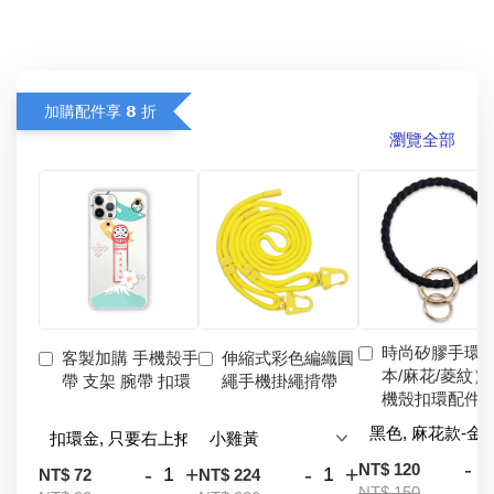
加購配件享 𝟴 折
瀏覽全部
時尚矽膠手環
客製加購 手機殼手
伸縮式彩色編織圓
本/麻花/菱紋）
帶 支架 腕帶 扣環
繩手機掛繩揹帶
機殼扣環配件
-
NT$ 120
-
+
-
+
NT$ 72
NT$ 224
NT$ 150