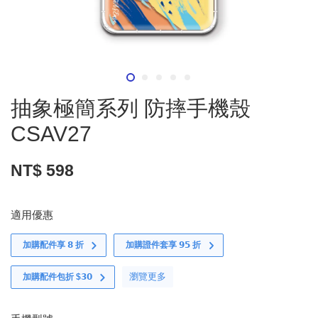
抽象極簡系列 防摔手機殼
CSAV27
NT$ 598
適用優惠
加購配件享 𝟴 折
加購證件套享 𝟵𝟱 折
瀏覽更多
加購配件包折 $𝟯𝟬