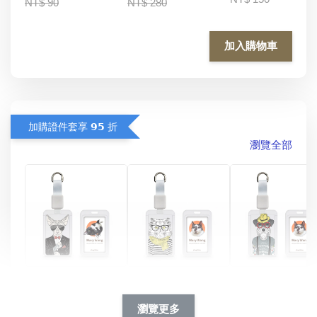
NT$ 90
NT$ 280
加入購物車
加購證件套享 𝟵𝟱 折
瀏覽全部
酷帥狗雪納瑞 
燕尾服無毛貓 動物
眼鏡圍巾貓貓 動物
擬人系列 滑蓋
擬人化系列 滑蓋式
擬人系列 滑蓋式證
瀏覽更多
件套(附伸縮卡
證件套(附伸縮卡
件套(附伸縮卡扣)