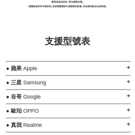
大眼睛透氣網眼透
大眼睛透氣網
大眼睛透氣網眼透
視化妝包
視手提沙灘包
視束口斜背包
支援型號表
-
NT$ 219
-
+
-
+
NT$ 129
NT$ 159
NT$ 249
NT$ 159
NT$ 189
加入購物車
●
蘋果
Apple
●
三星
Samsung
瀏覽更多
●
谷哥
Google
●
歐珀
OPPO
●
真我
Realme