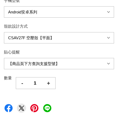
手機型號
殼款設計方式
貼心提醒
數量
-
+