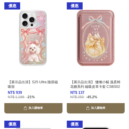
優惠
優惠
【展示品出清】S25 Ultra 隨搭磁
【展示品出清】 慵懶小貓 溫柔棉
吸殼
花糖系列 磁吸皮革卡套 CSBS02
NT$ 939
NT$ 137
NT$ 1,188
-21%
NT$ 250
-45.2%
加入購物車
加入購物車
優惠
優惠