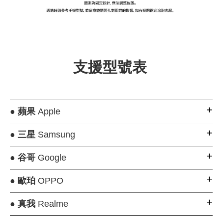
大眼睛透氣網眼透
大眼睛透氣網
大眼睛透氣網眼透
視化妝包
視手提沙灘包
視束口斜背包
支援型號表
-
NT$ 219
-
+
-
+
NT$ 129
NT$ 159
NT$ 249
NT$ 159
NT$ 189
加入購物車
●
蘋果
Apple
●
三星
Samsung
瀏覽更多
●
谷哥
Google
●
歐珀
OPPO
●
真我
Realme