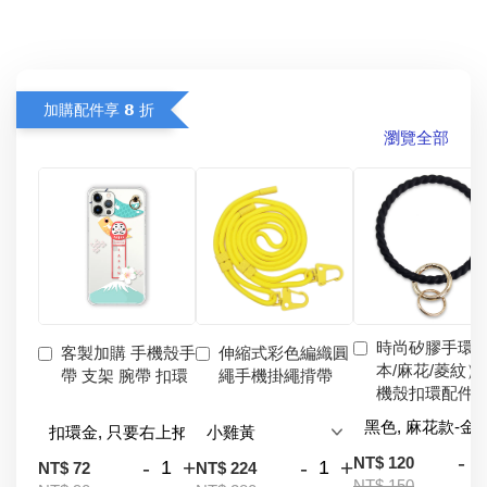
加購配件享 𝟴 折
瀏覽全部
時尚矽膠手環
客製加購 手機殼手
伸縮式彩色編織圓
本/麻花/菱紋）
帶 支架 腕帶 扣環
繩手機掛繩揹帶
機殼扣環配件
-
NT$ 120
-
+
-
+
NT$ 72
NT$ 224
NT$ 150