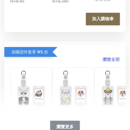
NT$ 90
NT$ 280
加入購物車
加購證件套享 𝟵𝟱 折
瀏覽全部
酷帥狗雪納瑞 
燕尾服無毛貓 動物
眼鏡圍巾貓貓 動物
擬人系列 滑蓋
擬人化系列 滑蓋式
擬人系列 滑蓋式證
瀏覽更多
件套(附伸縮卡
證件套(附伸縮卡
件套(附伸縮卡扣)