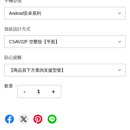
手機型號
殼款設計方式
貼心提醒
數量
-
+