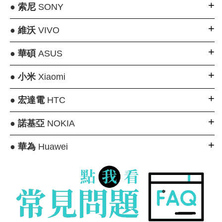
●
索尼
SONY
●
維沃
VIVO
●
華碩
ASUS
●
小米
Xiaomi
●
宏達電
HTC
●
諾基亞
NOKIA
●
華為
Huawei