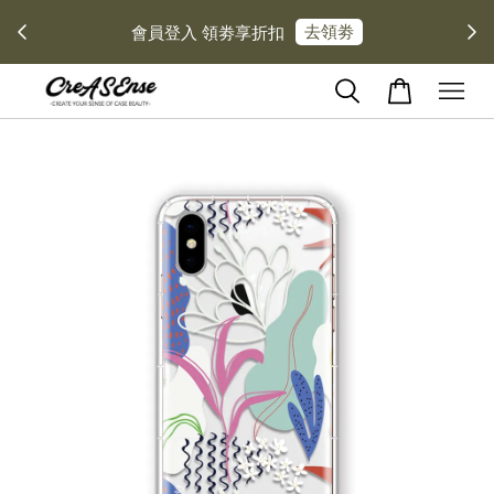
去領劵
會員登入 領劵享折扣