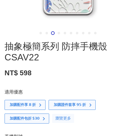
抽象極簡系列 防摔手機殼
CSAV22
NT$ 598
適用優惠
加購配件享 𝟴 折
加購證件套享 𝟵𝟱 折
瀏覽更多
加購配件包折 $𝟯𝟬