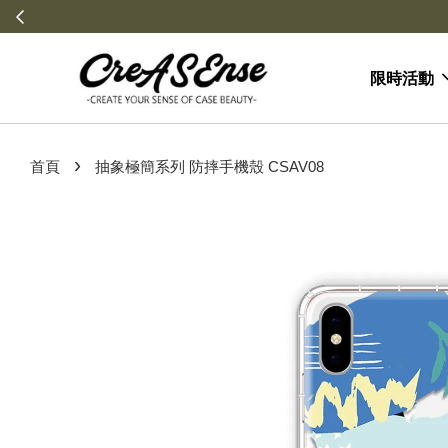
\
限時活動
›
首頁
抽象極簡系列 防摔手機殼 CSAV08