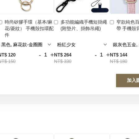
時尚矽膠手環（基本/麻
多功能編織手機短掛繩
窄款純色
花/菱紋） 手機殼扣環配
(附墊片、掛飾吊繩)
帶 手機殼
件
-
+
-
+
NT$ 120
NT$ 264
NT$ 144
NT$ 150
NT$ 330
NT$ 180
加入