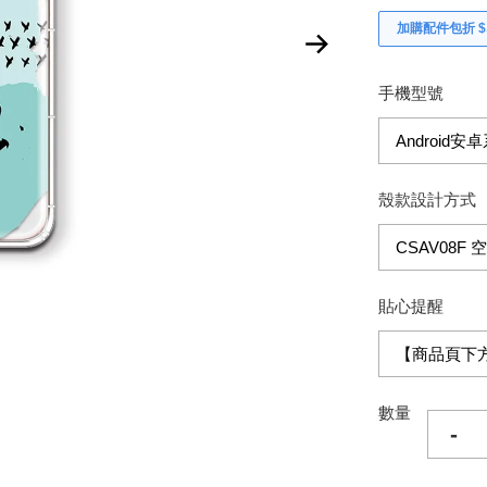
加購配件包折 $𝟯
手機型號
殼款設計方式
貼心提醒
數量
-