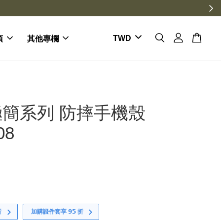
倍送
項
其他專欄
簡系列 防摔手機殼
08
折
加購證件套享 𝟵𝟱 折