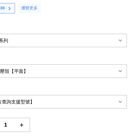
瀏覽更多
𝟬
+