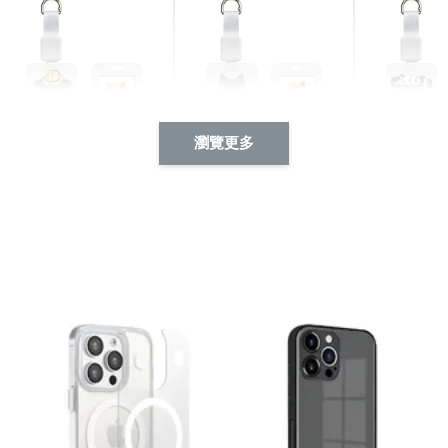
瀏覽更多
酷帥狗雪納瑞 動物擬人
西裝筆挺大野狼 動物擬
燕尾服大麥
系列 滑蓋式證件套(附伸
人化系列 滑蓋式證件套
化系列 滑
縮卡扣) CSAA14
(附伸縮卡扣) CSAA26
伸縮卡扣) 
-
+
-
+
NT$ 214
NT$ 214
NT$ 214
NT$ 225
NT$ 225
NT$ 225
加入