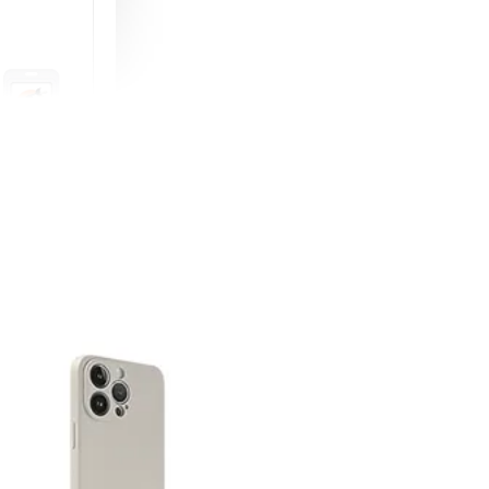
町 動物擬人
蓋式證件套(附
CSAA16
-
+
購物車