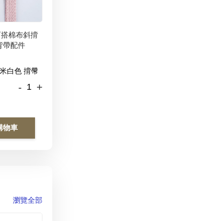
百搭棉布斜揹
背帶配件
-
+
購物車
瀏覽全部