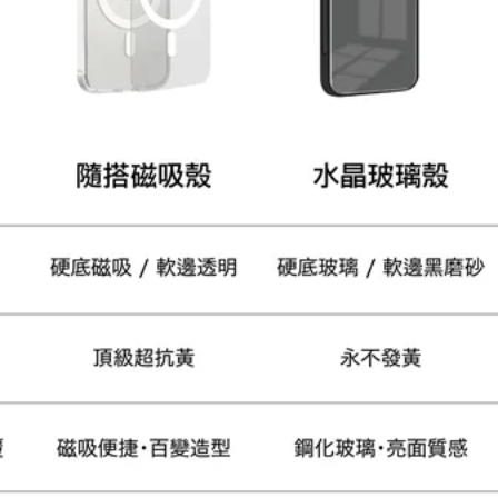
大眼睛透氣網眼透視手
提沙灘包
-
+
NT$ 219
NT$ 249