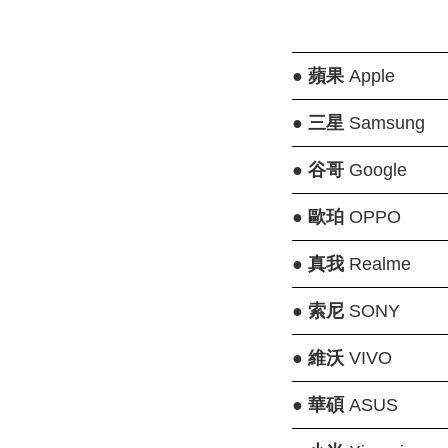
●
蘋果
Apple
●
三星
Samsung
●
谷哥
Google
●
歐珀
OPPO
●
真我
Realme
●
索尼
SONY
●
維沃
VIVO
●
華碩
ASUS