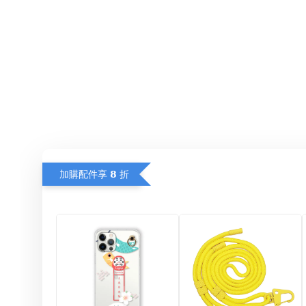
加購配件享 𝟴 折