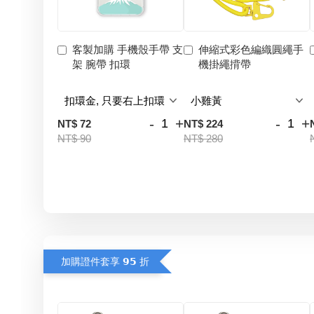
客製加購 手機殼手帶 支
伸縮式彩色編織圓繩手
架 腕帶 扣環
機掛繩揹帶
-
+
-
+
NT$ 72
NT$ 224
NT$ 90
NT$ 280
加購證件套享 𝟵𝟱 折