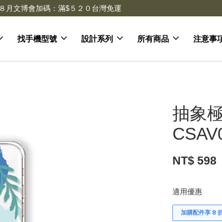
\官網限定// 每消費 $１００ 可獲得 $１ 回饋金 每月１２號加碼１０
找手機型號
設計系列
所有商品
注意事
抽象極
CSAV
NT$ 598
適用優惠
加購配件享 𝟴 