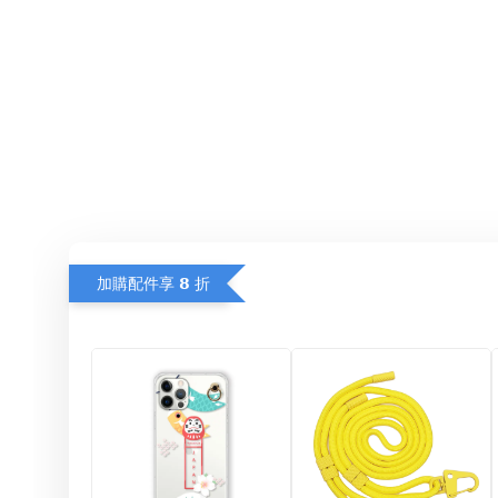
加購配件享 𝟴 折