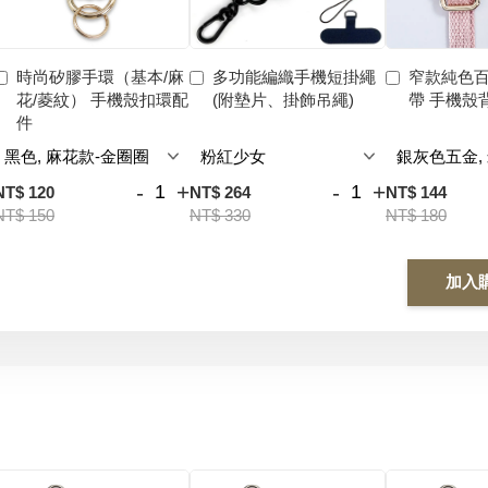
時尚矽膠手環（基本/麻
多功能編織手機短掛繩
窄款純色
花/菱紋） 手機殼扣環配
(附墊片、掛飾吊繩)
帶 手機殼
件
-
+
-
+
NT$ 120
NT$ 264
NT$ 144
NT$ 150
NT$ 330
NT$ 180
加入