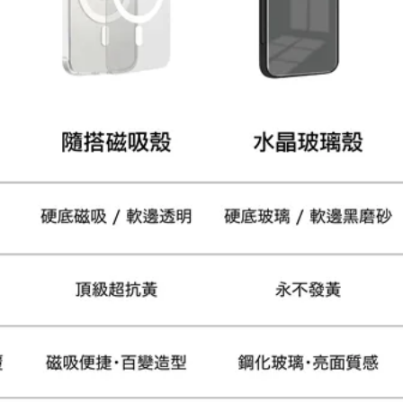
大眼睛透氣網眼透視手
提沙灘包
-
+
NT$ 219
NT$ 249