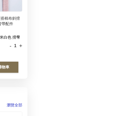
百搭棉布斜揹
背帶配件
-
+
購物車
瀏覽全部