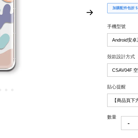
加購配件包折 $𝟯
手機型號
殼款設計方式
貼心提醒
數量
-