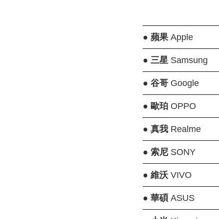
●
蘋果
Apple
●
三星
Samsung
●
谷哥
Google
●
歐珀
OPPO
●
真我
Realme
●
索尼
SONY
●
維沃
VIVO
●
華碩
ASUS