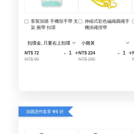
客製加購 手機殼手帶 支
伸縮式彩色編織圓繩手
架 腕帶 扣環
機掛繩揹帶
-
+
-
+
NT$ 72
NT$ 224
NT$ 90
NT$ 280
加購證件套享 𝟵𝟱 折