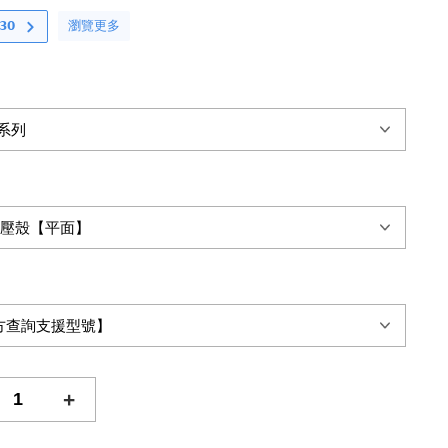
瀏覽更多
𝟬
+