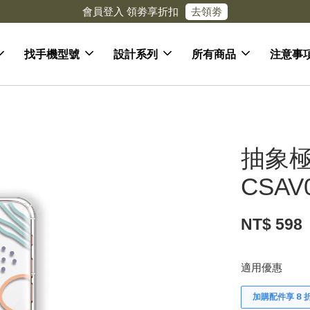
去領劵
會員登入 領劵享折扣
找手機型號
設計系列
所有商品
注意事
抽象極
CSAV
NT$ 598
適用優惠
加購配件享 𝟴 