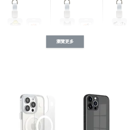
瀏覽更多
酷帥狗雪納瑞 動物擬人
西裝筆挺大野狼 動物擬
燕尾服大麥
系列 滑蓋式證件套(附伸
人化系列 滑蓋式證件套
化系列 滑
縮卡扣) CSAA14
(附伸縮卡扣) CSAA26
伸縮卡扣) 
-
+
-
+
NT$ 214
NT$ 214
NT$ 214
NT$ 225
NT$ 225
NT$ 225
加入