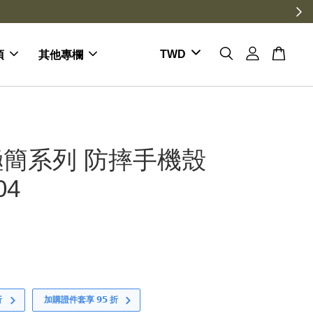
項
其他專欄
簡系列 防摔手機殼
04
折
加購證件套享 𝟵𝟱 折