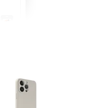
町 動物擬人
蓋式證件套(附
CSAA16
-
+
購物車