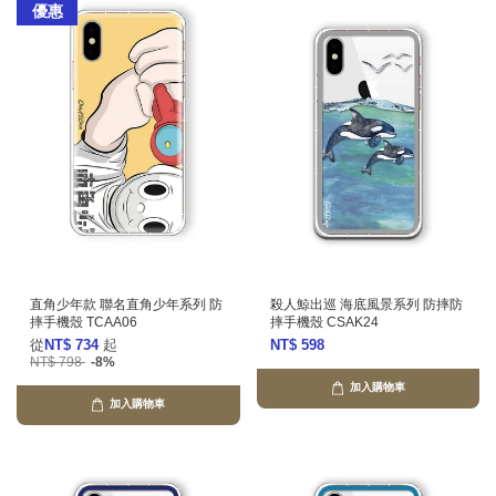
優惠
直角少年款 聯名直角少年系列 防
殺人鯨出巡 海底風景系列 防摔防
摔手機殼 TCAA06
摔手機殼 CSAK24
從
NT$ 734
起
NT$ 598
NT$ 798
-8%
加入購物車
加入購物車