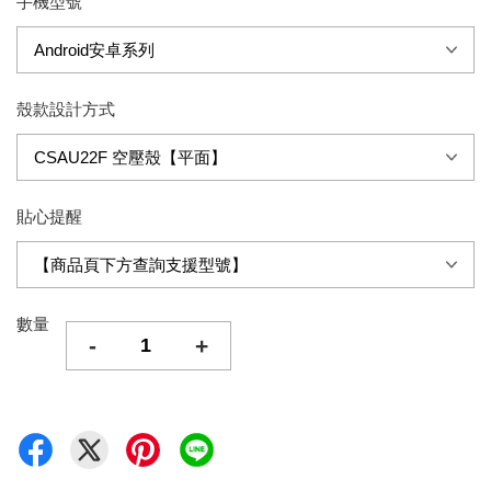
手機型號
殼款設計方式
貼心提醒
數量
-
+