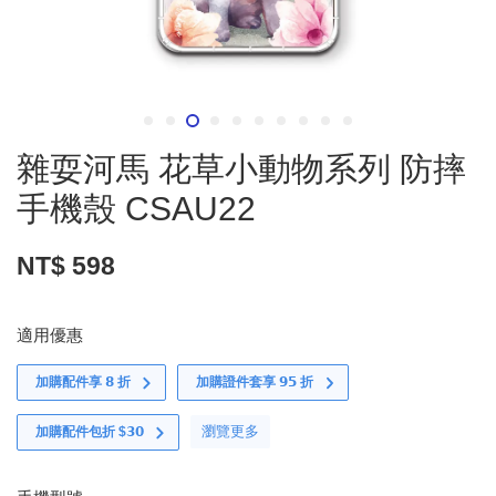
雜耍河馬 花草小動物系列 防摔
手機殼 CSAU22
NT$ 598
適用優惠
加購配件享 𝟴 折
加購證件套享 𝟵𝟱 折
瀏覽更多
加購配件包折 $𝟯𝟬