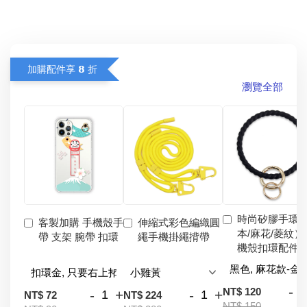
加購配件享 𝟴 折
瀏覽全部
時尚矽膠手環
客製加購 手機殼手
伸縮式彩色編織圓
本/麻花/菱紋）
帶 支架 腕帶 扣環
繩手機掛繩揹帶
機殼扣環配件
-
NT$ 120
-
+
-
+
NT$ 72
NT$ 224
NT$ 150