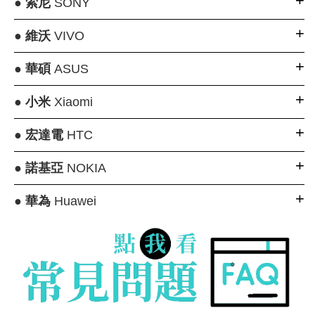
●
索尼
SONY
●
維沃
VIVO
●
華碩
ASUS
●
小米
Xiaomi
●
宏達電
HTC
●
諾基亞
NOKIA
●
華為
Huawei