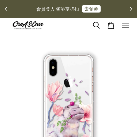
去領劵
會員登入 領劵享折扣