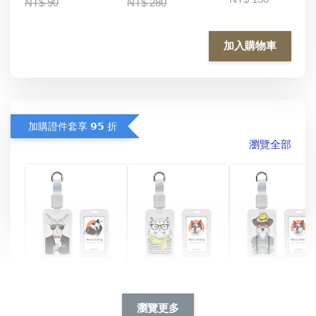
NT$ 90
NT$ 280
加入購物車
加購證件套享 𝟵𝟱 折
瀏覽全部
酷帥狗雪納瑞 
燕尾服無毛貓 動物
眼鏡圍巾貓貓 動物
擬人系列 滑蓋
擬人化系列 滑蓋式
擬人系列 滑蓋式證
瀏覽更多
件套(附伸縮卡
證件套(附伸縮卡
件套(附伸縮卡扣)