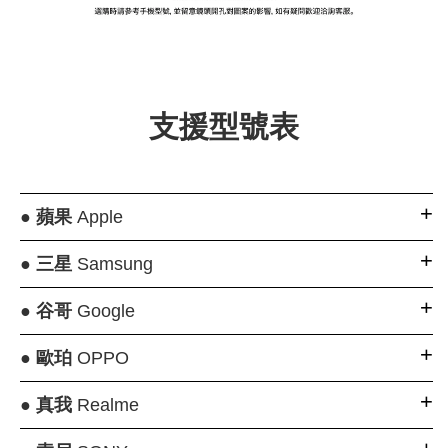
大眼睛透氣網眼透
大眼睛透氣網
大眼睛透氣網眼透
視化妝包
視手提沙灘包
視束口斜背包
支援型號表
-
NT$ 219
-
+
-
+
NT$ 129
NT$ 159
NT$ 249
NT$ 159
NT$ 189
●
蘋果
Apple
加入購物車
●
三星
Samsung
●
谷哥
Google
瀏覽更多
●
歐珀
OPPO
●
真我
Realme