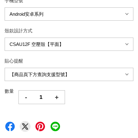
手機型號
殼款設計方式
貼心提醒
數量
-
+