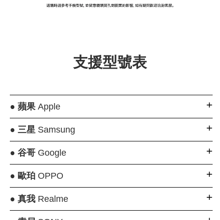
大眼睛透氣網眼透
大眼睛透氣網
大眼睛透氣網眼透
視化妝包
視手提沙灘包
視束口斜背包
支援型號表
-
NT$ 219
-
+
-
+
NT$ 129
NT$ 159
NT$ 249
NT$ 159
NT$ 189
●
蘋果
Apple
加入購物車
●
三星
Samsung
●
谷哥
Google
瀏覽更多
●
歐珀
OPPO
●
真我
Realme