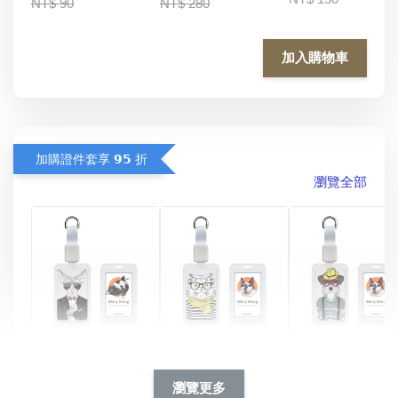
NT$ 90
NT$ 280
加入購物車
加購證件套享 𝟵𝟱 折
瀏覽全部
酷帥狗雪納瑞 
燕尾服無毛貓 動物
眼鏡圍巾貓貓 動物
擬人系列 滑蓋
擬人化系列 滑蓋式
擬人系列 滑蓋式證
瀏覽更多
件套(附伸縮卡
證件套(附伸縮卡
件套(附伸縮卡扣)