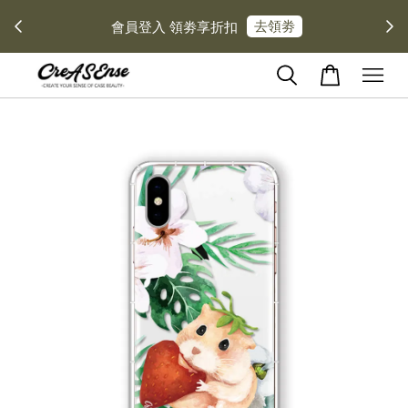
去領劵
會員登入 領劵享折扣