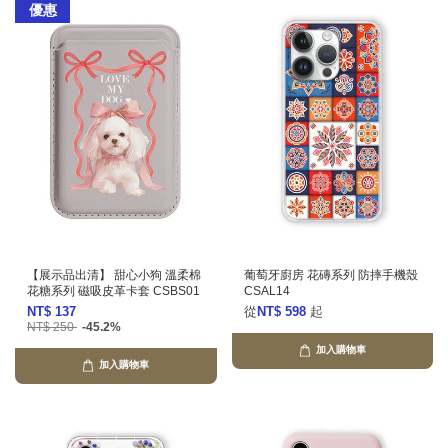
優惠
【展示品出清】 甜心小狗 溫柔棉
葡萄牙廚房 花磚系列 防摔手機殼
花糖系列 磁吸皮革卡套 CSBS01
CSAL14
NT$ 137
從
NT$ 598
起
NT$ 250
-45.2%
加入購物車
加入購物車