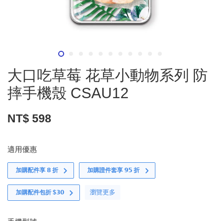
大口吃草莓 花草小動物系列 防
摔手機殼 CSAU12
NT$ 598
適用優惠
加購配件享 𝟴 折
加購證件套享 𝟵𝟱 折
瀏覽更多
加購配件包折 $𝟯𝟬