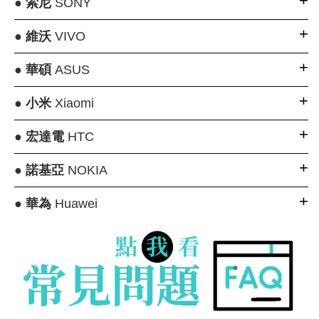
●
索尼
SONY
●
維沃
VIVO
●
華碩
ASUS
●
小米
Xiaomi
●
宏達電
HTC
●
諾基亞
NOKIA
●
華為
Huawei