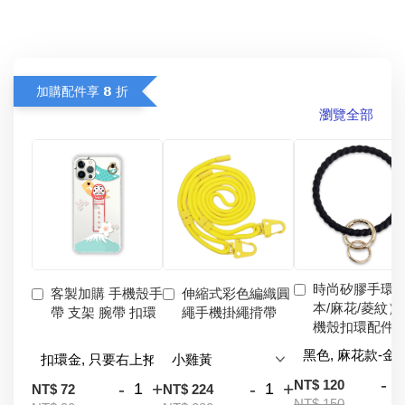
加購配件享 𝟴 折
瀏覽全部
時尚矽膠手環
客製加購 手機殼手
伸縮式彩色編織圓
本/麻花/菱紋）
帶 支架 腕帶 扣環
繩手機掛繩揹帶
機殼扣環配件
-
NT$ 120
-
+
-
+
NT$ 72
NT$ 224
NT$ 150