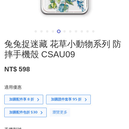
兔兔捉迷藏 花草小動物系列 防
摔手機殼 CSAU09
NT$ 598
適用優惠
加購配件享 𝟴 折
加購證件套享 𝟵𝟱 折
瀏覽更多
加購配件包折 $𝟯𝟬