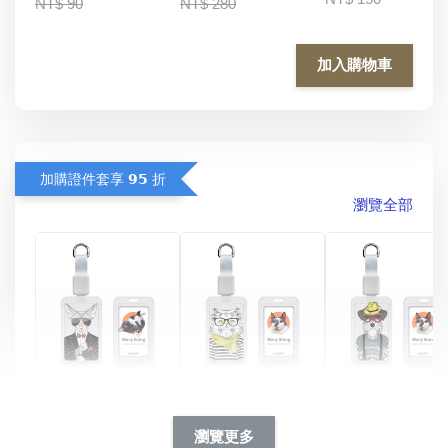
NT$ 90
NT$ 280
加入購物車
加購證件套享 𝟵𝟱 折
瀏覽全部
酷帥狗雪納瑞 
燕尾服無毛貓 動物
眼鏡圍巾貓貓 動物
擬人系列 滑蓋
擬人化系列 滑蓋式
擬人系列 滑蓋式證
瀏覽更多
件套(附伸縮卡
證件套(附伸縮卡
件套(附伸縮卡扣)