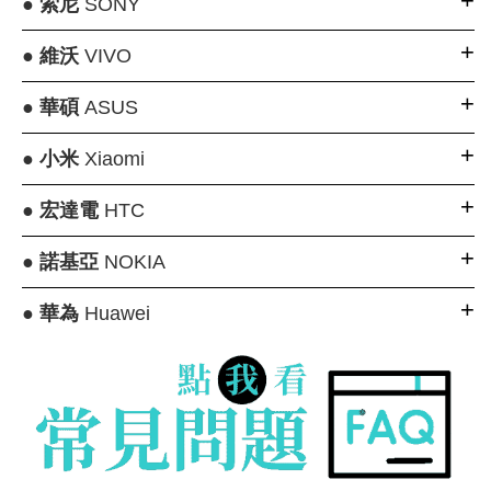
●
索尼
SONY
●
維沃
VIVO
●
華碩
ASUS
●
小米
Xiaomi
●
宏達電
HTC
●
諾基亞
NOKIA
●
華為
Huawei