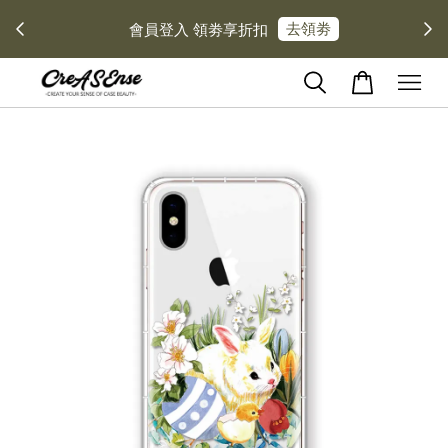
去領劵
會員登入 領劵享折扣