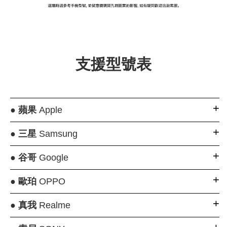
大眼睛透氣網眼透
大眼睛透氣網
大眼睛透氣網眼透
視化妝包
視手提沙灘包
視束口斜背包
支援型號表
-
NT$ 219
-
+
-
+
NT$ 129
NT$ 159
NT$ 249
NT$ 159
NT$ 189
●
蘋果
Apple
加入購物車
●
三星
Samsung
●
谷哥
Google
瀏覽更多
●
歐珀
OPPO
●
真我
Realme