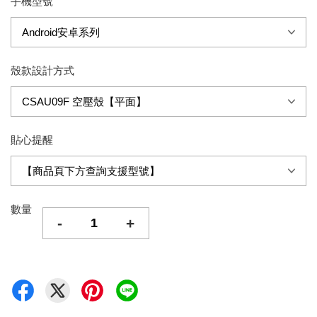
手機型號
殼款設計方式
貼心提醒
數量
-
+