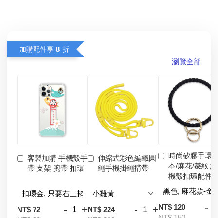
加購配件享 𝟴 折
瀏覽全部
時尚矽膠手環
客製加購 手機殼手
伸縮式彩色編織圓
本/麻花/菱紋）
帶 支架 腕帶 扣環
繩手機掛繩揹帶
機殼扣環配件
-
NT$ 120
-
+
-
+
NT$ 72
NT$ 224
NT$ 150