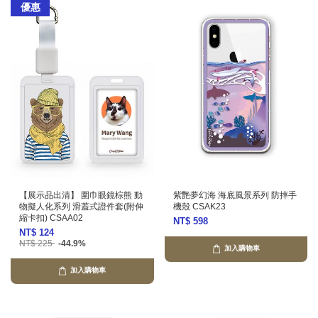
優惠
【展示品出清】 圍巾眼鏡棕熊 動
紫艷夢幻海 海底風景系列 防摔手
物擬人化系列 滑蓋式證件套(附伸
機殼 CSAK23
縮卡扣) CSAA02
NT$ 598
NT$ 124
NT$ 225
-44.9%
加入購物車
加入購物車