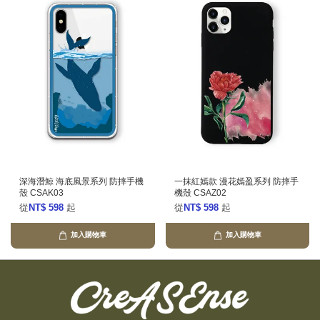
深海潛鯨 海底風景系列 防摔手機
一抹紅嫣款 漫花嫣盈系列 防摔手
殼 CSAK03
機殼 CSAZ02
從
NT$ 598
起
從
NT$ 598
起
加入購物車
加入購物車