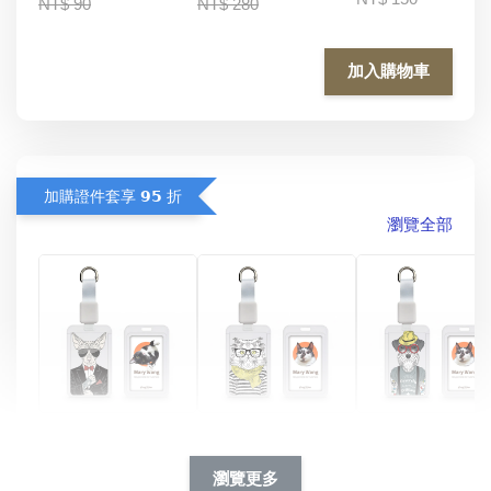
NT$ 90
NT$ 280
加入購物車
加購證件套享 𝟵𝟱 折
瀏覽全部
酷帥狗雪納瑞 
燕尾服無毛貓 動物
眼鏡圍巾貓貓 動物
擬人系列 滑蓋
擬人化系列 滑蓋式
擬人系列 滑蓋式證
瀏覽更多
件套(附伸縮卡
證件套(附伸縮卡
件套(附伸縮卡扣)