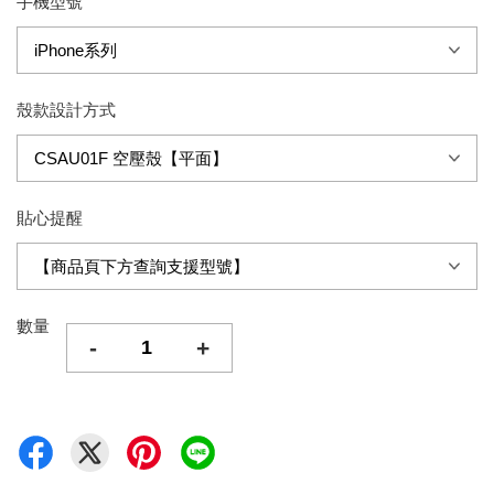
手機型號
殼款設計方式
貼心提醒
數量
-
+