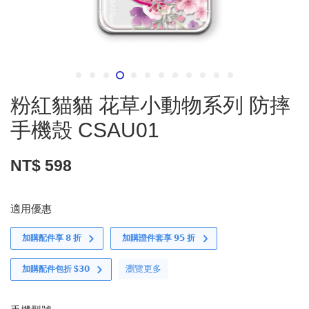
粉紅貓貓 花草小動物系列 防摔
手機殼 CSAU01
NT$ 598
適用優惠
加購配件享 𝟴 折
加購證件套享 𝟵𝟱 折
瀏覽更多
加購配件包折 $𝟯𝟬