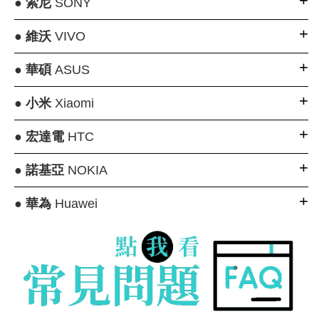
●
索尼
SONY
●
維沃
VIVO
●
華碩
ASUS
●
小米
Xiaomi
●
宏達電
HTC
●
諾基亞
NOKIA
●
華為
Huawei