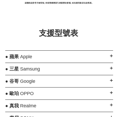
大眼睛透氣網眼透
大眼睛透氣網
大眼睛透氣網眼透
視化妝包
視手提沙灘包
視束口斜背包
支援型號表
-
NT$ 219
-
+
-
+
NT$ 129
NT$ 159
NT$ 249
NT$ 159
NT$ 189
●
蘋果
Apple
加入購物車
●
三星
Samsung
●
谷哥
Google
瀏覽更多
●
歐珀
OPPO
●
真我
Realme