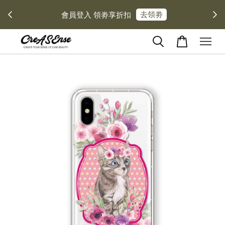
去領劵
會員登入 領劵享折扣