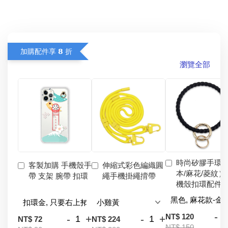
加購配件享 𝟴 折
瀏覽全部
時尚矽膠手環
客製加購 手機殼手
伸縮式彩色編織圓
本/麻花/菱紋）
帶 支架 腕帶 扣環
繩手機掛繩揹帶
機殼扣環配件
-
NT$ 120
-
+
-
+
NT$ 72
NT$ 224
NT$ 150