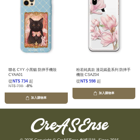
聯名 CYY 小黑貓 防摔手機殼
粉若純真款 漫花嫣盈系列 防摔手
CYAA01
機殼 CSAZ04
從
NT$ 734
起
從
NT$ 598
起
NT$ 798
-8%
加入購物車
加入購物車