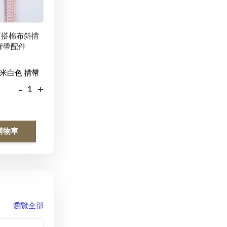
百搭棉布斜揹
背帶配件
-
+
購物車
瀏覽全部