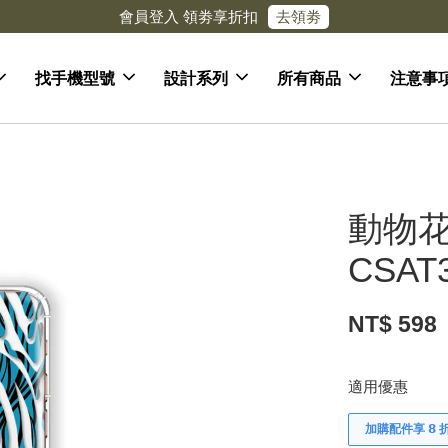
去領劵
會員登入 領劵享折扣
找手機型號
設計系列
所有商品
注意事
動物花
CSAT
NT$ 598
適用優惠
加購配件享 𝟴 