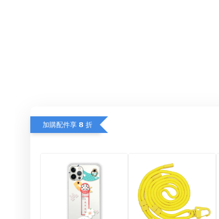
加購配件享 𝟴 折