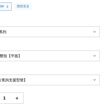
瀏覽更多
𝟬
+