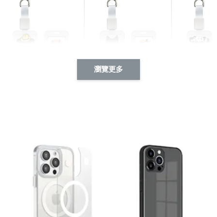
瀏覽更多
酷帥狗雪納瑞 動物擬人
西裝筆挺大野狼 動物擬
燕尾服大麥
系列 滑蓋式證件套(附伸
人化系列 滑蓋式證件套
化系列 滑
縮卡扣) CSAA14
(附伸縮卡扣) CSAA26
伸縮卡扣) 
-
+
-
+
NT$ 214
NT$ 214
NT$ 214
NT$ 225
NT$ 225
NT$ 225
加入