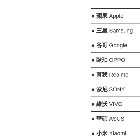
●
蘋果
Apple
●
三星
Samsung
●
谷哥
Google
●
歐珀
OPPO
●
真我
Realme
●
索尼
SONY
●
維沃
VIVO
●
華碩
ASUS
●
小米
Xiaomi