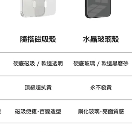
大眼睛透氣網眼透視手
提沙灘包
-
+
NT$ 219
NT$ 249