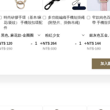
時尚矽膠手環（基本/麻
多功能編織手機短掛繩
窄款純色
花/菱紋） 手機殼扣環配
(附墊片、掛飾吊繩)
帶 手機殼
件
-
+
-
+
NT$ 120
NT$ 264
NT$ 144
NT$ 150
NT$ 330
NT$ 180
加入