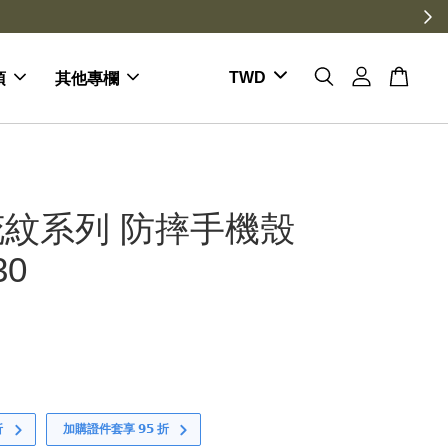
項
其他專欄
紋系列 防摔手機殼
30
折
加購證件套享 𝟵𝟱 折