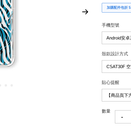
加購配件包折 $𝟯
手機型號
殼款設計方式
貼心提醒
數量
-