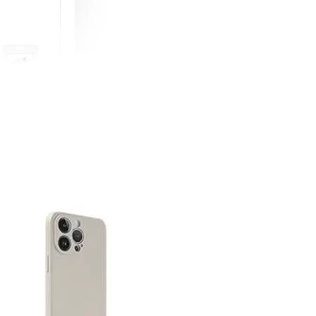
町 動物擬人
蓋式證件套(附
CSAA16
-
+
購物車