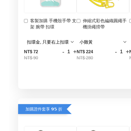
客製加購 手機殼手帶 支
伸縮式彩色編織圓繩手
架 腕帶 扣環
機掛繩揹帶
-
+
-
+
NT$ 72
NT$ 224
NT$ 90
NT$ 280
加購證件套享 𝟵𝟱 折