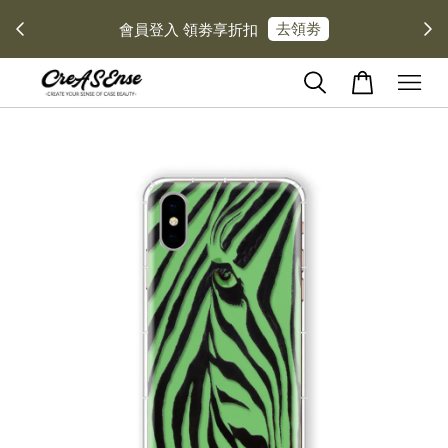
去領劵
會員登入 領劵享折扣