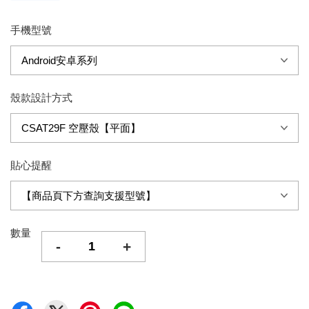
手機型號
殼款設計方式
貼心提醒
數量
-
+