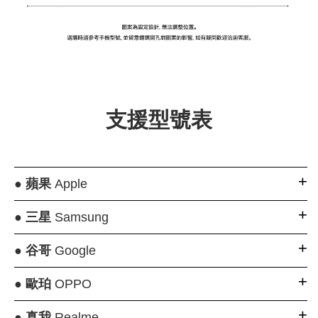
大眼睛透氣網眼透
大眼睛透氣網
大眼睛透氣網眼透
視化妝包
視手提沙灘包
視束口斜背包
支援型號表
-
NT$ 219
-
+
-
+
NT$ 129
NT$ 159
NT$ 249
NT$ 159
NT$ 189
●
蘋果
Apple
加入購物車
●
三星
Samsung
●
谷哥
Google
瀏覽更多
●
歐珀
OPPO
●
真我
Realme