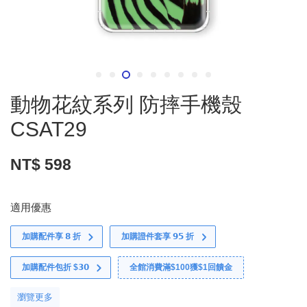
動物花紋系列 防摔手機殼
CSAT29
NT$ 598
適用優惠
加購配件享 𝟴 折
加購證件套享 𝟵𝟱 折
加購配件包折 $𝟯𝟬
全館消費滿$100獲$1回饋金
瀏覽更多