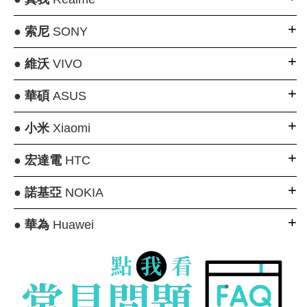
●
索尼
SONY
●
維沃
VIVO
●
華碩
ASUS
●
小米
Xiaomi
●
宏達電
HTC
●
諾基亞
NOKIA
●
華為
Huawei