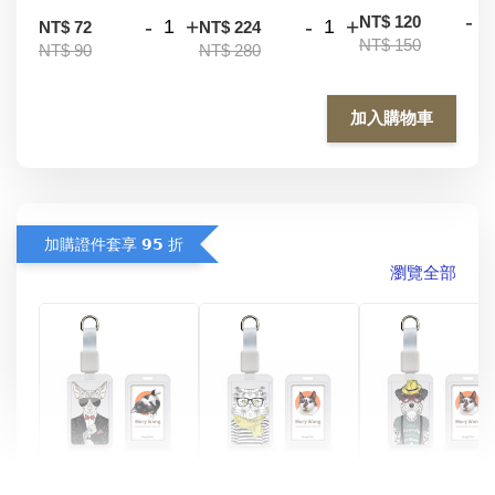
-
NT$ 120
-
+
-
+
NT$ 72
NT$ 224
NT$ 150
NT$ 90
NT$ 280
加入購物車
加購證件套享 𝟵𝟱 折
瀏覽全部
酷帥狗雪納瑞 
燕尾服無毛貓 動物
眼鏡圍巾貓貓 動物