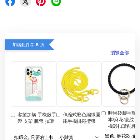
加購配件享 𝟴 折
瀏覽全部
時尚矽膠手環
客製加購 手機殼手
伸縮式彩色編織圓
本/麻花/菱紋）
帶 支架 腕帶 扣環
繩手機掛繩揹帶
機殼扣環配件