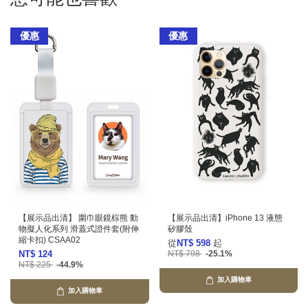
優惠
優惠
【展示品出清】 圍巾眼鏡棕熊 動
【展示品出清】iPhone 13 液態
物擬人化系列 滑蓋式證件套(附伸
矽膠殼
縮卡扣) CSAA02
從
NT$ 598
起
NT$ 124
NT$ 798
-25.1%
NT$ 225
-44.9%
加入購物車
加入購物車