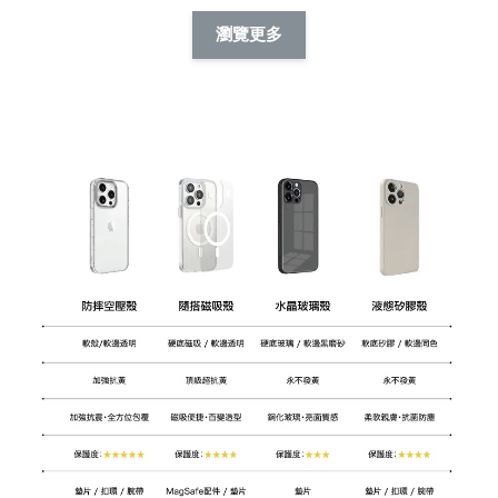
擬人系列 滑蓋
擬人化系列 滑蓋式
擬人系列 滑蓋式證
瀏覽更多
件套(附伸縮卡
證件套(附伸縮卡
件套(附伸縮卡扣)
CSAA14
扣) CSAA07
CSAA05
-
NT$ 214
-
+
-
+
NT$ 214
NT$ 214
NT$ 225
NT$ 225
NT$ 225
加入購物車
加購配件包折 $𝟯𝟬
瀏覽全部