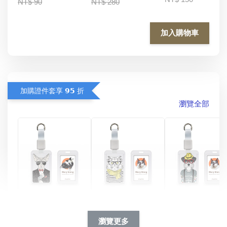
NT$ 90
NT$ 280
加入購物車
加購證件套享 𝟵𝟱 折
瀏覽全部
酷帥狗雪納瑞 
燕尾服無毛貓 動物
眼鏡圍巾貓貓 動物
擬人系列 滑蓋
擬人化系列 滑蓋式
擬人系列 滑蓋式證
瀏覽更多
件套(附伸縮卡
證件套(附伸縮卡
件套(附伸縮卡扣)