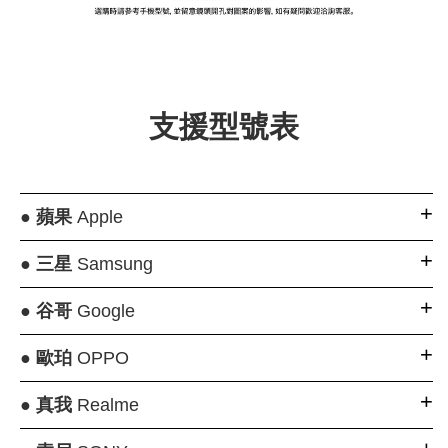
大眼睛透氣網眼透
大眼睛透氣網
大眼睛透氣網眼透
視化妝包
視手提沙灘包
視束口斜背包
支援型號表
-
NT$ 219
-
+
-
+
NT$ 129
NT$ 159
NT$ 249
NT$ 159
NT$ 189
●
蘋果
Apple
加入購物車
●
三星
Samsung
●
谷哥
Google
瀏覽更多
●
歐珀
OPPO
●
真我
Realme