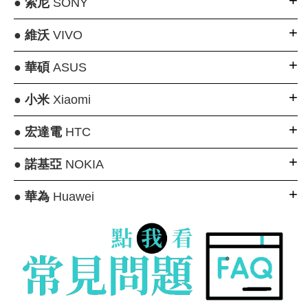
●
索尼
SONY
●
維沃
VIVO
●
華碩
ASUS
●
小米
Xiaomi
●
宏達電
HTC
●
諾基亞
NOKIA
●
華為
Huawei