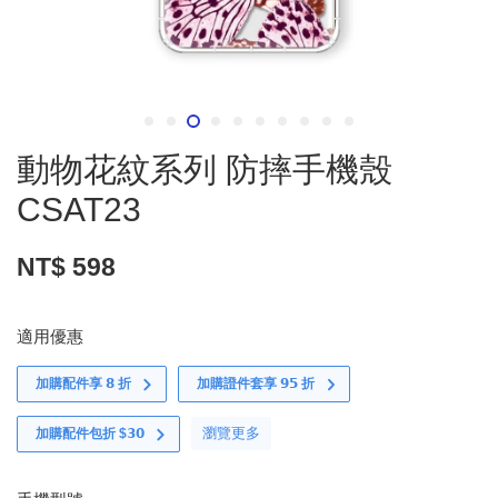
動物花紋系列 防摔手機殼
CSAT23
NT$ 598
適用優惠
加購配件享 𝟴 折
加購證件套享 𝟵𝟱 折
瀏覽更多
加購配件包折 $𝟯𝟬