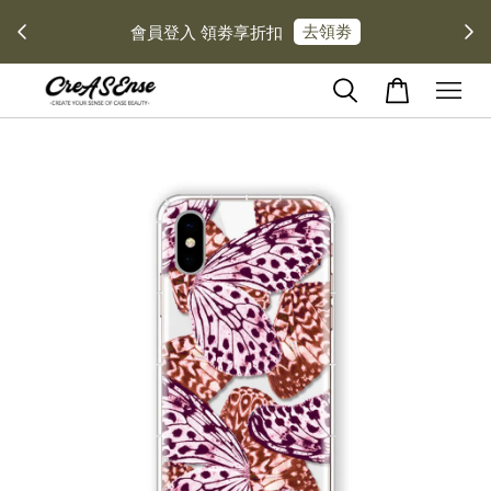
去領劵
會員登入 領劵享折扣