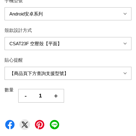
手機型號
殼款設計方式
貼心提醒
數量
-
+