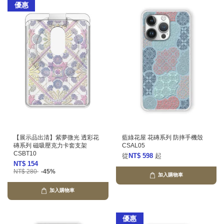
優惠
【展示品出清】紫夢微光 透彩花
藍綠花屋 花磚系列 防摔手機殼
磚系列 磁吸壓克力卡套支架
CSAL05
CSBT10
從
NT$ 598
起
NT$ 154
NT$ 280
-45%
加入購物車
加入購物車
優惠