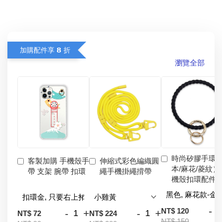
加購配件享 𝟴 折
瀏覽全部
時尚矽膠手環
客製加購 手機殼手
伸縮式彩色編織圓
本/麻花/菱紋）
帶 支架 腕帶 扣環
繩手機掛繩揹帶
機殼扣環配件
-
NT$ 120
-
+
-
+
NT$ 72
NT$ 224
NT$ 150