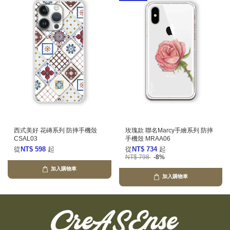
西式美好 花磚系列 防摔手機殼
玫瑰款 聯名Marcy手繪系列 防摔
CSAL03
手機殼 MRAA06
從
NT$ 598
起
從
NT$ 734
起
NT$ 798
-8%
加入購物車
加入購物車