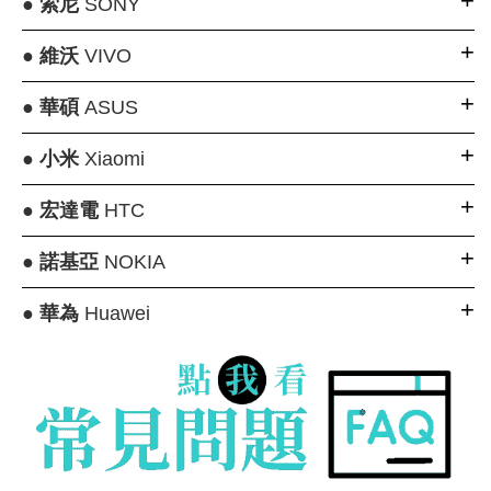
●
索尼
SONY
●
維沃
VIVO
●
華碩
ASUS
●
小米
Xiaomi
●
宏達電
HTC
●
諾基亞
NOKIA
●
華為
Huawei