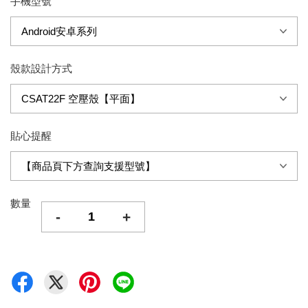
手機型號
殼款設計方式
貼心提醒
數量
-
+