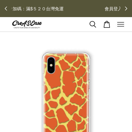
去領劵
會員登入 領劵享折扣