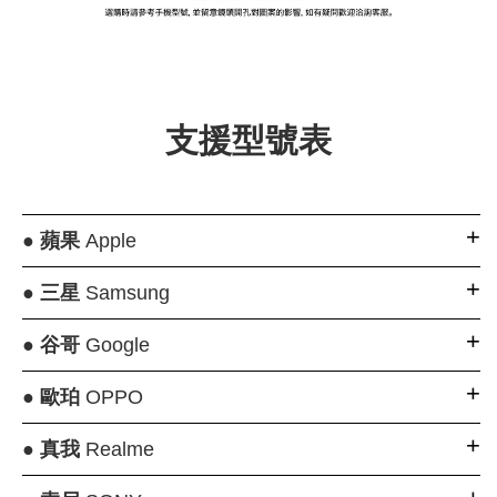
大眼睛透氣網眼透
大眼睛透氣網
大眼睛透氣網眼透
視化妝包
視手提沙灘包
視束口斜背包
支援型號表
-
NT$ 219
-
+
-
+
NT$ 129
NT$ 159
NT$ 249
NT$ 159
NT$ 189
●
蘋果
Apple
加入購物車
●
三星
Samsung
●
谷哥
Google
瀏覽更多
●
歐珀
OPPO
●
真我
Realme