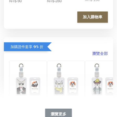
NT$ 90
NT$ 280
加入購物車
加購證件套享 𝟵𝟱 折
瀏覽全部
酷帥狗雪納瑞 
燕尾服無毛貓 動物
眼鏡圍巾貓貓 動物
擬人系列 滑蓋
擬人化系列 滑蓋式
擬人系列 滑蓋式證
瀏覽更多
件套(附伸縮卡
證件套(附伸縮卡
件套(附伸縮卡扣)