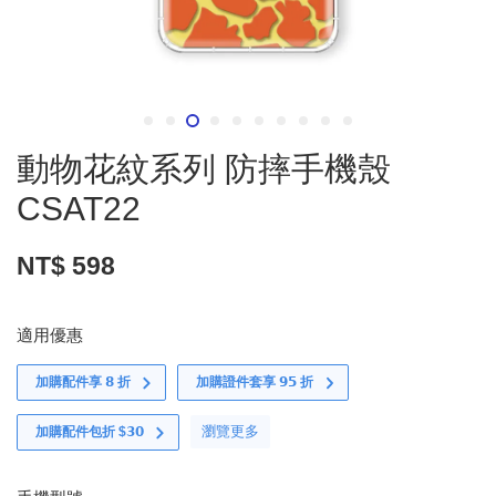
動物花紋系列 防摔手機殼
CSAT22
NT$ 598
適用優惠
加購配件享 𝟴 折
加購證件套享 𝟵𝟱 折
瀏覽更多
加購配件包折 $𝟯𝟬