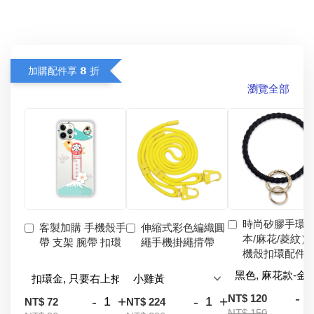
加購配件享 𝟴 折
瀏覽全部
時尚矽膠手環
客製加購 手機殼手
伸縮式彩色編織圓
本/麻花/菱紋）
帶 支架 腕帶 扣環
繩手機掛繩揹帶
機殼扣環配件
-
NT$ 120
-
+
-
+
NT$ 72
NT$ 224
NT$ 150