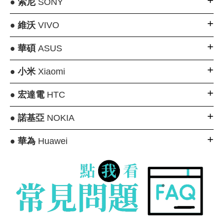
●
索尼
SONY
●
維沃
VIVO
●
華碩
ASUS
●
小米
Xiaomi
●
宏達電
HTC
●
諾基亞
NOKIA
●
華為
Huawei