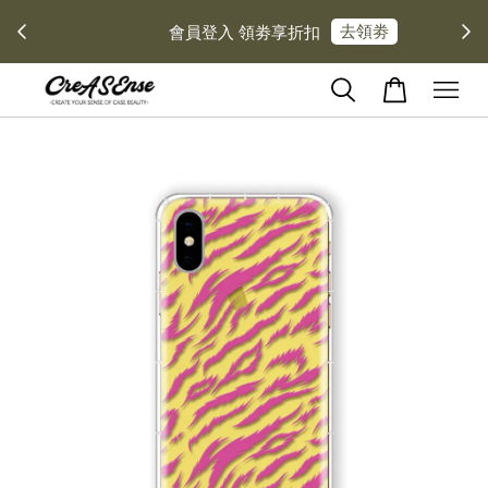
去領劵
會員登入 領劵享折扣