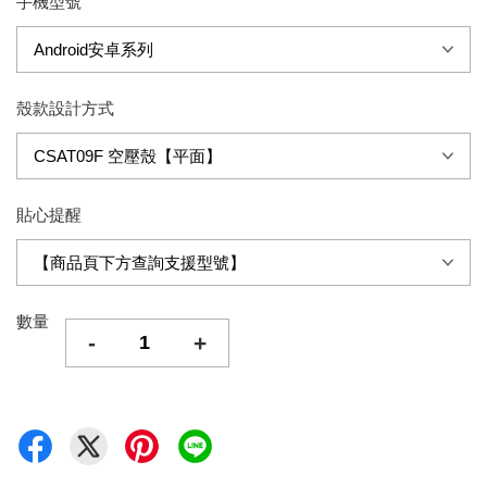
手機型號
殼款設計方式
貼心提醒
數量
-
+