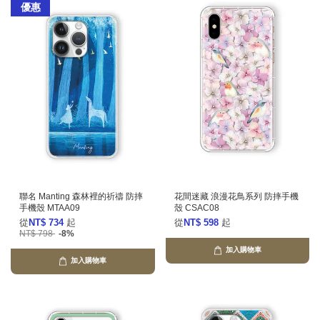
優惠
聯名 Manting 森林裡的祈禱 防摔
花間迷藏 浪漫花鳥系列 防摔手機
手機殼 MTAA09
殼 CSAC08
從
NT$ 734
起
從
NT$ 598
起
NT$ 798
-8%
加入購物車
加入購物車