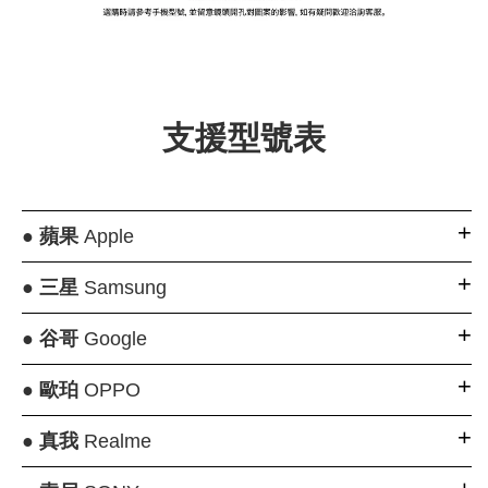
大眼睛透氣網眼透
大眼睛透氣網
大眼睛透氣網眼透
視化妝包
視手提沙灘包
視束口斜背包
支援型號表
-
NT$ 219
-
+
-
+
NT$ 129
NT$ 159
NT$ 249
NT$ 159
NT$ 189
●
蘋果
Apple
加入購物車
●
三星
Samsung
●
谷哥
Google
瀏覽更多
●
歐珀
OPPO
●
真我
Realme