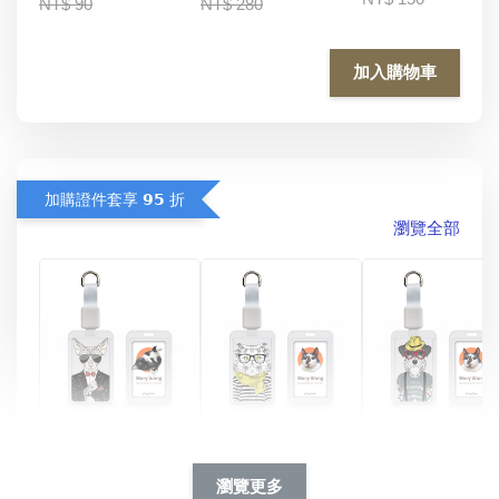
NT$ 90
NT$ 280
加入購物車
加購證件套享 𝟵𝟱 折
瀏覽全部
酷帥狗雪納瑞 
燕尾服無毛貓 動物
眼鏡圍巾貓貓 動物
擬人系列 滑蓋
擬人化系列 滑蓋式
擬人系列 滑蓋式證
瀏覽更多
件套(附伸縮卡
證件套(附伸縮卡
件套(附伸縮卡扣)