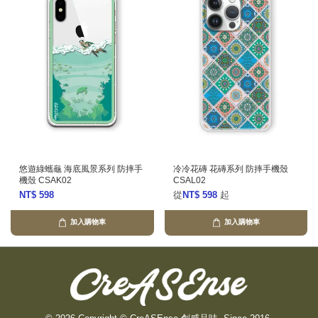
悠遊綠蠵龜 海底風景系列 防摔手
冷冷花磚 花磚系列 防摔手機殼
機殼 CSAK02
CSAL02
NT$ 598
從
NT$ 598
起
加入購物車
加入購物車