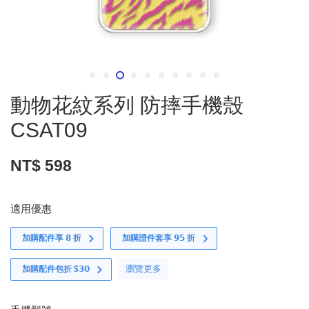
動物花紋系列 防摔手機殼
CSAT09
NT$ 598
適用優惠
加購配件享 𝟴 折
加購證件套享 𝟵𝟱 折
瀏覽更多
加購配件包折 $𝟯𝟬