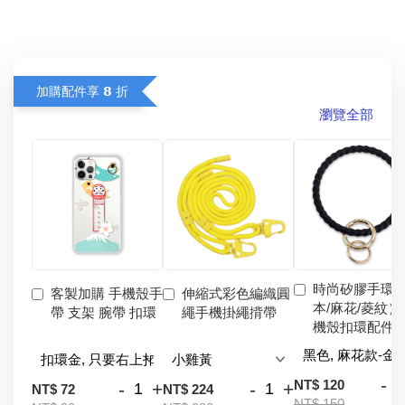
加購配件享 𝟴 折
瀏覽全部
時尚矽膠手環
客製加購 手機殼手
伸縮式彩色編織圓
本/麻花/菱紋）
帶 支架 腕帶 扣環
繩手機掛繩揹帶
機殼扣環配件
-
NT$ 120
-
+
-
+
NT$ 72
NT$ 224
NT$ 150