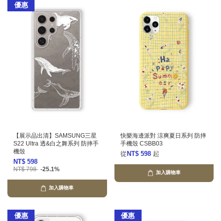
優惠
【展示品出清】SAMSUNG三星
快樂海邊派對 涼爽夏日系列 防摔
S22 Ultra 透&白之舞系列 防摔手
手機殼 CSBB03
機殼
從
NT$ 598
起
NT$ 598
NT$ 798
-25.1%
加入購物車
加入購物車
優惠
優惠