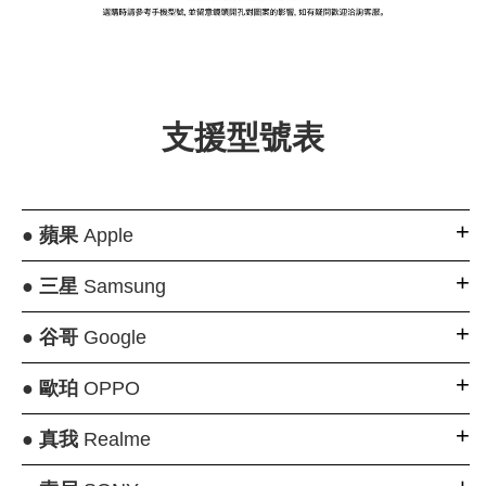
大眼睛透氣網眼透
大眼睛透氣網
大眼睛透氣網眼透
視化妝包
視手提沙灘包
視束口斜背包
支援型號表
-
NT$ 219
-
+
-
+
NT$ 129
NT$ 159
NT$ 249
NT$ 159
NT$ 189
●
蘋果
Apple
加入購物車
●
三星
Samsung
●
谷哥
Google
瀏覽更多
●
歐珀
OPPO
●
真我
Realme