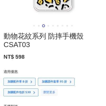
動物花紋系列 防摔手機殼
CSAT03
NT$ 598
適用優惠
加購配件享 𝟴 折
加購證件套享 𝟵𝟱 折
瀏覽更多
加購配件包折 $𝟯𝟬