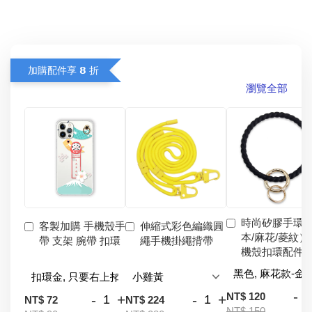
加購配件享 𝟴 折
瀏覽全部
時尚矽膠手環
客製加購 手機殼手
伸縮式彩色編織圓
本/麻花/菱紋）
帶 支架 腕帶 扣環
繩手機掛繩揹帶
機殼扣環配件
-
NT$ 120
-
+
-
+
NT$ 72
NT$ 224
NT$ 150