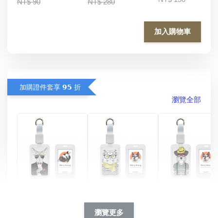
NT$ 90
NT$ 280
加入購物車
加購證件套享 𝟵𝟱 折
瀏覽全部
酷帥狗雪納瑞 
燕尾服無毛貓 動物
眼鏡圍巾貓貓 動物
擬人系列 滑蓋
擬人化系列 滑蓋式
擬人系列 滑蓋式證
瀏覽更多
件套(附伸縮卡
證件套(附伸縮卡
件套(附伸縮卡扣)