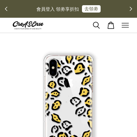
去領劵
會員登入 領劵享折扣