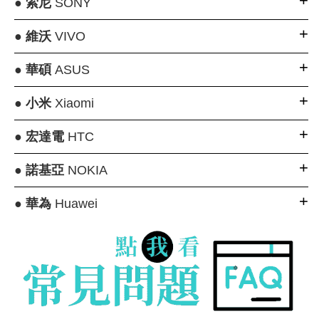
●
索尼
SONY
●
維沃
VIVO
●
華碩
ASUS
●
小米
Xiaomi
●
宏達電
HTC
●
諾基亞
NOKIA
●
華為
Huawei