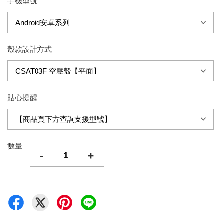
手機型號
殼款設計方式
貼心提醒
數量
-
+