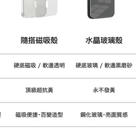
大眼睛透氣網眼透視手
提沙灘包
-
+
NT$ 219
NT$ 249