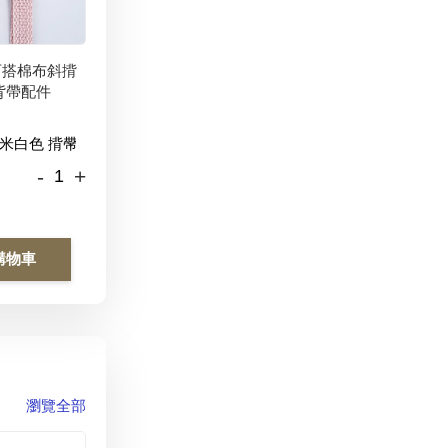
百搭棉布斜揹
背帶配件
-
+
購物車
瀏覽全部