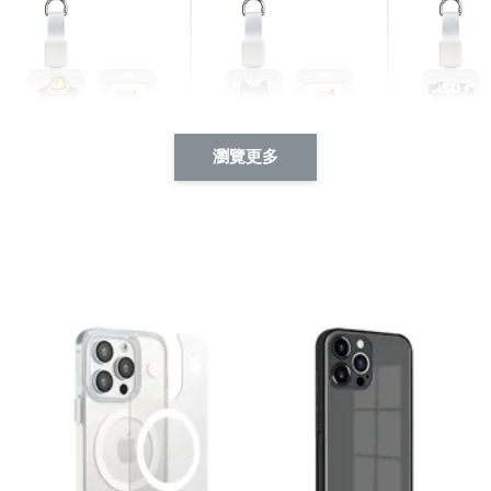
瀏覽更多
酷帥狗雪納瑞 動物擬人
西裝筆挺大野狼 動物擬
燕尾服大麥
系列 滑蓋式證件套(附伸
人化系列 滑蓋式證件套
化系列 滑
縮卡扣) CSAA14
(附伸縮卡扣) CSAA26
伸縮卡扣) 
-
+
-
+
NT$ 214
NT$ 214
NT$ 214
NT$ 225
NT$ 225
NT$ 225
加入