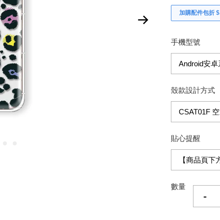
加購配件包折 $𝟯
手機型號
殼款設計方式
貼心提醒
數量
-