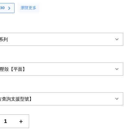
瀏覽更多
𝟬
+