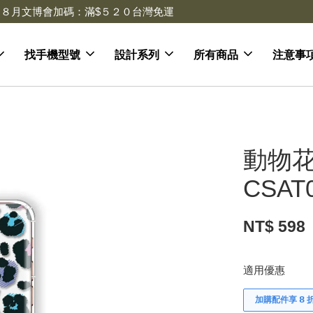
去領劵
會員登入 領劵享折扣
找手機型號
設計系列
所有商品
注意事
動物花
CSAT
NT$ 598
適用優惠
加購配件享 𝟴 