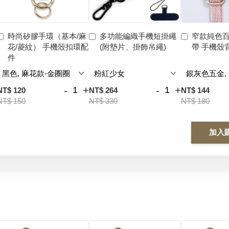
時尚矽膠手環（基本/麻
多功能編織手機短掛繩
窄款純色
花/菱紋） 手機殼扣環配
(附墊片、掛飾吊繩)
帶 手機殼
件
-
+
-
+
NT$ 120
NT$ 264
NT$ 144
NT$ 150
NT$ 330
NT$ 180
加入