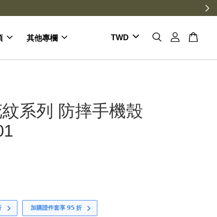
項
其他專欄
紋系列 防摔手機殼
01
折
加購證件套享 𝟵𝟱 折