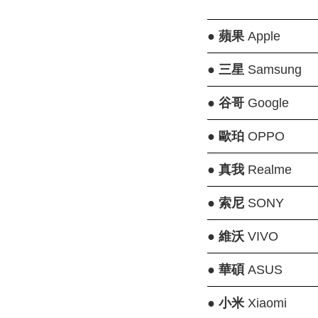
●
蘋果
Apple
●
三星
Samsung
●
谷哥
Google
●
歐珀
OPPO
●
真我
Realme
●
索尼
SONY
●
維沃
VIVO
●
華碩
ASUS
●
小米
Xiaomi