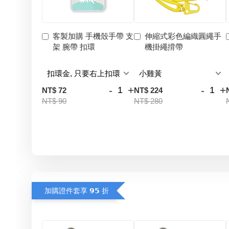
客製加購 手機殼手帶 支
伸縮式彩色編織圓繩手
架 腕帶 扣環
機掛繩揹帶
-
+
-
+
NT$ 72
NT$ 224
NT$ 90
NT$ 280
加購證件套享 𝟵𝟱 折