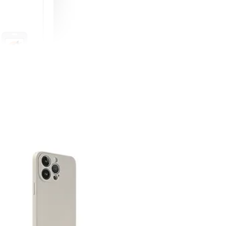
町 動物擬人
蓋式證件套(附
CSAA16
-
+
購物車