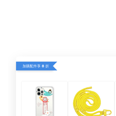
加購配件享 𝟴 折