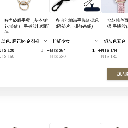
時尚矽膠手環（基本/麻
多功能編織手機短掛繩
窄款純色
花/菱紋） 手機殼扣環配
(附墊片、掛飾吊繩)
帶 手機殼
件
-
+
-
+
NT$ 120
NT$ 264
NT$ 144
NT$ 150
NT$ 330
NT$ 180
加入