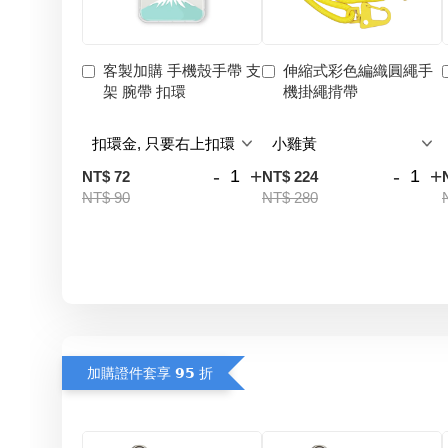
客製加購 手機殼手帶 支
伸縮式彩色編織圓繩手
架 腕帶 扣環
機掛繩揹帶
-
+
-
+
NT$ 72
NT$ 224
NT$ 90
NT$ 280
加購證件套享 𝟵𝟱 折