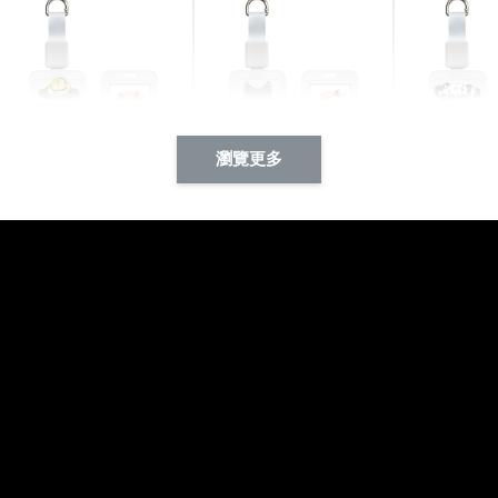
瀏覽更多
酷帥狗雪納瑞 動物擬人
西裝筆挺大野狼 動物擬
燕尾服大麥
系列 滑蓋式證件套(附伸
人化系列 滑蓋式證件套
化系列 滑
縮卡扣) CSAA14
(附伸縮卡扣) CSAA26
伸縮卡扣) 
-
+
-
+
NT$ 214
NT$ 214
NT$ 214
NT$ 225
NT$ 225
NT$ 225
加入