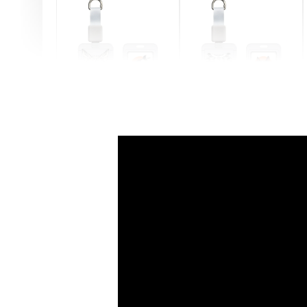
燕尾服無毛貓 動物擬人
眼鏡圍巾貓貓 動物擬人
化系列 滑蓋式證件套(附
系列 滑蓋式證件套(附伸
伸縮卡扣) CSAA07
縮卡扣) CSAA05
-
+
-
+
NT$ 214
NT$ 214
NT$ 225
NT$ 225