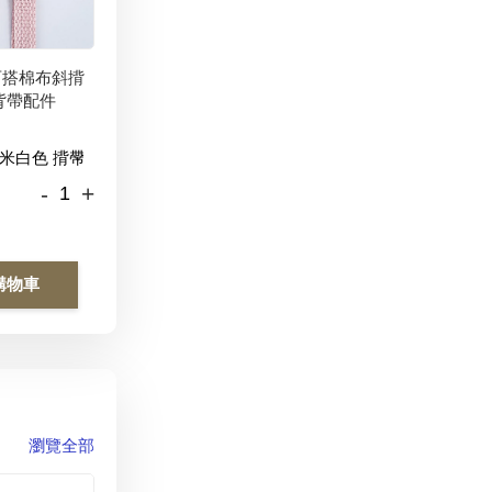
百搭棉布斜揹
背帶配件
-
+
購物車
瀏覽全部