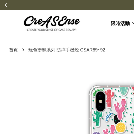
限時活動
›
首頁
玩色塗鴉系列 防摔手機殼 CSAR89~92