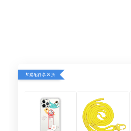
加購配件享 𝟴 折