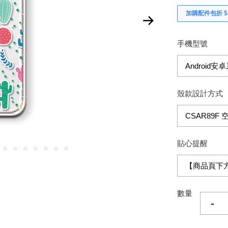
加購配件包折 $𝟯
手機型號
殼款設計方式
貼心提醒
數量
-