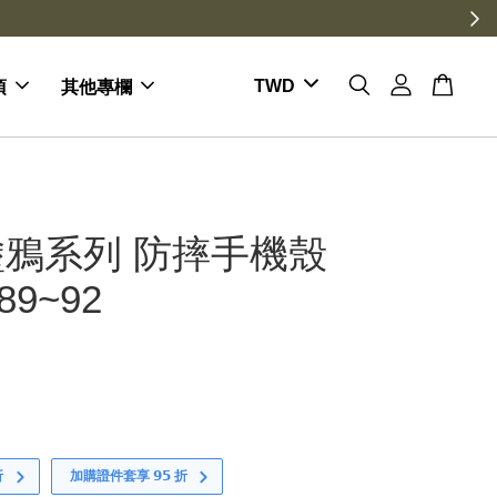
項
其他專欄
鴉系列 防摔手機殼
89~92
折
加購證件套享 𝟵𝟱 折