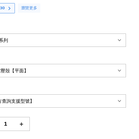
瀏覽更多
𝟬
+