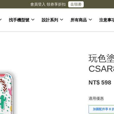
去領劵
會員登入 領劵享折扣
找手機型號
設計系列
所有商品
注意事
玩色塗
CSAR
NT$ 598
適用優惠
加購配件享 𝟴 