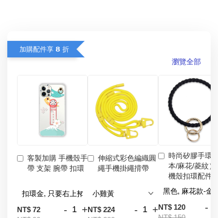
加購配件享 𝟴 折
瀏覽全部
時尚矽膠手環
客製加購 手機殼手
伸縮式彩色編織圓
本/麻花/菱紋）
帶 支架 腕帶 扣環
繩手機掛繩揹帶
機殼扣環配件
-
NT$ 120
-
+
-
+
NT$ 72
NT$ 224
NT$ 150