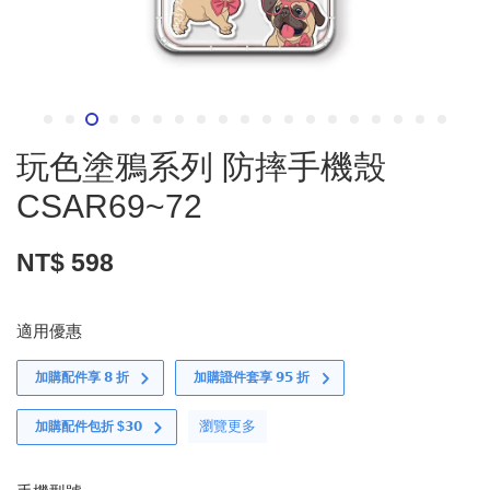
玩色塗鴉系列 防摔手機殼
CSAR69~72
NT$ 598
適用優惠
加購配件享 𝟴 折
加購證件套享 𝟵𝟱 折
瀏覽更多
加購配件包折 $𝟯𝟬