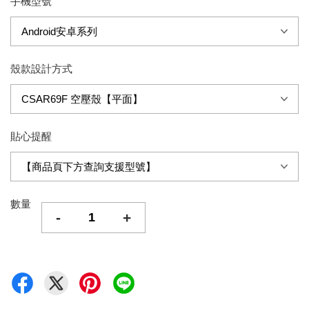
手機型號
殼款設計方式
貼心提醒
數量
-
+