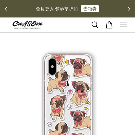
去領劵
會員登入 領劵享折扣