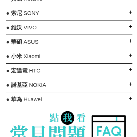
●
索尼
SONY
●
維沃
VIVO
●
華碩
ASUS
●
小米
Xiaomi
●
宏達電
HTC
●
諾基亞
NOKIA
●
華為
Huawei