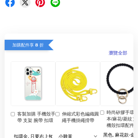
加購配件享 𝟴 折
瀏覽全部
時尚矽膠手環
客製加購 手機殼手
伸縮式彩色編織圓
本/麻花/菱紋）
帶 支架 腕帶 扣環
繩手機掛繩揹帶
機殼扣環配件