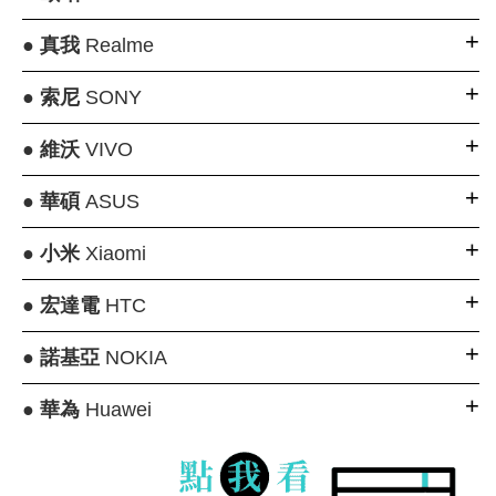
●
真我
Realme
●
索尼
SONY
●
維沃
VIVO
●
華碩
ASUS
●
小米
Xiaomi
●
宏達電
HTC
●
諾基亞
NOKIA
●
華為
Huawei