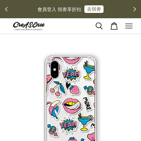
去領劵
會員登入 領劵享折扣