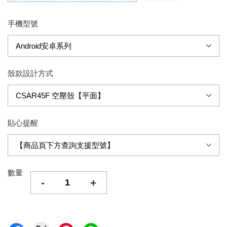
手機型號
殼款設計方式
貼心提醒
數量
-
+