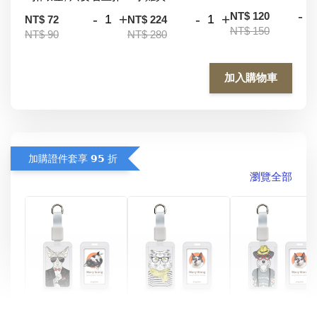
-
NT$ 120
-
+
-
+
NT$ 72
NT$ 224
NT$ 150
NT$ 90
NT$ 280
加入購物車
加購證件套享 𝟵𝟱 折
瀏覽全部
酷帥狗雪納瑞 
燕尾服無毛貓 動物
眼鏡圍巾貓貓 動物