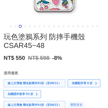
玩色塗鴉系列 防摔手機殼
CSAR45~48
NT$ 550
NT$ 598
-8%
適用優惠
線上文博會 聯名款兩件𝟴𝟱折（至𝟬𝟴/𝟯𝟭）
加購配件享 𝟴 折
加購證件套享 𝟵𝟱 折
瀏覽更多
線上文博會 聯名款單件𝟵𝟮折（至𝟬𝟴/𝟯𝟭）