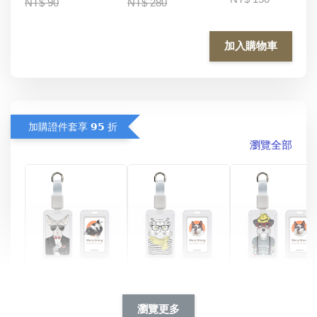
NT$ 90
NT$ 280
加入購物車
加購證件套享 𝟵𝟱 折
瀏覽全部
酷帥狗雪納瑞 
燕尾服無毛貓 動物
眼鏡圍巾貓貓 動物
擬人系列 滑蓋
擬人化系列 滑蓋式
擬人系列 滑蓋式證
瀏覽更多
件套(附伸縮卡
證件套(附伸縮卡
件套(附伸縮卡扣)