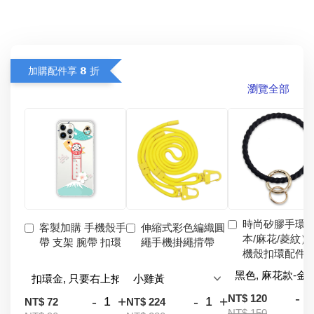
加購配件享 𝟴 折
瀏覽全部
時尚矽膠手環
客製加購 手機殼手
伸縮式彩色編織圓
本/麻花/菱紋）
帶 支架 腕帶 扣環
繩手機掛繩揹帶
機殼扣環配件
-
NT$ 120
-
+
-
+
NT$ 72
NT$ 224
NT$ 150