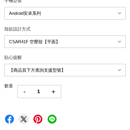
手機型號
殼款設計方式
貼心提醒
數量
-
+