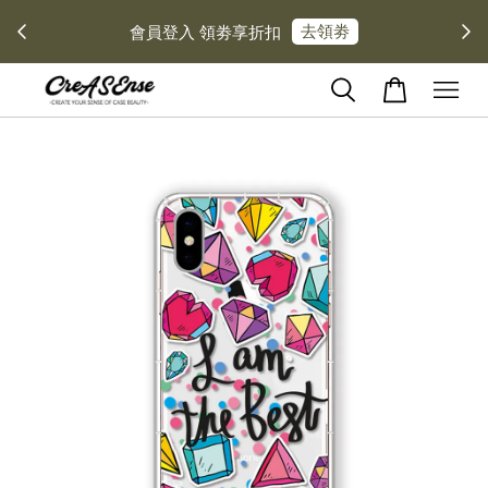
去領劵
會員登入 領劵享折扣