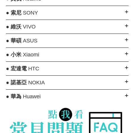
●
索尼
SONY
●
維沃
VIVO
●
華碩
ASUS
●
小米
Xiaomi
●
宏達電
HTC
●
諾基亞
NOKIA
●
華為
Huawei