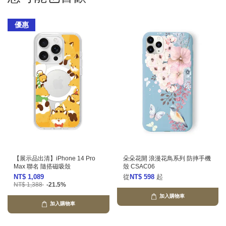
優惠
【展示品出清】iPhone 14 Pro
朵朵花開 浪漫花鳥系列 防摔手機
Max 聯名 隨搭磁吸殼
殼 CSAC06
NT$ 1,089
從
NT$ 598
起
NT$ 1,388
-21.5%
加入購物車
加入購物車