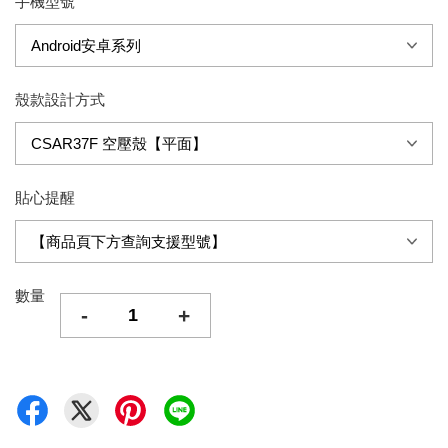
手機型號
殼款設計方式
貼心提醒
數量
-
+