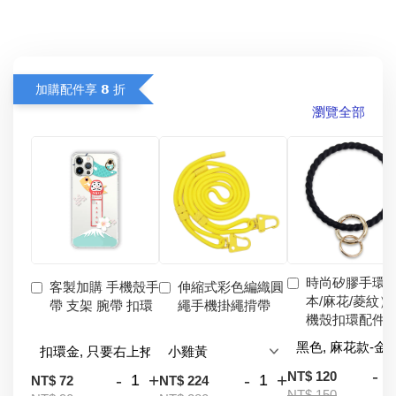
加購配件享 𝟴 折
瀏覽全部
時尚矽膠手環
客製加購 手機殼手
伸縮式彩色編織圓
本/麻花/菱紋）
帶 支架 腕帶 扣環
繩手機掛繩揹帶
機殼扣環配件
-
NT$ 120
-
+
-
+
NT$ 72
NT$ 224
NT$ 150