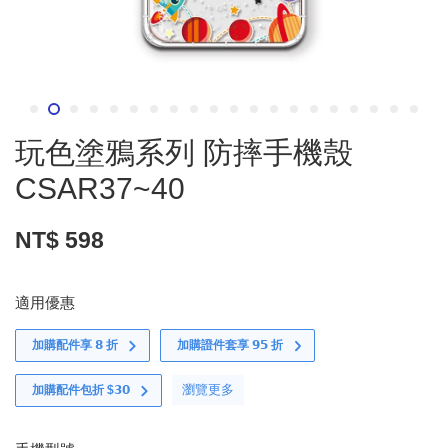
玩色塗鴉系列 防摔手機殼
CSAR37~40
NT$ 598
適用優惠
加購配件享 𝟴 折
加購證件套享 𝟵𝟱 折
瀏覽更多
加購配件包折 $𝟯𝟬