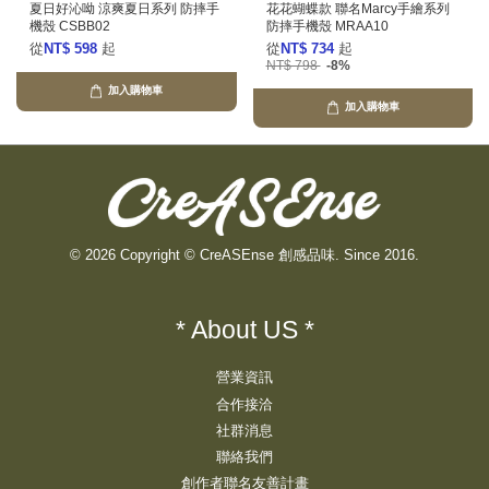
夏日好沁呦 涼爽夏日系列 防摔手
花花蝴蝶款 聯名Marcy手繪系列
機殼 CSBB02
防摔手機殼 MRAA10
從
NT$ 598
起
從
NT$ 734
起
NT$ 798
-8%
加入購物車
加入購物車
© 2026 Copyright © CreASEnse 創感品味. Since 2016.
* About US *
營業資訊
合作接洽
社群消息
聯絡我們
創作者聯名友善計畫