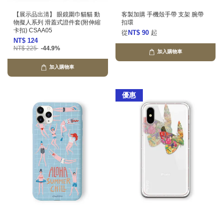
【展示品出清】 眼鏡圍巾貓貓 動
客製加購 手機殼手帶 支架 腕帶
物擬人系列 滑蓋式證件套(附伸縮
扣環
卡扣) CSAA05
從
NT$ 90
起
NT$ 124
NT$ 225
-44.9%
加入購物車
加入購物車
優惠