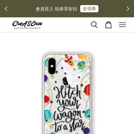
去領劵
會員登入 領劵享折扣