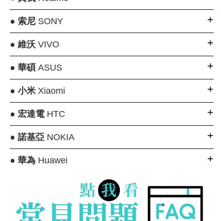
●
索尼
SONY
●
維沃
VIVO
●
華碩
ASUS
●
小米
Xiaomi
●
宏達電
HTC
●
諾基亞
NOKIA
●
華為
Huawei