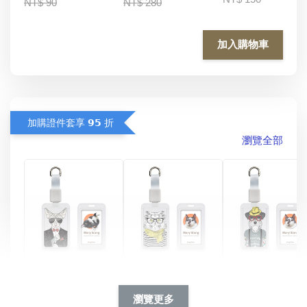
NT$ 90
NT$ 280
加入購物車
加購證件套享 𝟵𝟱 折
瀏覽全部
酷帥狗雪納瑞 
燕尾服無毛貓 動物
眼鏡圍巾貓貓 動物
擬人系列 滑蓋
擬人化系列 滑蓋式
擬人系列 滑蓋式證
瀏覽更多
件套(附伸縮卡
證件套(附伸縮卡
件套(附伸縮卡扣)