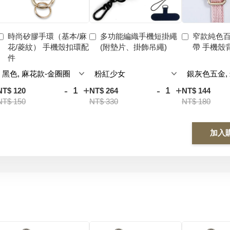
時尚矽膠手環（基本/麻
多功能編織手機短掛繩
窄款純色
花/菱紋） 手機殼扣環配
(附墊片、掛飾吊繩)
帶 手機殼
件
-
+
-
+
NT$ 120
NT$ 264
NT$ 144
NT$ 150
NT$ 330
NT$ 180
加入