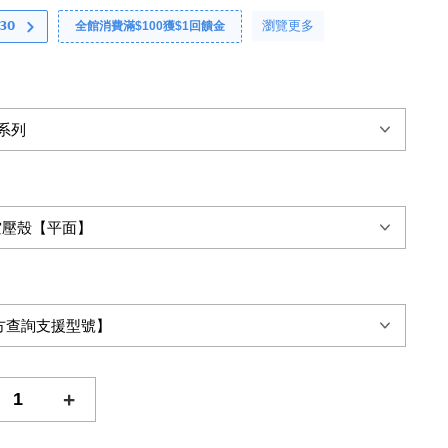
瀏覽更多
𝟬
全館消費滿$100獲$1回饋金
+