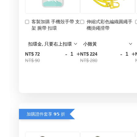
客製加購 手機殼手帶 支
伸縮式彩色編織圓繩手
架 腕帶 扣環
機掛繩揹帶
-
+
-
+
NT$ 72
NT$ 224
NT$ 90
NT$ 280
加購證件套享 𝟵𝟱 折