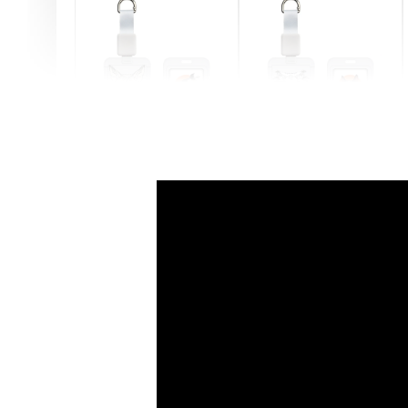
燕尾服無毛貓 動物擬人
眼鏡圍巾貓貓 動物擬人
化系列 滑蓋式證件套(附
系列 滑蓋式證件套(附伸
伸縮卡扣) CSAA07
縮卡扣) CSAA05
-
+
-
+
NT$ 214
NT$ 214
NT$ 225
NT$ 225