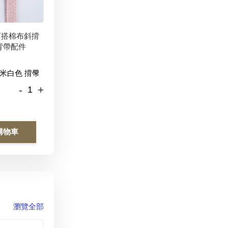
百搭棉布斜揹
背帶配件
-
+
購物車
瀏覽全部