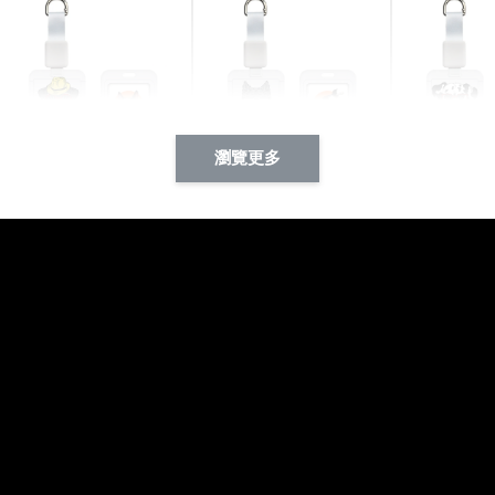
瀏覽更多
酷帥狗雪納瑞 動物擬人
西裝筆挺大野狼 動物擬
燕尾服大麥
系列 滑蓋式證件套(附伸
人化系列 滑蓋式證件套
化系列 滑
縮卡扣) CSAA14
(附伸縮卡扣) CSAA26
伸縮卡扣) 
-
+
-
+
NT$ 214
NT$ 214
NT$ 214
NT$ 225
NT$ 225
NT$ 225
加入