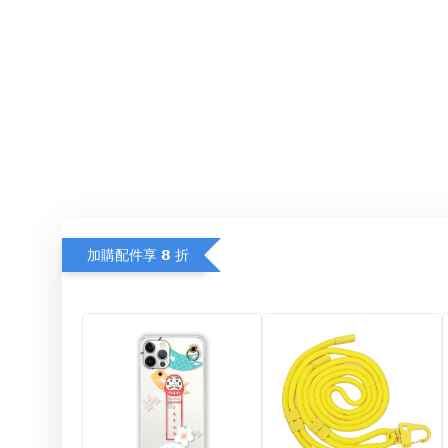
加購配件享 𝟴 折