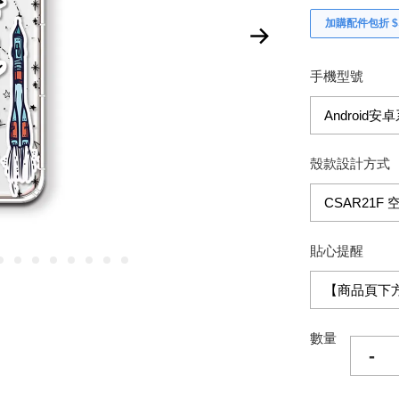
加購配件包折 $𝟯
手機型號
殼款設計方式
貼心提醒
數量
-