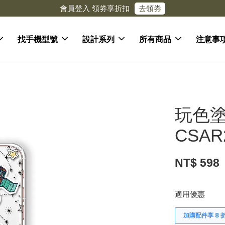
去領劵
會員登入 領劵享折扣
找手機型號
設計系列
所有商品
注意事
玩色塗
CSAR
NT$ 598
適用優惠
加購配件享 𝟴 