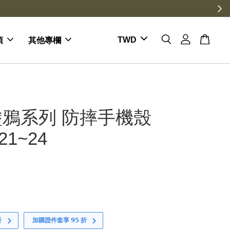
項
其他專欄
鴉系列 防摔手機殼
21~24
折
加購證件套享 𝟵𝟱 折