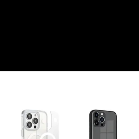
大眼睛透氣網眼透視手
提沙灘包
-
+
NT$ 219
NT$ 249