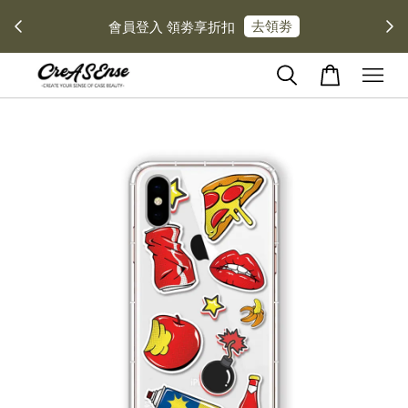
去領劵
會員登入 領劵享折扣