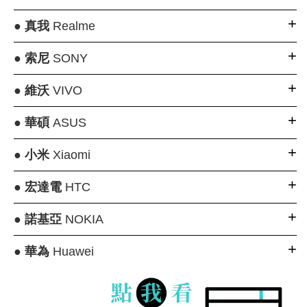
●
真我
Realme
●
索尼
SONY
●
維沃
VIVO
●
華碩
ASUS
●
小米
Xiaomi
●
宏達電
HTC
●
諾基亞
NOKIA
●
華為
Huawei