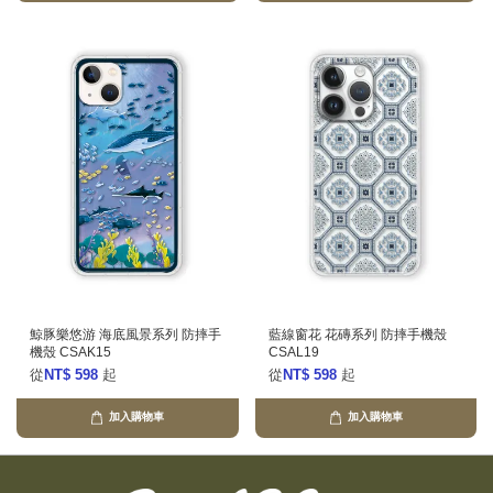
鯨豚樂悠游 海底風景系列 防摔手
藍線窗花 花磚系列 防摔手機殼
機殼 CSAK15
CSAL19
從
NT$ 598
起
從
NT$ 598
起
加入購物車
加入購物車