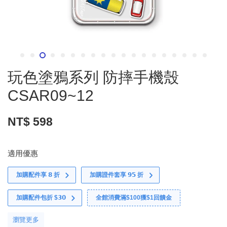
玩色塗鴉系列 防摔手機殼
CSAR09~12
NT$ 598
適用優惠
加購配件享 𝟴 折
加購證件套享 𝟵𝟱 折
加購配件包折 $𝟯𝟬
全館消費滿$100獲$1回饋金
瀏覽更多