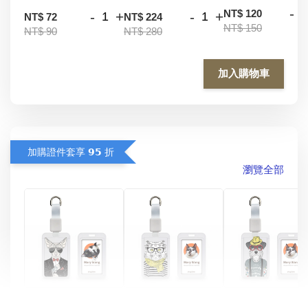
-
NT$ 120
-
+
-
+
NT$ 72
NT$ 224
NT$ 150
NT$ 90
NT$ 280
加入購物車
加購證件套享 𝟵𝟱 折
瀏覽全部
酷帥狗雪納瑞 
燕尾服無毛貓 動物
眼鏡圍巾貓貓 動物