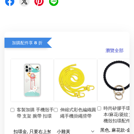
加購配件享 𝟴 折
瀏覽全部
時尚矽膠手環
客製加購 手機殼手
伸縮式彩色編織圓
本/麻花/菱紋）
帶 支架 腕帶 扣環
繩手機掛繩揹帶
機殼扣環配件