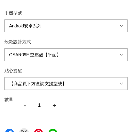
手機型號
殼款設計方式
貼心提醒
數量
-
+