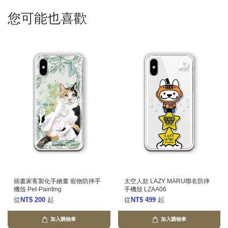
您可能也喜歡
插畫家客製化手繪畫 寵物防摔手
太空人款 LAZY MARU聯名防摔
機殼 Pet-Painting
手機殼 LZAA06
從
NT$ 200
起
從
NT$ 499
起
加入購物車
加入購物車