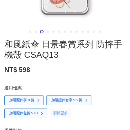
和風紙傘 日景春賞系列 防摔手
機殼 CSAQ13
NT$ 598
適用優惠
加購配件享 𝟴 折
加購證件套享 𝟵𝟱 折
瀏覽更多
加購配件包折 $𝟯𝟬