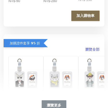
NT$ 90
NT$ 280
加入購物車
加購證件套享 𝟵𝟱 折
瀏覽全部
酷帥狗雪納瑞 
燕尾服無毛貓 動物
眼鏡圍巾貓貓 動物
擬人系列 滑蓋
擬人化系列 滑蓋式
擬人系列 滑蓋式證
瀏覽更多
件套(附伸縮卡
證件套(附伸縮卡
件套(附伸縮卡扣)