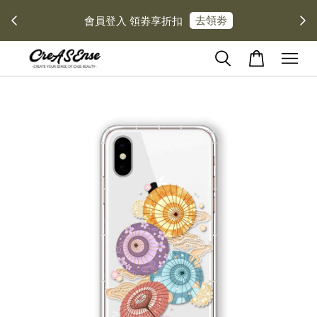
去領劵
會員登入 領劵享折扣