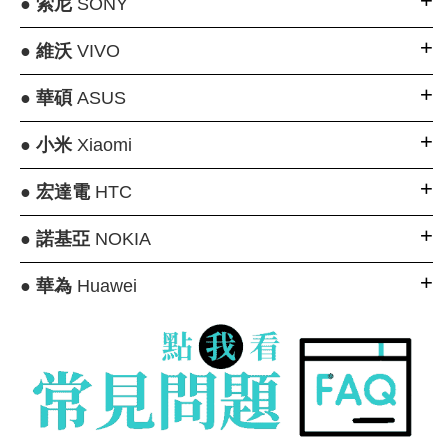
●
索尼
SONY
●
維沃
VIVO
●
華碩
ASUS
●
小米
Xiaomi
●
宏達電
HTC
●
諾基亞
NOKIA
●
華為
Huawei