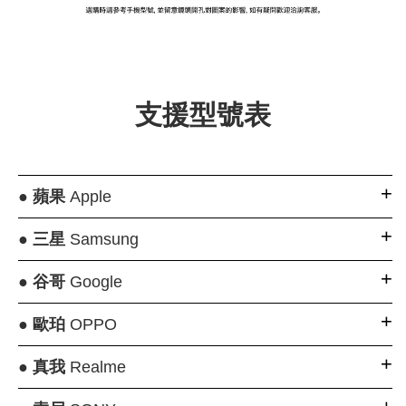
大眼睛透氣網眼透
大眼睛透氣網
大眼睛透氣網眼透
視化妝包
視手提沙灘包
視束口斜背包
支援型號表
-
NT$ 219
-
+
-
+
NT$ 129
NT$ 159
NT$ 249
NT$ 159
NT$ 189
●
蘋果
Apple
加入購物車
●
三星
Samsung
●
谷哥
Google
瀏覽更多
●
歐珀
OPPO
●
真我
Realme