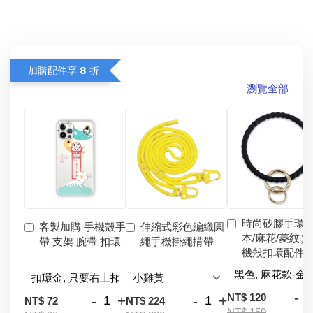
加購配件享 𝟴 折
瀏覽全部
時尚矽膠手環
客製加購 手機殼手
伸縮式彩色編織圓
本/麻花/菱紋）
帶 支架 腕帶 扣環
繩手機掛繩揹帶
機殼扣環配件
-
NT$ 120
-
+
-
+
NT$ 72
NT$ 224
NT$ 150