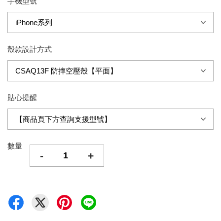
手機型號
殼款設計方式
貼心提醒
數量
-
+