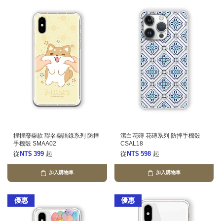
捏捏廢柴款 聯名柴語錄系列 防摔
潔白花磚 花磚系列 防摔手機殼
手機殼 SMAA02
CSAL18
從
NT$ 399
起
從
NT$ 598
起
加入購物車
加入購物車
優惠
優惠