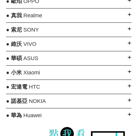
●
歐珀
OPPO
●
真我
Realme
●
索尼
SONY
●
維沃
VIVO
●
華碩
ASUS
●
小米
Xiaomi
●
宏達電
HTC
●
諾基亞
NOKIA
●
華為
Huawei