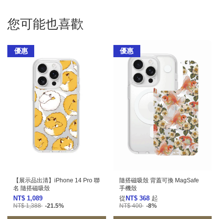
您可能也喜歡
優惠
優惠
【展示品出清】iPhone 14 Pro 聯
隨搭磁吸殼 背蓋可換 MagSafe
名 隨搭磁吸殼
手機殼
NT$ 1,089
從
NT$ 368
起
NT$ 1,388
-21.5%
NT$ 400
-8%