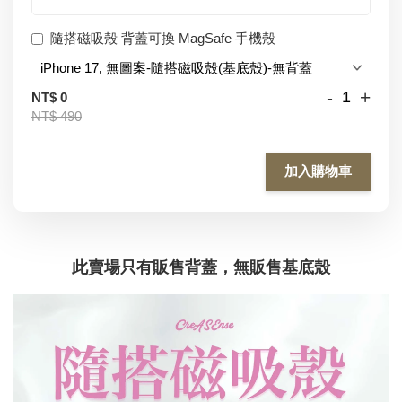
隨搭磁吸殼 背蓋可換 MagSafe 手機殼
-
+
NT$ 0
NT$ 490
加入購物車
此賣場只有販售背蓋，無販售基底殼