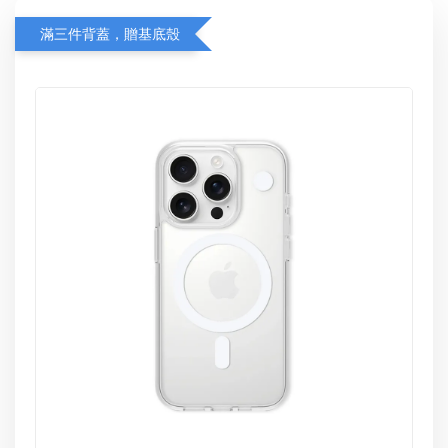
滿三件背蓋，贈基底殼