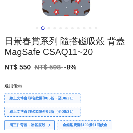
日景春賞系列 隨搭磁吸殼 背蓋
MagSafe CSAQ11~20
NT$ 550
NT$ 598
-8%
適用優惠
線上文博會 聯名款兩件𝟴𝟱折（至𝟬𝟴/𝟯𝟭）
線上文博會 聯名款單件𝟵𝟮折（至𝟬𝟴/𝟯𝟭）
滿三件背蓋，贈基底殼
全館消費滿$100獲$1回饋金