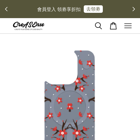
去領劵
會員登入 領劵享折扣