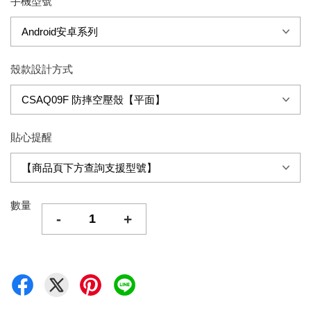
手機型號
殼款設計方式
貼心提醒
數量
-
+