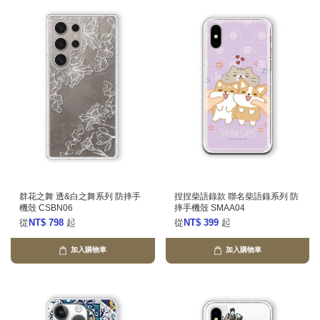
群花之舞 透&白之舞系列 防摔手
捏捏柴語錄款 聯名柴語錄系列 防
機殼 CSBN06
摔手機殼 SMAA04
從
NT$ 798
起
從
NT$ 399
起
加入購物車
加入購物車