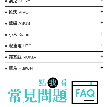
●
索尼
SONY
●
維沃
VIVO
●
華碩
ASUS
●
小米
Xiaomi
●
宏達電
HTC
●
諾基亞
NOKIA
●
華為
Huawei