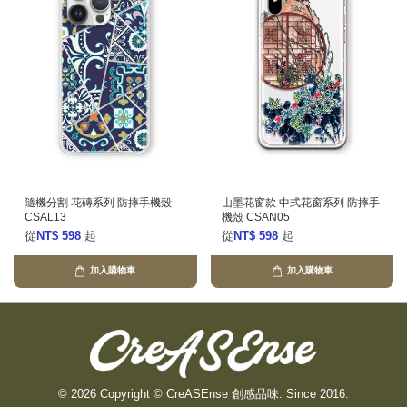
隨機分割 花磚系列 防摔手機殼
山墨花窗款 中式花窗系列 防摔手
CSAL13
機殼 CSAN05
從
NT$ 598
起
從
NT$ 598
起
加入購物車
加入購物車
© 2026 Copyright © CreASEnse 創感品味. Since 2016.