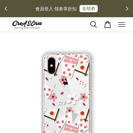
去領劵
會員登入 領劵享折扣