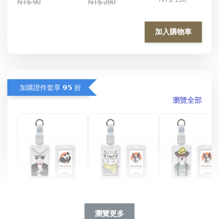
NT$ 90
NT$ 280
加入購物車
加購證件套享 𝟵𝟱 折
瀏覽全部
酷帥狗雪納瑞 
燕尾服無毛貓 動物
眼鏡圍巾貓貓 動物
擬人系列 滑蓋
擬人化系列 滑蓋式
擬人系列 滑蓋式證
瀏覽更多
件套(附伸縮卡
證件套(附伸縮卡
件套(附伸縮卡扣)