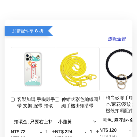
加購配件享 𝟴 折
瀏覽全部
時尚矽膠手環
客製加購 手機殼手
伸縮式彩色編織圓
本/麻花/菱紋）
帶 支架 腕帶 扣環
繩手機掛繩揹帶
機殼扣環配件
-
NT$ 120
-
+
-
+
NT$ 72
NT$ 224
NT$ 150