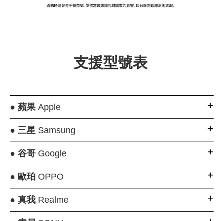
大眼睛透氣網眼透
大眼睛透氣網
大眼睛透氣網眼透
視化妝包
視手提沙灘包
視束口斜背包
支援型號表
-
NT$ 219
-
+
-
+
NT$ 129
NT$ 159
NT$ 249
NT$ 159
NT$ 189
●
蘋果
Apple
加入購物車
●
三星
Samsung
●
谷哥
Google
瀏覽更多
●
歐珀
OPPO
●
真我
Realme