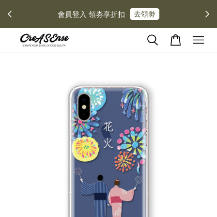
去領劵
會員登入 領劵享折扣