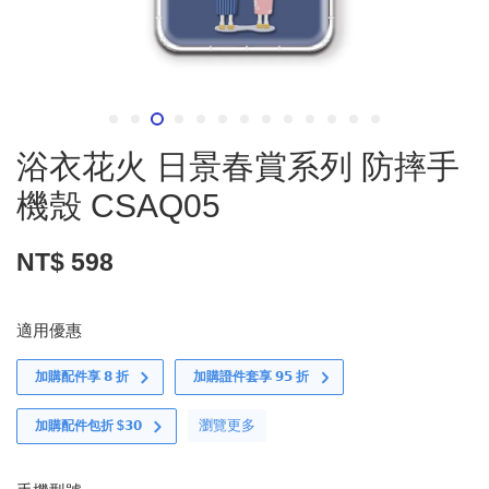
浴衣花火 日景春賞系列 防摔手
機殼 CSAQ05
NT$ 598
適用優惠
加購配件享 𝟴 折
加購證件套享 𝟵𝟱 折
瀏覽更多
加購配件包折 $𝟯𝟬