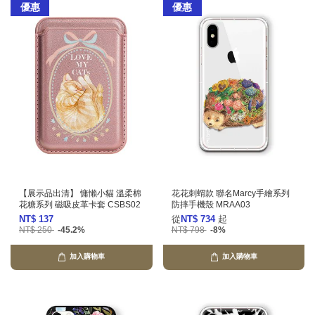
優惠
優惠
【展示品出清】 慵懶小貓 溫柔棉
花花刺蝟款 聯名Marcy手繪系列
花糖系列 磁吸皮革卡套 CSBS02
防摔手機殼 MRAA03
NT$ 137
從
NT$ 734
起
NT$ 250
-45.2%
NT$ 798
-8%
加入購物車
加入購物車