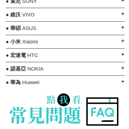
●
索尼
SONY
●
維沃
VIVO
●
華碩
ASUS
●
小米
Xiaomi
●
宏達電
HTC
●
諾基亞
NOKIA
●
華為
Huawei