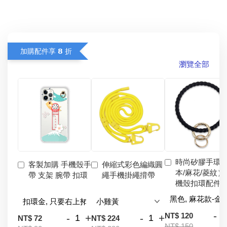
加購配件享 𝟴 折
瀏覽全部
時尚矽膠手環
客製加購 手機殼手
伸縮式彩色編織圓
本/麻花/菱紋）
帶 支架 腕帶 扣環
繩手機掛繩揹帶
機殼扣環配件
-
NT$ 120
-
+
-
+
NT$ 72
NT$ 224
NT$ 150