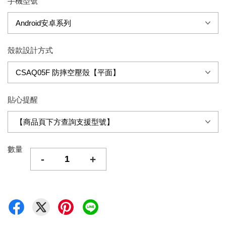
手機型號
殼款設計方式
貼心提醒
數量
-
+