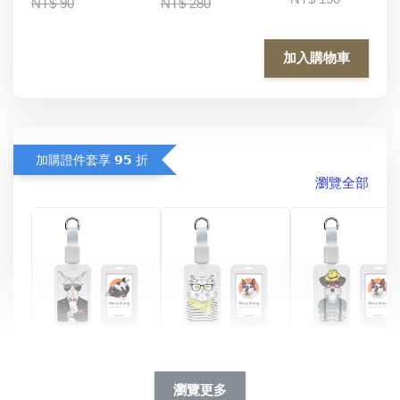
NT$ 90
NT$ 280
加入購物車
加購證件套享 𝟵𝟱 折
瀏覽全部
酷帥狗雪納瑞 
燕尾服無毛貓 動物
眼鏡圍巾貓貓 動物
擬人系列 滑蓋
擬人化系列 滑蓋式
擬人系列 滑蓋式證
瀏覽更多
件套(附伸縮卡
證件套(附伸縮卡
件套(附伸縮卡扣)