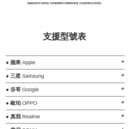
大眼睛透氣網眼透
大眼睛透氣網
大眼睛透氣網眼透
視化妝包
視手提沙灘包
視束口斜背包
支援型號表
-
NT$ 219
-
+
-
+
NT$ 129
NT$ 159
NT$ 249
NT$ 159
NT$ 189
●
蘋果
Apple
加入購物車
●
三星
Samsung
●
谷哥
Google
瀏覽更多
●
歐珀
OPPO
●
真我
Realme