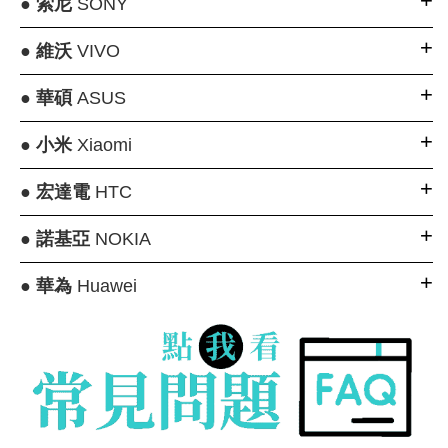
●
索尼
SONY
●
維沃
VIVO
●
華碩
ASUS
●
小米
Xiaomi
●
宏達電
HTC
●
諾基亞
NOKIA
●
華為
Huawei