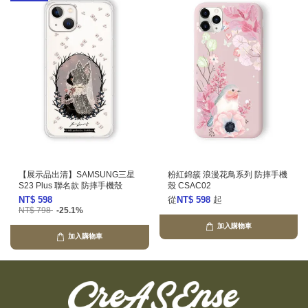
【展示品出清】SAMSUNG三星
粉紅錦簇 浪漫花鳥系列 防摔手機
S23 Plus 聯名款 防摔手機殼
殼 CSAC02
NT$ 598
從
NT$ 598
起
NT$ 798
-25.1%
加入購物車
加入購物車