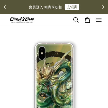
去領劵
會員登入 領劵享折扣