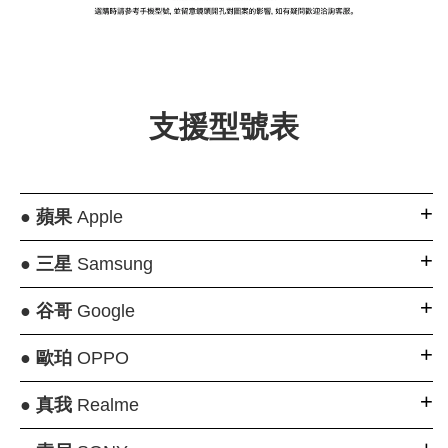
大眼睛透氣網眼透
大眼睛透氣網
大眼睛透氣網眼透
視化妝包
視手提沙灘包
視束口斜背包
支援型號表
-
NT$ 219
-
+
-
+
NT$ 129
NT$ 159
NT$ 249
NT$ 159
NT$ 189
●
蘋果
Apple
加入購物車
●
三星
Samsung
●
谷哥
Google
瀏覽更多
●
歐珀
OPPO
●
真我
Realme