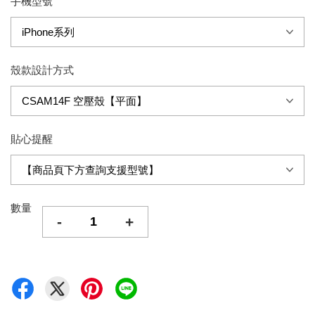
手機型號
殼款設計方式
貼心提醒
數量
-
+