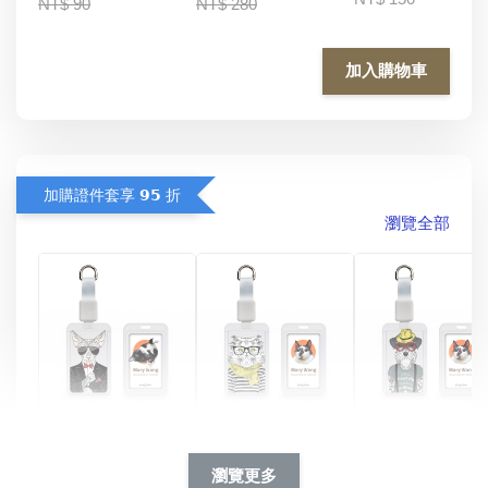
NT$ 90
NT$ 280
加入購物車
加購證件套享 𝟵𝟱 折
瀏覽全部
酷帥狗雪納瑞 
燕尾服無毛貓 動物
眼鏡圍巾貓貓 動物
擬人系列 滑蓋
擬人化系列 滑蓋式
擬人系列 滑蓋式證
瀏覽更多
件套(附伸縮卡
證件套(附伸縮卡
件套(附伸縮卡扣)