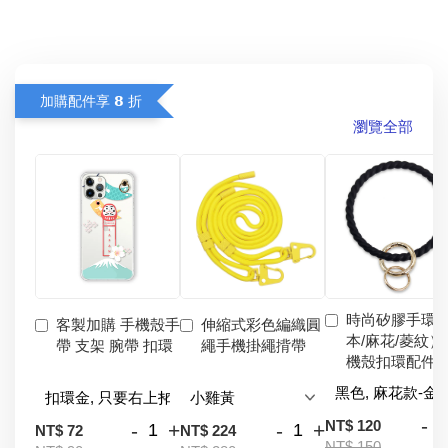
加購配件享 𝟴 折
瀏覽全部
時尚矽膠手環
客製加購 手機殼手
伸縮式彩色編織圓
本/麻花/菱紋）
帶 支架 腕帶 扣環
繩手機掛繩揹帶
機殼扣環配件
-
NT$ 120
-
+
-
+
NT$ 72
NT$ 224
NT$ 150