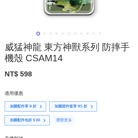
威猛神龍 東方神獸系列 防摔手
機殼 CSAM14
NT$ 598
適用優惠
加購配件享 𝟴 折
加購證件套享 𝟵𝟱 折
瀏覽更多
加購配件包折 $𝟯𝟬