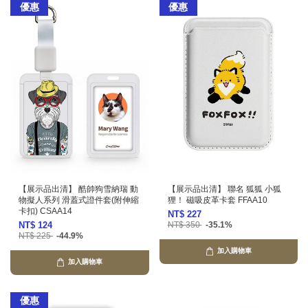
優惠
優惠
【展示品出清】 酷帥狗雪納瑞 動
【展示品出清】 聯名 狐狐 小狐
物擬人系列 滑蓋式證件套(附伸縮
狸！ 磁吸皮革卡套 FFAA10
卡扣) CSAA14
NT$ 227
NT$ 124
NT$ 350
-35.1%
NT$ 225
-44.9%
加入購物車
加入購物車
優惠