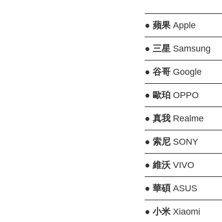
●
蘋果
Apple
●
三星
Samsung
●
谷哥
Google
●
歐珀
OPPO
●
真我
Realme
●
索尼
SONY
●
維沃
VIVO
●
華碩
ASUS
●
小米
Xiaomi