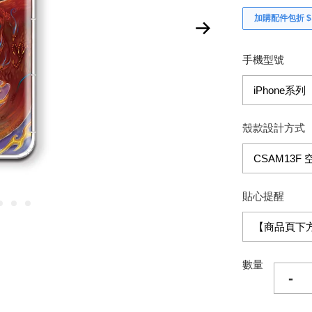
加購配件包折 $𝟯
手機型號
殼款設計方式
貼心提醒
數量
-