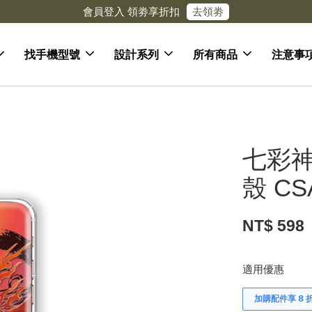
去領劵
會員登入 領劵享折扣
找手機型號
設計系列
所有商品
注意事
七彩神
殼 CS
NT$ 598
適用優惠
加購配件享 𝟴 