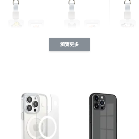
瀏覽更多
酷帥狗雪納瑞 動物擬人
西裝筆挺大野狼 動物擬
燕尾服大麥
系列 滑蓋式證件套(附伸
人化系列 滑蓋式證件套
化系列 滑
縮卡扣) CSAA14
(附伸縮卡扣) CSAA26
伸縮卡扣) 
-
+
-
+
NT$ 214
NT$ 214
NT$ 214
NT$ 225
NT$ 225
NT$ 225
加入