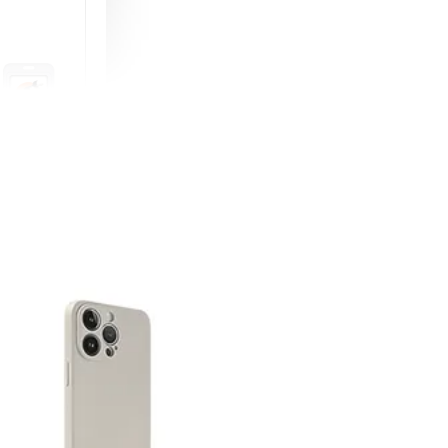
町 動物擬人
蓋式證件套(附
CSAA16
-
+
購物車