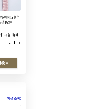
百搭棉布斜揹
背帶配件
-
+
購物車
瀏覽全部