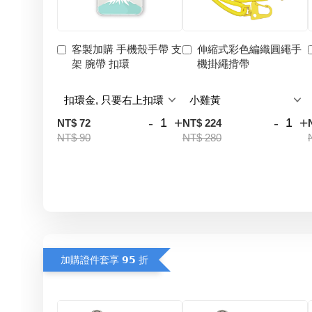
客製加購 手機殼手帶 支
伸縮式彩色編織圓繩手
架 腕帶 扣環
機掛繩揹帶
-
+
-
+
NT$ 72
NT$ 224
NT$ 90
NT$ 280
加購證件套享 𝟵𝟱 折