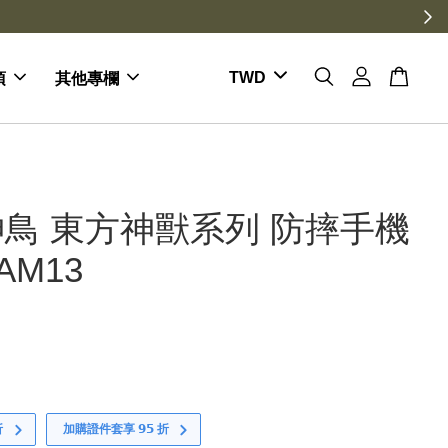
項
其他專欄
鳥 東方神獸系列 防摔手機
AM13
折
加購證件套享 𝟵𝟱 折