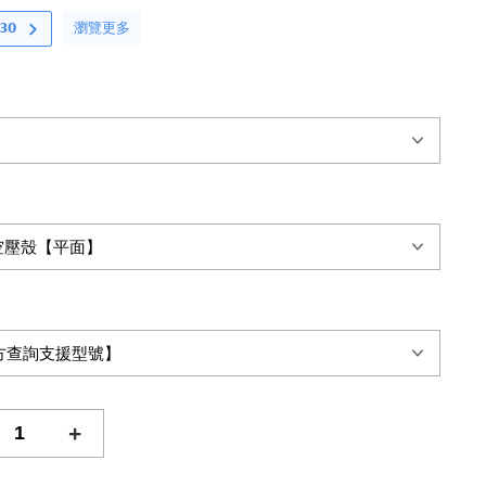
瀏覽更多
𝟬
+