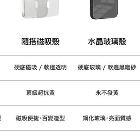
大眼睛透氣網眼透視手
提沙灘包
-
+
NT$ 219
NT$ 249