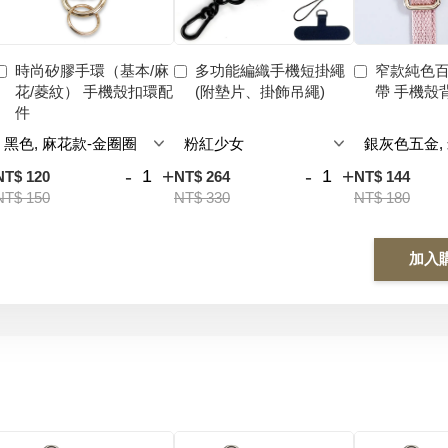
時尚矽膠手環（基本/麻
多功能編織手機短掛繩
窄款純色
花/菱紋） 手機殼扣環配
(附墊片、掛飾吊繩)
帶 手機殼
件
-
+
-
+
NT$ 120
NT$ 264
NT$ 144
NT$ 150
NT$ 330
NT$ 180
加入