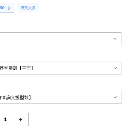
瀏覽更多
𝟬
+