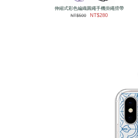
伸縮式彩色編織圓繩手機掛繩揹帶
加購配件包折 $𝟯𝟬
NT$280
NT$500
大眼睛透氣網眼透視化
大眼睛透氣網眼透視束
妝包
口斜背包
-
+
-
+
NT$ 129
NT$ 159
NT$ 159
NT$ 189