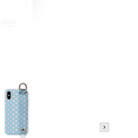
町 動物擬人
蓋式證件套(附
CSAA16
-
+
購物車