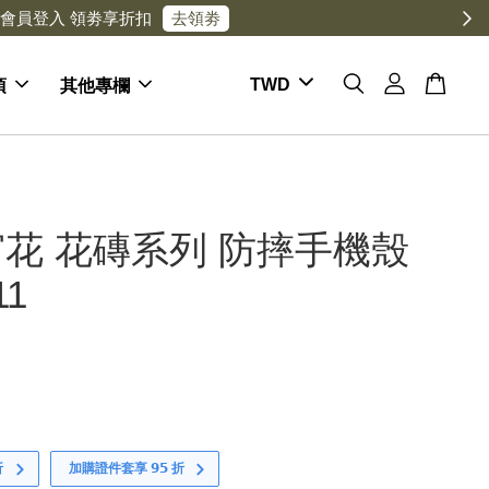
項
其他專欄
花 花磚系列 防摔手機殼
11
折
加購證件套享 𝟵𝟱 折