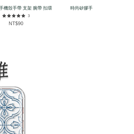
手機殼手帶 支架 腕帶 扣環
時尚矽膠手環（基本/麻花/菱紋
配件
3
NT$150
NT$90