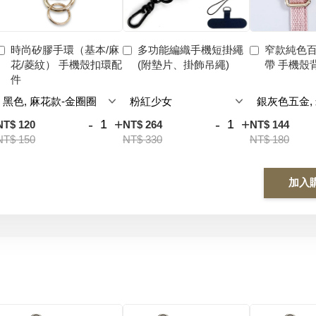
時尚矽膠手環（基本/麻
多功能編織手機短掛繩
窄款純色
花/菱紋） 手機殼扣環配
(附墊片、掛飾吊繩)
帶 手機殼
件
-
+
-
+
NT$ 120
NT$ 264
NT$ 144
NT$ 150
NT$ 330
NT$ 180
加入