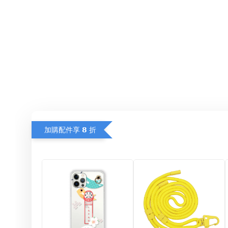
加購配件享 𝟴 折