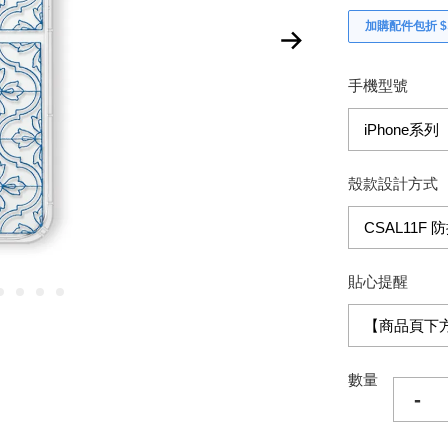
加購配件包折 $𝟯
手機型號
殼款設計方式
貼心提醒
數量
-