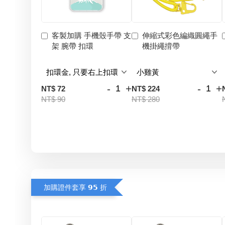
客製加購 手機殼手帶 支
伸縮式彩色編織圓繩手
架 腕帶 扣環
機掛繩揹帶
-
+
-
+
NT$ 72
NT$ 224
NT$ 90
NT$ 280
加購證件套享 𝟵𝟱 折