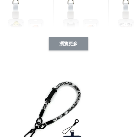
瀏覽更多
酷帥狗雪納瑞 動物擬人
西裝筆挺大野狼 動物擬
燕尾服大麥
系列 滑蓋式證件套(附伸
人化系列 滑蓋式證件套
化系列 滑
縮卡扣) CSAA14
(附伸縮卡扣) CSAA26
伸縮卡扣) 
-
+
-
+
NT$ 214
NT$ 214
NT$ 214
NT$ 225
NT$ 225
NT$ 225
加入