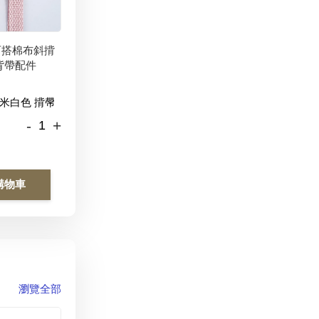
百搭棉布斜揹
背帶配件
-
+
購物車
瀏覽全部