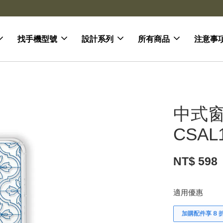
去領劵
會員登入 領劵享折扣
找手機型號
設計系列
所有商品
注意事
中式窗
CSAL
NT$ 598
適用優惠
加購配件享 𝟴 