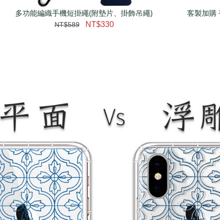
多功能編織手機短掛繩(附墊片、掛飾吊繩)
客製加購 
NT$330
NT$589
大眼睛透氣網眼透視手
提沙灘包
-
+
NT$ 219
NT$ 249