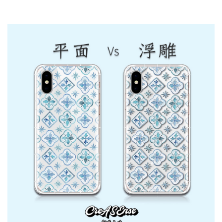
大眼睛透氣網眼透
大眼睛透氣網
大眼睛透氣網眼透
視化妝包
視手提沙灘包
視束口斜背包
-
NT$ 219
-
+
-
+
NT$ 129
NT$ 159
NT$ 249
NT$ 159
NT$ 189
加入購物車
瀏覽更多