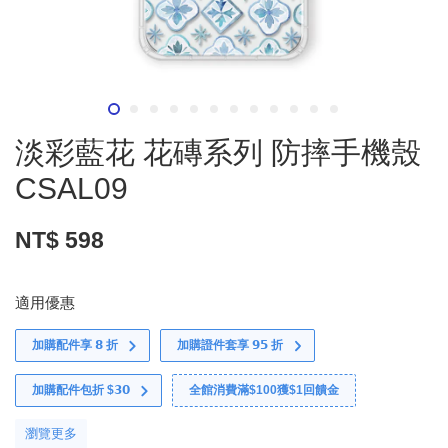
淡彩藍花 花磚系列 防摔手機殼
CSAL09
NT$ 598
適用優惠
加購配件享 𝟴 折
加購證件套享 𝟵𝟱 折
加購配件包折 $𝟯𝟬
全館消費滿$100獲$1回饋金
瀏覽更多