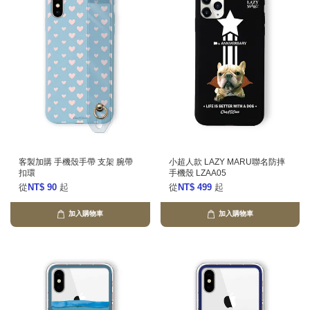
客製加購 手機殼手帶 支架 腕帶
小超人款 LAZY MARU聯名防摔
扣環
手機殼 LZAA05
從
NT$ 90
起
從
NT$ 499
起
加入購物車
加入購物車