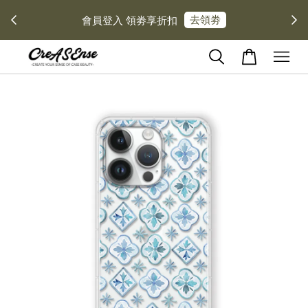
去領劵
會員登入 領劵享折扣