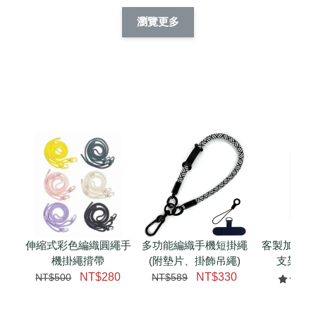
擬人系列 滑蓋
擬人化系列 滑蓋式
擬人系列 滑蓋式證
瀏覽更多
件套(附伸縮卡
證件套(附伸縮卡
件套(附伸縮卡扣)
CSAA14
扣) CSAA07
CSAA05
-
NT$ 214
-
+
-
+
NT$ 214
NT$ 214
NT$ 225
NT$ 225
NT$ 225
加入購物車
加購配件包折 $𝟯𝟬
瀏覽全部
伸縮式彩色編織圓繩手
多功能編織手機短掛繩
客製加購 
機掛繩揹帶
(附墊片、掛飾吊繩)
支架 腕
NT$280
NT$330
NT$500
NT$589
NT$