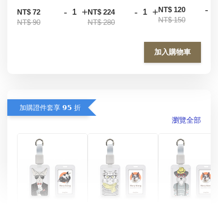
-
NT$ 120
-
+
-
+
NT$ 72
NT$ 224
NT$ 150
NT$ 90
NT$ 280
加入購物車
加購證件套享 𝟵𝟱 折
瀏覽全部
酷帥狗雪納瑞 
燕尾服無毛貓 動物
眼鏡圍巾貓貓 動物