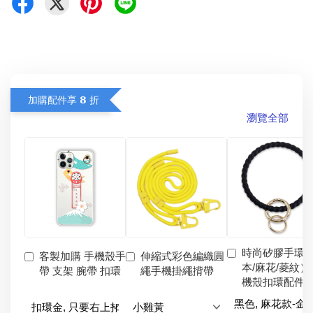
加購配件享 𝟴 折
瀏覽全部
時尚矽膠手環
客製加購 手機殼手
伸縮式彩色編織圓
本/麻花/菱紋）
帶 支架 腕帶 扣環
繩手機掛繩揹帶
機殼扣環配件