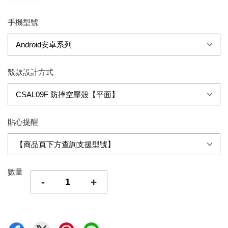
手機型號
殼款設計方式
貼心提醒
數量
-
+