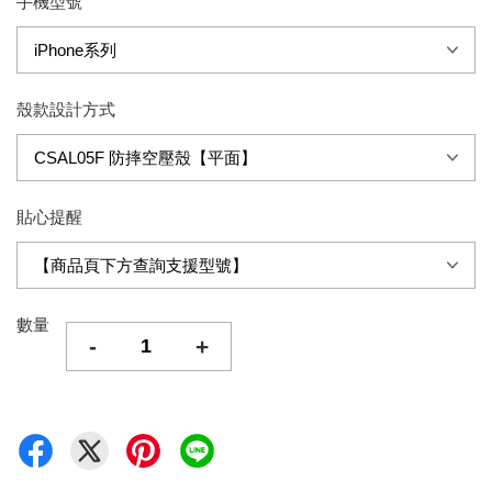
手機型號
殼款設計方式
貼心提醒
數量
-
+