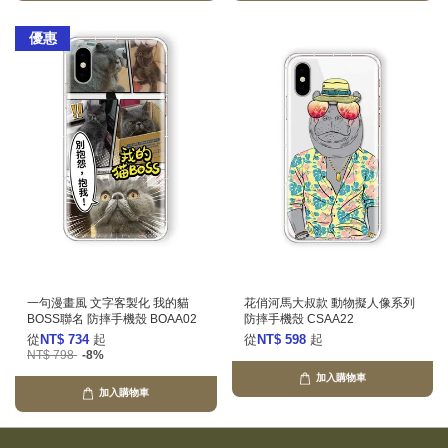
優惠
一句漫畫風 文字客製化 我的貓
花俏河馬大叔款 動物擬人像系列
BOSS聯名 防摔手機殼 BOAA02
防摔手機殼 CSAA22
從
NT$ 734
起
從
NT$ 598
起
NT$ 798
-8%
加入購物車
加入購物車