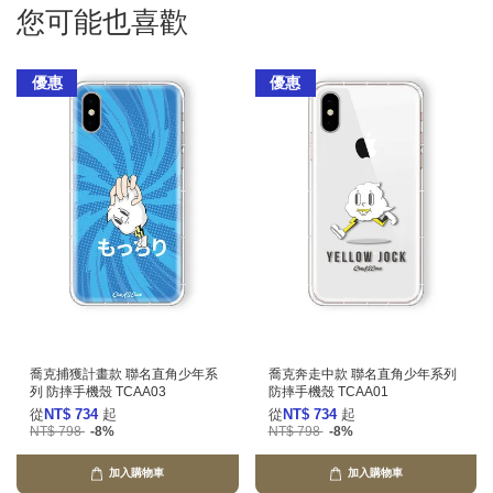
您可能也喜歡
優惠
優惠
喬克捕獲計畫款 聯名直角少年系
喬克奔走中款 聯名直角少年系列
列 防摔手機殼 TCAA03
防摔手機殼 TCAA01
從
NT$ 734
起
從
NT$ 734
起
NT$ 798
-8%
NT$ 798
-8%
加入購物車
加入購物車