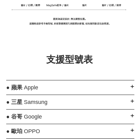
大眼睛透氣網眼透
大眼睛透氣網
大眼睛透氣網眼透
視化妝包
視手提沙灘包
視束口斜背包
-
NT$ 219
-
+
-
+
NT$ 129
NT$ 159
NT$ 249
NT$ 159
NT$ 189
支援型號表
加入購物車
●
蘋果
Apple
瀏覽更多
●
三星
Samsung
●
谷哥
Google
●
歐珀
OPPO