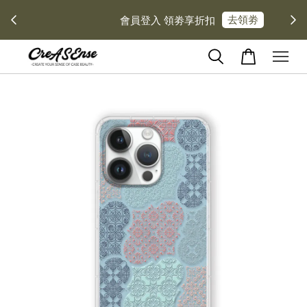
去領劵
會員登入 領劵享折扣