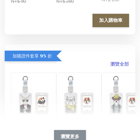
NT$ 90
NT$ 280
加入購物車
加購證件套享 𝟵𝟱 折
瀏覽全部
酷帥狗雪納瑞 
燕尾服無毛貓 動物
眼鏡圍巾貓貓 動物
擬人系列 滑蓋
擬人化系列 滑蓋式
擬人系列 滑蓋式證
瀏覽更多
件套(附伸縮卡
證件套(附伸縮卡
件套(附伸縮卡扣)