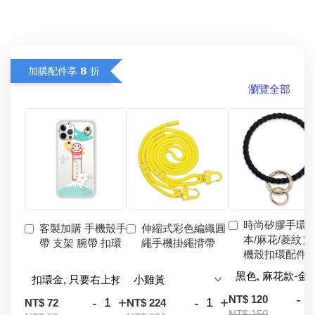
加購配件享 𝟴 折
瀏覽全部
時尚矽膠手環
客製加購 手機殼手
伸縮式彩色編織圓
本/麻花/菱紋）
帶 支架 腕帶 扣環
繩手機掛繩揹帶
機殼扣環配件
-
NT$ 120
-
+
-
+
NT$ 72
NT$ 224
NT$ 150