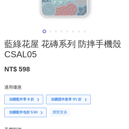
藍綠花屋 花磚系列 防摔手機殼
CSAL05
NT$ 598
適用優惠
加購配件享 𝟴 折
加購證件套享 𝟵𝟱 折
瀏覽更多
加購配件包折 $𝟯𝟬