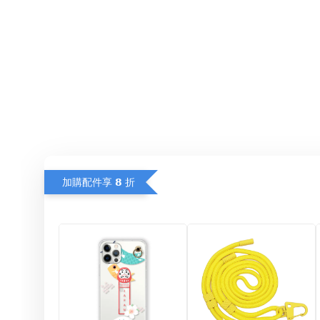
加購配件享 𝟴 折