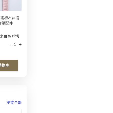
百搭棉布斜揹
背帶配件
-
+
購物車
瀏覽全部