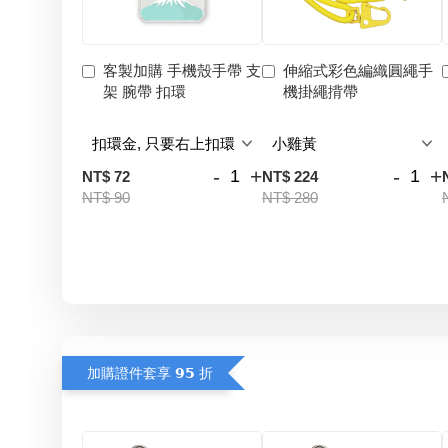
客製加購 手機殼手帶 支
伸縮式彩色編織圓繩手
架 腕帶 扣環
機掛繩揹帶
-
+
-
+
NT$ 72
NT$ 224
NT$ 90
NT$ 280
加購證件套享 𝟵𝟱 折