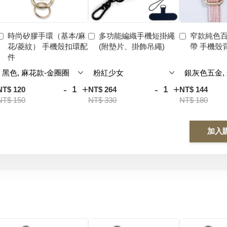
時尚矽膠手環（基本/麻
多功能編織手機短掛繩
窄款純色
花/菱紋） 手機殼扣環配
(附墊片、掛飾吊繩)
帶 手機殼
件
-
+
-
+
NT$ 120
NT$ 264
NT$ 144
NT$ 150
NT$ 330
NT$ 180
加入