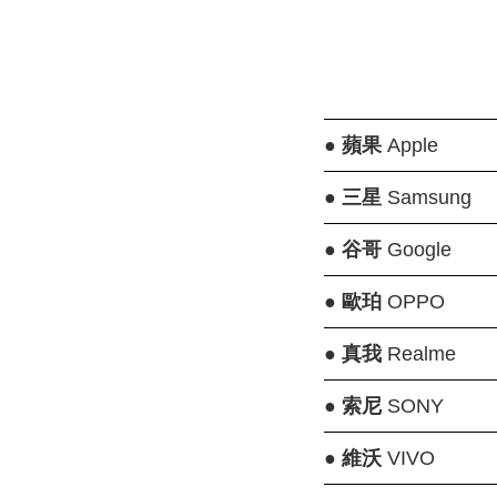
●
蘋果
Apple
●
三星
Samsung
●
谷哥
Google
●
歐珀
OPPO
●
真我
Realme
●
索尼
SONY
●
維沃
VIVO