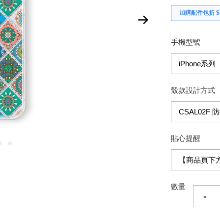
加購配件包折 $𝟯
手機型號
殼款設計方式
貼心提醒
數量
-