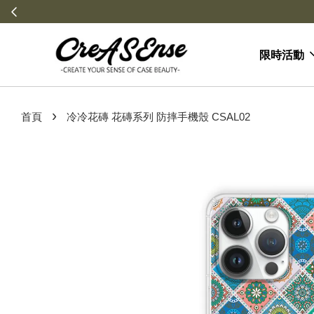
限時活動
›
首頁
冷冷花磚 花磚系列 防摔手機殼 CSAL02