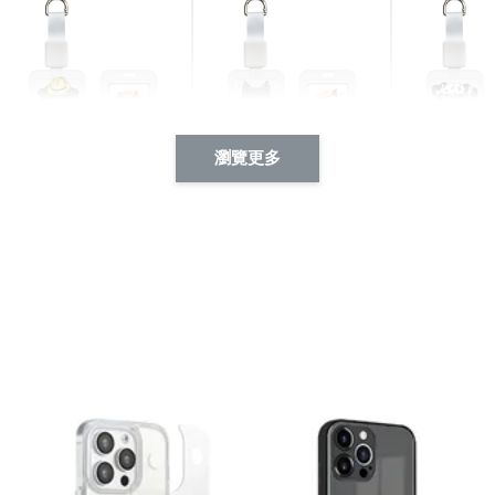
瀏覽更多
酷帥狗雪納瑞 動物擬人
西裝筆挺大野狼 動物擬
燕尾服大麥
系列 滑蓋式證件套(附伸
人化系列 滑蓋式證件套
化系列 滑
縮卡扣) CSAA14
(附伸縮卡扣) CSAA26
伸縮卡扣) 
-
+
-
+
NT$ 214
NT$ 214
NT$ 214
NT$ 225
NT$ 225
NT$ 225
加入