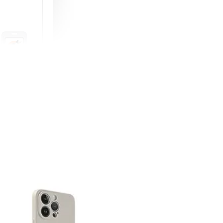
町 動物擬人
蓋式證件套(附
CSAA16
-
+
購物車