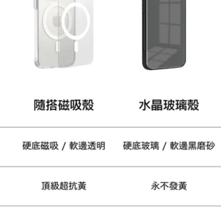
大眼睛透氣網眼透視手
提沙灘包
-
+
NT$ 219
NT$ 249