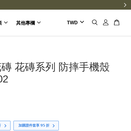
項
其他專欄
磚 花磚系列 防摔手機殼
02
折
加購證件套享 𝟵𝟱 折