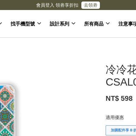
去領劵
會員登入 領劵享折扣
找手機型號
設計系列
所有商品
注意事
冷冷花
CSAL
NT$ 598
適用優惠
加購配件享 𝟴 