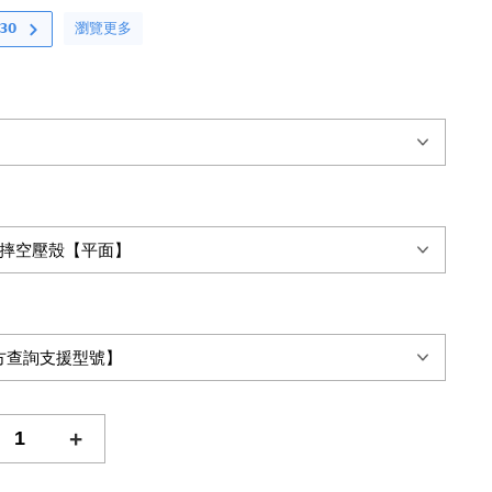
瀏覽更多
𝟬
+