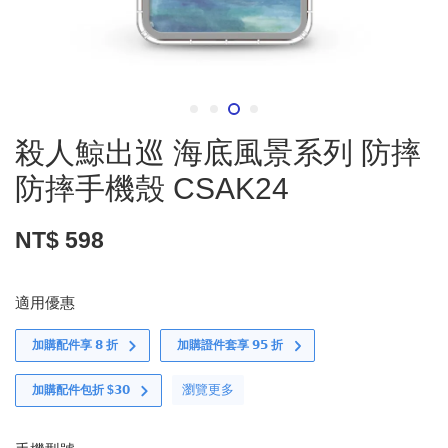
殺人鯨出巡 海底風景系列 防摔
防摔手機殼 CSAK24
NT$ 598
適用優惠
加購配件享 𝟴 折
加購證件套享 𝟵𝟱 折
瀏覽更多
加購配件包折 $𝟯𝟬