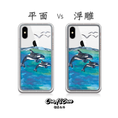
大眼睛透氣網眼透
大眼睛透氣網
大眼睛透氣網眼透
視化妝包
視手提沙灘包
視束口斜背包
-
NT$ 219
-
+
-
+
NT$ 129
NT$ 159
NT$ 249
NT$ 159
NT$ 189
加入購物車
瀏覽更多