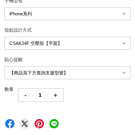
手機型號
殼款設計方式
貼心提醒
數量
-
+