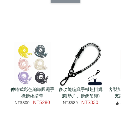
CSAA14
扣) CSAA07
CSAA05
-
NT$ 214
-
+
-
+
NT$ 214
NT$ 214
NT$ 225
NT$ 225
NT$ 225
加入購物車
加購配件包折 $𝟯𝟬
瀏覽全部
伸縮式彩色編織圓繩手
多功能編織手機短掛繩
客製加購 
機掛繩揹帶
(附墊片、掛飾吊繩)
支架 腕
NT$280
NT$330
NT$500
NT$589
NT$