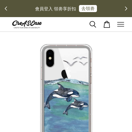
去領劵
會員登入 領劵享折扣