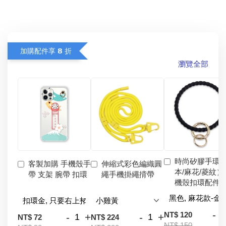
加購配件享 𝟴 折
瀏覽全部
時尚矽膠手環
客製加購 手機殼手
伸縮式彩色編織圓
本/麻花/菱紋）
帶 支架 腕帶 扣環
繩手機掛繩揹帶
機殼扣環配件
-
NT$ 120
-
+
-
+
NT$ 72
NT$ 224
NT$ 150