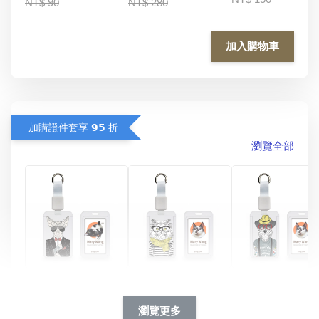
NT$ 90
NT$ 280
加入購物車
加購證件套享 𝟵𝟱 折
瀏覽全部
酷帥狗雪納瑞 
燕尾服無毛貓 動物
眼鏡圍巾貓貓 動物
擬人系列 滑蓋
擬人化系列 滑蓋式
擬人系列 滑蓋式證
瀏覽更多
件套(附伸縮卡
證件套(附伸縮卡
件套(附伸縮卡扣)