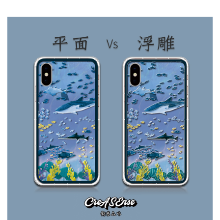
大眼睛透氣網眼透
大眼睛透氣網
大眼睛透氣網眼透
視化妝包
視手提沙灘包
視束口斜背包
-
NT$ 219
-
+
-
+
NT$ 129
NT$ 159
NT$ 249
NT$ 159
NT$ 189
加入購物車
瀏覽更多