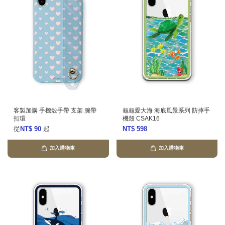
客製加購 手機殼手帶 支架 腕帶
龜龜愛大海 海底風景系列 防摔手
扣環
機殼 CSAK16
從
NT$ 90
起
NT$ 598
加入購物車
加入購物車