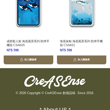
成群殺人鯨 海底風景系列 防摔手
海底抹鯨 海底風景系列 防摔手機
機殼 CSAK05
殼 CSAK01
NT$ 598
NT$ 598
加入購物車
加入購物車
© 2026 Copyright © CreASEnse 創感品味. Since 2016.
* About US *