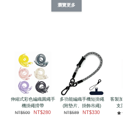
擬人化系列 滑蓋式
擬人系列 滑蓋式證
瀏覽更多
件套(附伸縮卡
證件套(附伸縮卡
件套(附伸縮卡扣)
CSAA14
扣) CSAA07
CSAA05
-
NT$ 214
-
+
-
+
NT$ 214
NT$ 214
NT$ 225
NT$ 225
NT$ 225
加入購物車
加購配件包折 $𝟯𝟬
瀏覽全部
伸縮式彩色編織圓繩手
多功能編織手機短掛繩
客製加購 
機掛繩揹帶
(附墊片、掛飾吊繩)
支架 腕
NT$280
NT$330
NT$500
NT$589
NT$