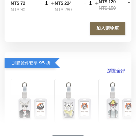
-
NT$ 120
-
+
-
+
NT$ 72
NT$ 224
NT$ 150
NT$ 90
NT$ 280
加入購物車
加購證件套享 𝟵𝟱 折
瀏覽全部
酷帥狗雪納瑞 
燕尾服無毛貓 動物
眼鏡圍巾貓貓 動物
擬人系列 滑蓋