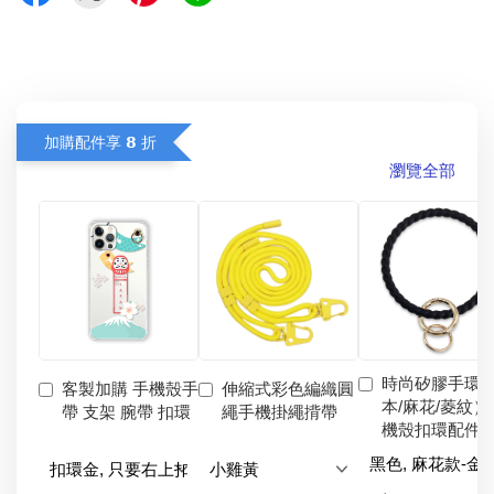
加購配件享 𝟴 折
瀏覽全部
時尚矽膠手環
客製加購 手機殼手
伸縮式彩色編織圓
本/麻花/菱紋）
帶 支架 腕帶 扣環
繩手機掛繩揹帶
機殼扣環配件