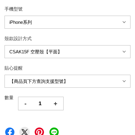
手機型號
殼款設計方式
貼心提醒
數量
-
+