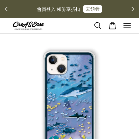
去領劵
會員登入 領劵享折扣