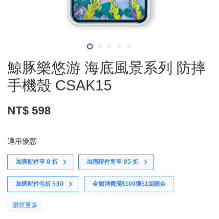
鯨豚樂悠游 海底風景系列 防摔
手機殼 CSAK15
NT$ 598
適用優惠
加購配件享 𝟴 折
加購證件套享 𝟵𝟱 折
加購配件包折 $𝟯𝟬
全館消費滿$100獲$1回饋金
瀏覽更多