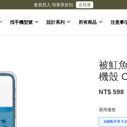
去領劵
會員登入 領劵享折扣
找手機型號
設計系列
所有商品
注意事
被魟魚
機殼 C
NT$ 598
適用優惠
加購配件享 𝟴 