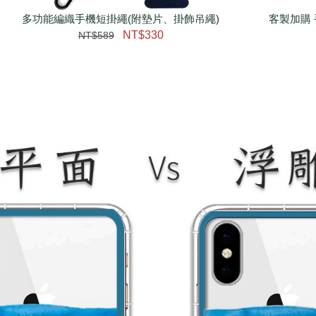
多功能編織手機短掛繩(附墊片、掛飾吊繩)
客製加購 
NT$330
NT$589
大眼睛透氣網眼透視手
提沙灘包
-
+
NT$ 219
NT$ 249