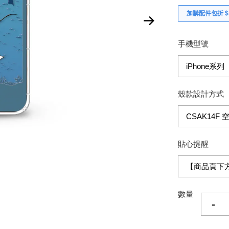
加購配件包折 $𝟯
手機型號
殼款設計方式
貼心提醒
數量
-