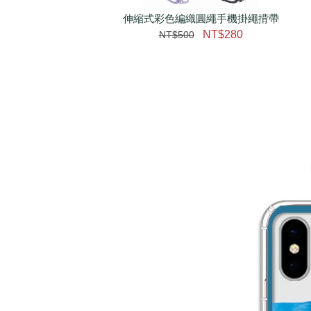
伸縮式彩色編織圓繩手機掛繩揹帶
加購配件包折 $𝟯𝟬
NT$280
NT$500
大眼睛透氣網眼透視化
大眼睛透氣網眼透視束
妝包
口斜背包
-
+
-
+
NT$ 129
NT$ 159
NT$ 159
NT$ 189