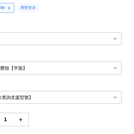
瀏覽更多
𝟬
+