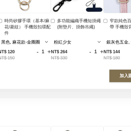
時尚矽膠手環（基本/麻
多功能編織手機短掛繩
窄款純色
花/菱紋） 手機殼扣環配
(附墊片、掛飾吊繩)
帶 手機殼
件
-
+
-
+
NT$ 120
NT$ 264
NT$ 144
NT$ 150
NT$ 330
NT$ 180
加入