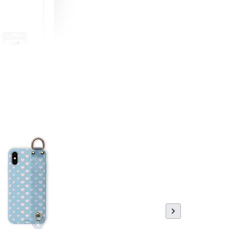
町 動物擬人
蓋式證件套(附
CSAA16
-
+
購物車