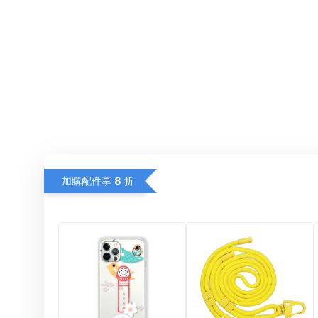
加購配件享 𝟴 折