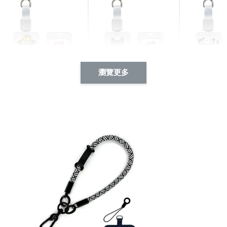
瀏覽更多
酷帥狗雪納瑞 動物擬人
西裝筆挺大野狼 動物擬
燕尾服大麥
系列 滑蓋式證件套(附伸
人化系列 滑蓋式證件套
化系列 滑
縮卡扣) CSAA14
(附伸縮卡扣) CSAA26
伸縮卡扣) 
-
+
-
+
NT$ 214
NT$ 214
NT$ 214
NT$ 225
NT$ 225
NT$ 225
加入