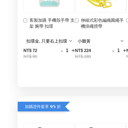
客製加購 手機殼手帶 支
伸縮式彩色編織圓繩手
架 腕帶 扣環
機掛繩揹帶
-
+
-
+
NT$ 72
NT$ 224
NT$ 90
NT$ 280
加購證件套享 𝟵𝟱 折