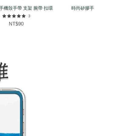
手機殼手帶 支架 腕帶 扣環
時尚矽膠手環（基本/麻花/菱紋
配件
3
NT$150
NT$90