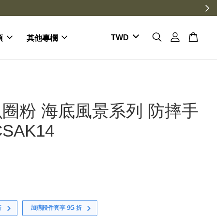
項
其他專欄
圈粉 海底風景系列 防摔手
SAK14
折
加購證件套享 𝟵𝟱 折