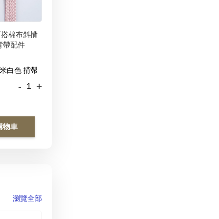
百搭棉布斜揹
背帶配件
-
+
購物車
瀏覽全部