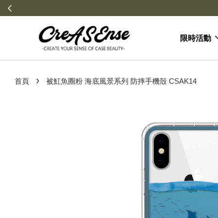
限時活動
›
首頁
被魟魚圈粉 海底風景系列 防摔手機殼 CSAK14