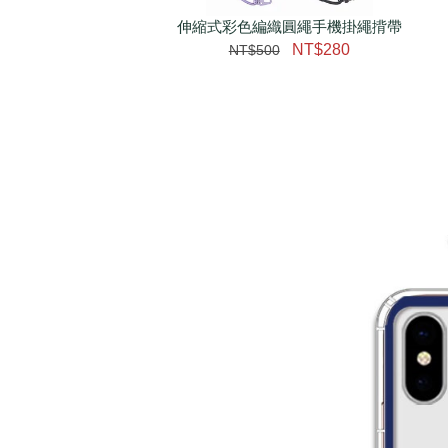
伸縮式彩色編織圓繩手機掛繩揹帶
加購配件包折 $𝟯𝟬
NT$280
NT$500
大眼睛透氣網眼透視化
大眼睛透氣網眼透視束
妝包
口斜背包
-
+
-
+
NT$ 129
NT$ 159
NT$ 159
NT$ 189