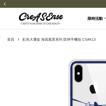
限時活動
›
首頁
魟魚大遷徙 海底風景系列 防摔手機殼 CSAK13