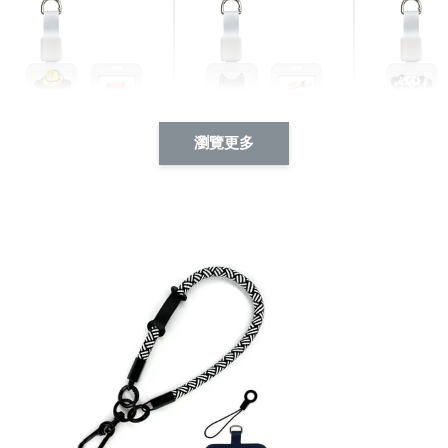
瀏覽更多
酷帥狗雪納瑞 動物擬人
西裝筆挺大野狼 動物擬
燕尾服大麥
系列 滑蓋式證件套(附伸
人化系列 滑蓋式證件套
化系列 滑
縮卡扣) CSAA14
(附伸縮卡扣) CSAA26
伸縮卡扣) 
-
+
-
+
NT$ 214
NT$ 214
NT$ 214
NT$ 225
NT$ 225
NT$ 225
加入