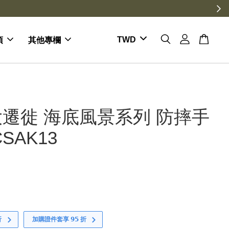
項
其他專欄
遷徙 海底風景系列 防摔手
SAK13
折
加購證件套享 𝟵𝟱 折