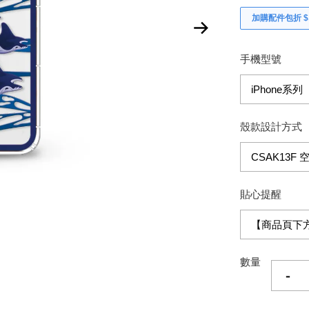
加購配件包折 $𝟯
手機型號
殼款設計方式
貼心提醒
數量
-