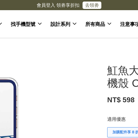
去領劵
會員登入 領劵享折扣
找手機型號
設計系列
所有商品
注意事
魟魚大
機殼 C
NT$ 598
適用優惠
加購配件享 𝟴 