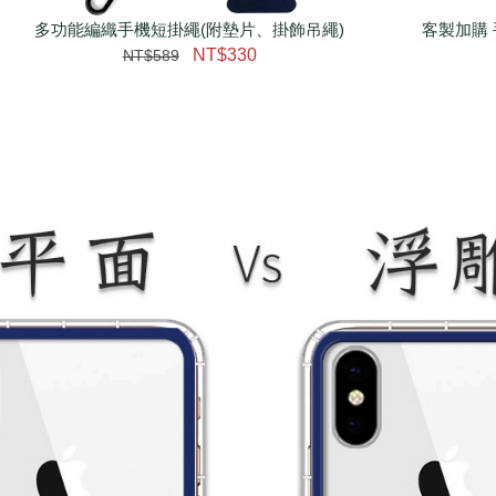
多功能編織手機短掛繩(附墊片、掛飾吊繩)
客製加購 
NT$330
NT$589
大眼睛透氣網眼透視手
提沙灘包
-
+
NT$ 219
NT$ 249