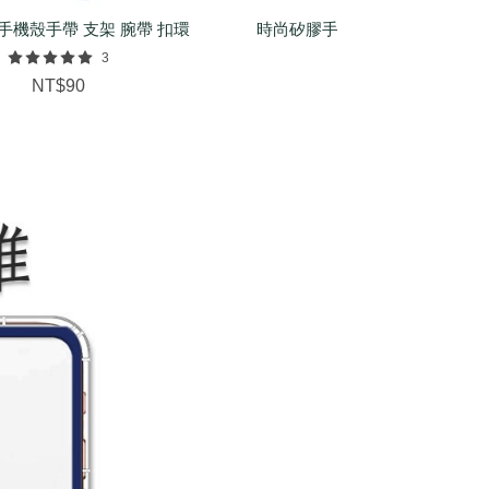
手機殼手帶 支架 腕帶 扣環
時尚矽膠手環（基本/麻花/菱紋
配件
3
NT$150
NT$90