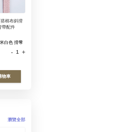
百搭棉布斜揹
背帶配件
-
+
購物車
瀏覽全部