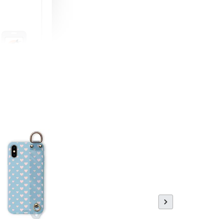
町 動物擬人
蓋式證件套(附
CSAA16
-
+
購物車