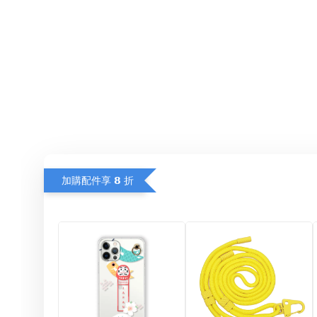
加購配件享 𝟴 折