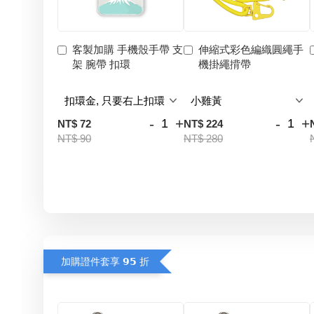
客製加購 手機殼手帶 支
伸縮式彩色編織圓繩手
架 腕帶 扣環
機掛繩揹帶
-
+
-
+
NT$ 72
NT$ 224
NT$ 90
NT$ 280
加購證件套享 𝟵𝟱 折