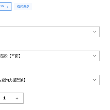
瀏覽更多
𝟬
+