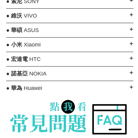
●
索尼
SONY
●
維沃
VIVO
●
華碩
ASUS
●
小米
Xiaomi
●
宏達電
HTC
●
諾基亞
NOKIA
●
華為
Huawei