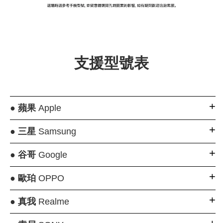
大眼睛透氣網眼透
大眼睛透氣網
大眼睛透氣網眼透
視化妝包
視手提沙灘包
視束口斜背包
支援型號表
-
NT$ 219
-
+
-
+
NT$ 129
NT$ 159
NT$ 249
NT$ 159
NT$ 189
●
蘋果
Apple
加入購物車
●
三星
Samsung
●
谷哥
Google
瀏覽更多
●
歐珀
OPPO
●
真我
Realme