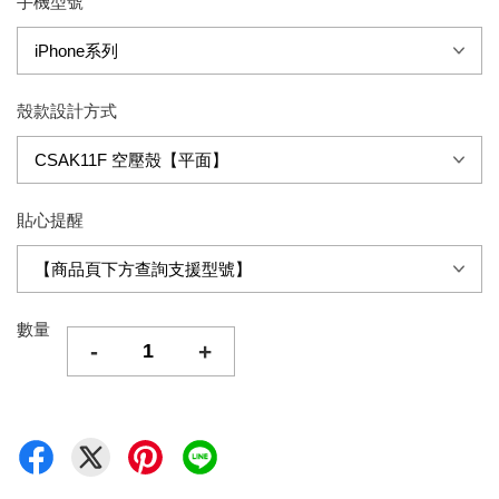
手機型號
殼款設計方式
貼心提醒
數量
-
+