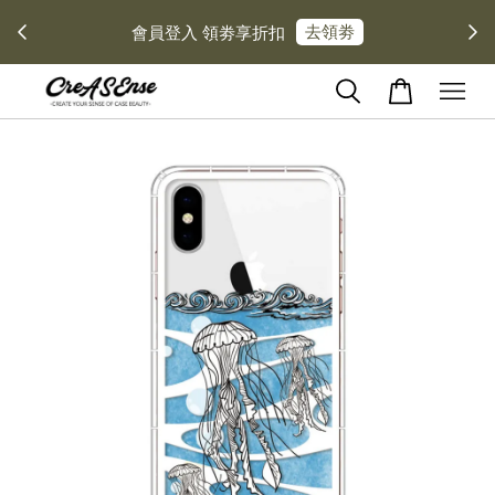
去領劵
會員登入 領劵享折扣