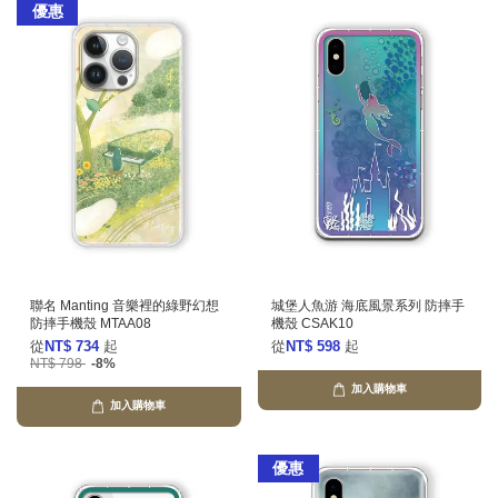
優惠
聯名 Manting 音樂裡的綠野幻想
城堡人魚游 海底風景系列 防摔手
防摔手機殼 MTAA08
機殼 CSAK10
從
NT$ 734
起
從
NT$ 598
起
NT$ 798
-8%
加入購物車
加入購物車
優惠