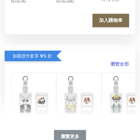
NT$ 90
NT$ 280
加入購物車
加購證件套享 𝟵𝟱 折
瀏覽全部
酷帥狗雪納瑞 
燕尾服無毛貓 動物
眼鏡圍巾貓貓 動物
擬人系列 滑蓋
擬人化系列 滑蓋式
擬人系列 滑蓋式證
瀏覽更多
件套(附伸縮卡
證件套(附伸縮卡
件套(附伸縮卡扣)