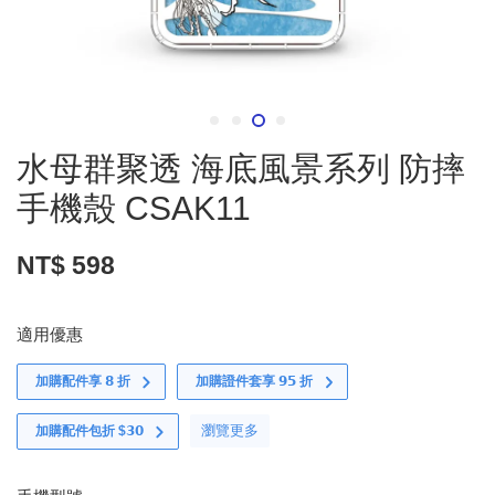
水母群聚透 海底風景系列 防摔
手機殼 CSAK11
NT$ 598
適用優惠
加購配件享 𝟴 折
加購證件套享 𝟵𝟱 折
瀏覽更多
加購配件包折 $𝟯𝟬