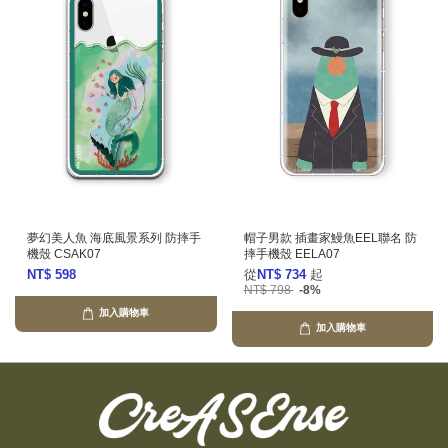
夢幻美人魚 海底風景系列 防摔手
帽子男款 插畫家鰻魚EEL聯名 防
機殼 CSAK07
摔手機殼 EELA07
NT$ 598
從
NT$ 734
起
NT$ 798
-8%
加入購物車
加入購物車