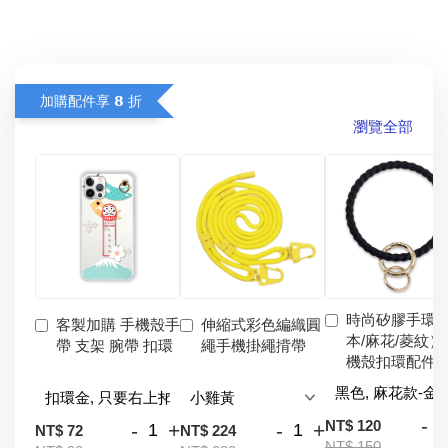
加購配件享 𝟴 折
瀏覽全部
時尚矽膠手環
客製加購 手機殼手
伸縮式彩色編織圓
本/麻花/菱紋）
帶 支架 腕帶 扣環
繩手機掛繩揹帶
機殼扣環配件
-
NT$ 120
-
+
-
+
NT$ 72
NT$ 224
NT$ 150