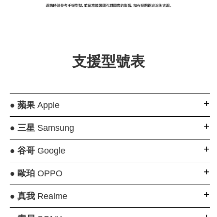
大眼睛透氣網眼透
大眼睛透氣網
大眼睛透氣網眼透
視化妝包
視手提沙灘包
視束口斜背包
支援型號表
-
NT$ 219
-
+
-
+
NT$ 129
NT$ 159
NT$ 249
NT$ 159
NT$ 189
●
蘋果
Apple
加入購物車
●
三星
Samsung
●
谷哥
Google
瀏覽更多
●
歐珀
OPPO
●
真我
Realme