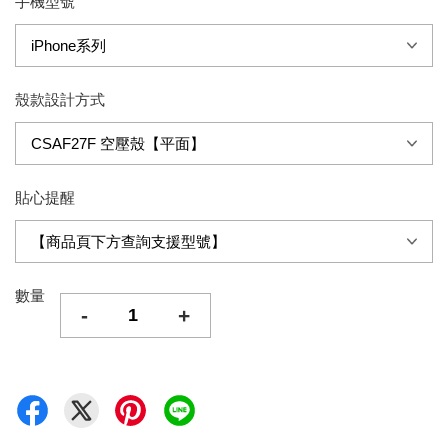
手機型號
殼款設計方式
貼心提醒
數量
-
+