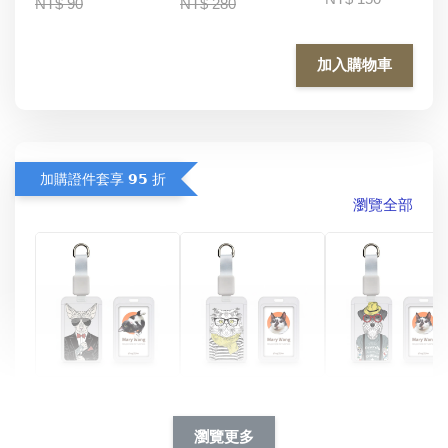
NT$ 90
NT$ 280
加入購物車
加購證件套享 𝟵𝟱 折
瀏覽全部
酷帥狗雪納瑞 
燕尾服無毛貓 動物
眼鏡圍巾貓貓 動物
擬人系列 滑蓋
擬人化系列 滑蓋式
擬人系列 滑蓋式證
瀏覽更多
件套(附伸縮卡
證件套(附伸縮卡
件套(附伸縮卡扣)