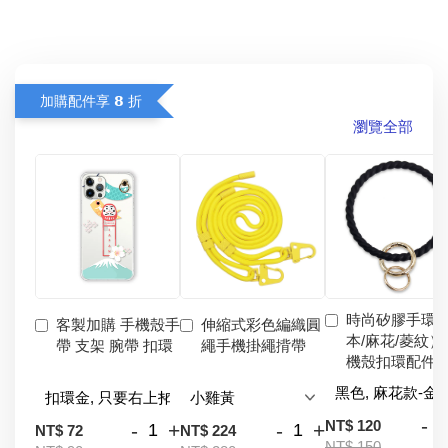
加購配件享 𝟴 折
瀏覽全部
時尚矽膠手環
客製加購 手機殼手
伸縮式彩色編織圓
本/麻花/菱紋）
帶 支架 腕帶 扣環
繩手機掛繩揹帶
機殼扣環配件
-
NT$ 120
-
+
-
+
NT$ 72
NT$ 224
NT$ 150