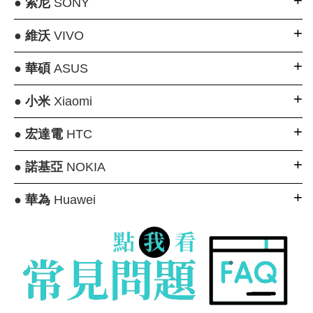
●
索尼
SONY
●
維沃
VIVO
●
華碩
ASUS
●
小米
Xiaomi
●
宏達電
HTC
●
諾基亞
NOKIA
●
華為
Huawei