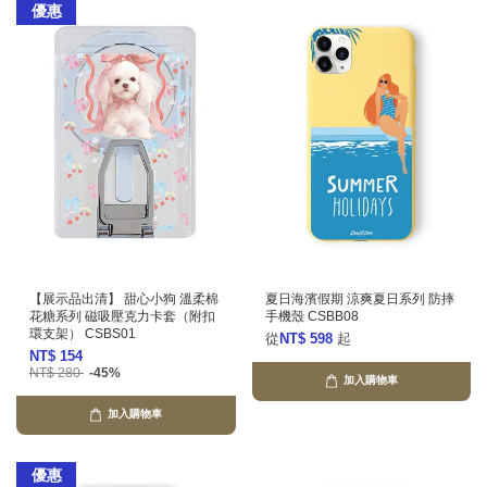
優惠
【展示品出清】 甜心小狗 溫柔棉
夏日海濱假期 涼爽夏日系列 防摔
花糖系列 磁吸壓克力卡套（附扣
手機殼 CSBB08
環支架） CSBS01
從
NT$ 598
起
NT$ 154
NT$ 280
-45%
加入購物車
加入購物車
優惠