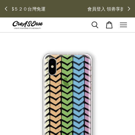
去領劵
會員登入 領劵享折扣