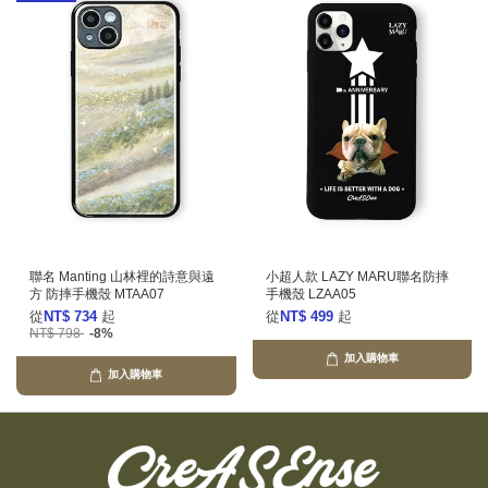
聯名 Manting 山林裡的詩意與遠
小超人款 LAZY MARU聯名防摔
方 防摔手機殼 MTAA07
手機殼 LZAA05
從
NT$ 734
起
從
NT$ 499
起
NT$ 798
-8%
加入購物車
加入購物車