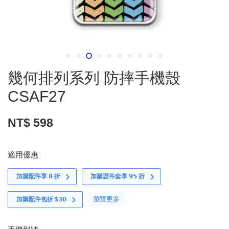
幾何排列系列 防摔手機殼
CSAF27
NT$ 598
適用優惠
加購配件享 𝟴 折
加購證件套享 𝟵𝟱 折
瀏覽更多
加購配件包折 $𝟯𝟬