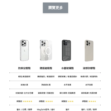
擬人系列 滑蓋
擬人化系列 滑蓋式
擬人系列 滑蓋式證
瀏覽更多
件套(附伸縮卡
證件套(附伸縮卡
件套(附伸縮卡扣)
CSAA14
扣) CSAA07
CSAA05
-
NT$ 214
-
+
-
+
NT$ 214
NT$ 214
NT$ 225
NT$ 225
NT$ 225
加入購物車
加購配件包折 $𝟯𝟬
瀏覽全部