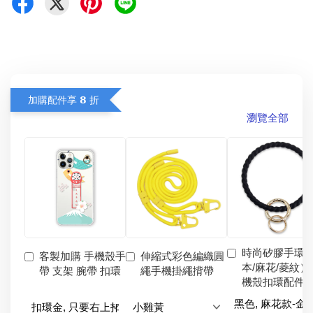
加購配件享 𝟴 折
瀏覽全部
時尚矽膠手環
客製加購 手機殼手
伸縮式彩色編織圓
本/麻花/菱紋）
帶 支架 腕帶 扣環
繩手機掛繩揹帶
機殼扣環配件