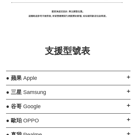
大眼睛透氣網眼透
大眼睛透氣網
大眼睛透氣網眼透
視化妝包
視手提沙灘包
視束口斜背包
支援型號表
-
NT$ 219
-
+
-
+
NT$ 129
NT$ 159
NT$ 249
NT$ 159
NT$ 189
●
蘋果
Apple
加入購物車
●
三星
Samsung
●
谷哥
Google
瀏覽更多
●
歐珀
OPPO
●
真我
Realme