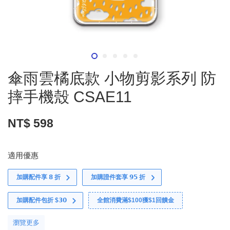
傘雨雲橘底款 小物剪影系列 防
摔手機殼 CSAE11
NT$ 598
適用優惠
加購配件享 𝟴 折
加購證件套享 𝟵𝟱 折
加購配件包折 $𝟯𝟬
全館消費滿$100獲$1回饋金
瀏覽更多