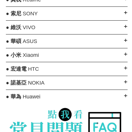
●
索尼
SONY
●
維沃
VIVO
●
華碩
ASUS
●
小米
Xiaomi
●
宏達電
HTC
●
諾基亞
NOKIA
●
華為
Huawei