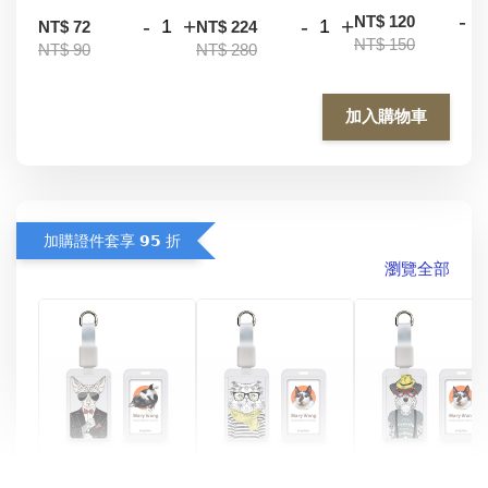
-
NT$ 120
-
+
-
+
NT$ 72
NT$ 224
NT$ 150
NT$ 90
NT$ 280
加入購物車
加購證件套享 𝟵𝟱 折
瀏覽全部
酷帥狗雪納瑞 
燕尾服無毛貓 動物
眼鏡圍巾貓貓 動物