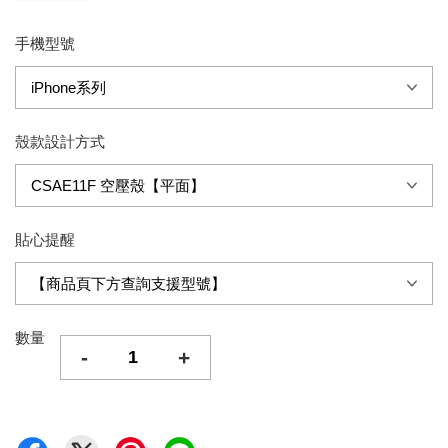
手機型號
殼款設計方式
貼心提醒
數量
-
+