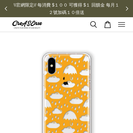
\\官網限定// 每消費 $１００ 可獲得 $１ 回饋金 每月１
２號加碼１０倍送