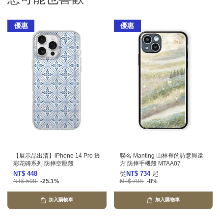
優惠
優惠
【展示品出清】iPhone 14 Pro 透
聯名 Manting 山林裡的詩意與遠
彩花磚系列 防摔空壓殼
方 防摔手機殼 MTAA07
NT$ 448
從
NT$ 734
起
NT$ 598
-25.1%
NT$ 798
-8%
加入購物車
加入購物車