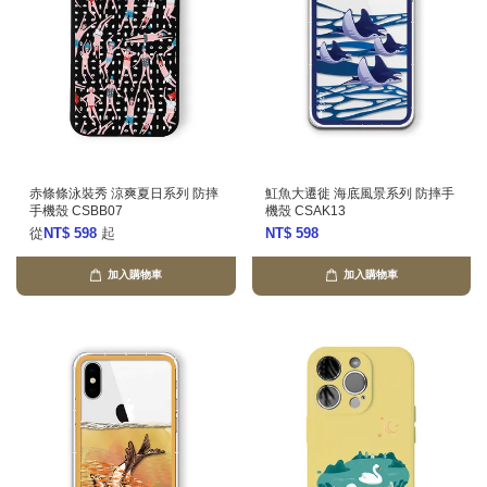
赤條條泳裝秀 涼爽夏日系列 防摔
魟魚大遷徙 海底風景系列 防摔手
手機殼 CSBB07
機殼 CSAK13
從
NT$ 598
起
NT$ 598
加入購物車
加入購物車