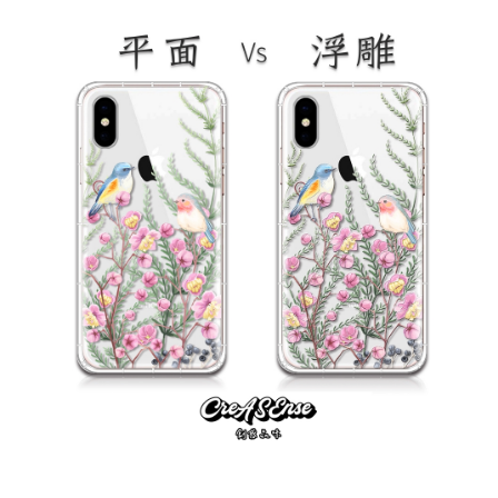
大眼睛透氣網眼透
大眼睛透氣網
大眼睛透氣網眼透
視化妝包
視手提沙灘包
視束口斜背包
-
NT$ 219
-
+
-
+
NT$ 129
NT$ 159
NT$ 249
NT$ 159
NT$ 189
加入購物車
瀏覽更多