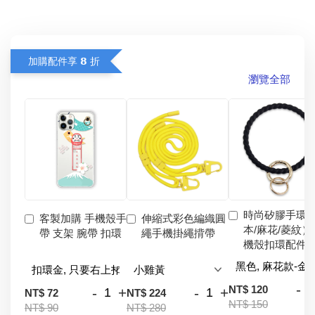
加購配件享 𝟴 折
瀏覽全部
時尚矽膠手環
客製加購 手機殼手
伸縮式彩色編織圓
本/麻花/菱紋）
帶 支架 腕帶 扣環
繩手機掛繩揹帶
機殼扣環配件
-
NT$ 120
-
+
-
+
NT$ 72
NT$ 224
NT$ 150
NT$ 90
NT$ 280