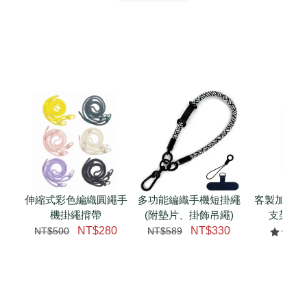
扣) CSAA07
CSAA05
-
NT$ 214
-
+
-
+
NT$ 214
NT$ 214
NT$ 225
NT$ 225
NT$ 225
加入購物車
加購配件包折 $𝟯𝟬
瀏覽全部
伸縮式彩色編織圓繩手
多功能編織手機短掛繩
客製加購 
機掛繩揹帶
(附墊片、掛飾吊繩)
支架 腕
NT$280
NT$330
NT$500
NT$589
NT$