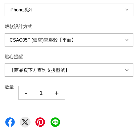
殼款設計方式
貼心提醒
數量
-
+