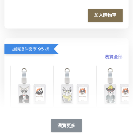
加入購物車
加購證件套享 𝟵𝟱 折
瀏覽全部
酷帥狗雪納瑞 
燕尾服無毛貓 動物
眼鏡圍巾貓貓 動物
擬人系列 滑蓋
擬人化系列 滑蓋式
擬人系列 滑蓋式證
瀏覽更多
件套(附伸縮卡
證件套(附伸縮卡
件套(附伸縮卡扣)
CSAA14