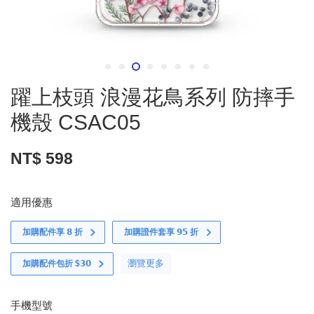
躍上枝頭 浪漫花鳥系列 防摔手
機殼 CSAC05
NT$ 598
適用優惠
加購配件享 𝟴 折
加購證件套享 𝟵𝟱 折
瀏覽更多
加購配件包折 $𝟯𝟬
手機型號