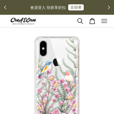
去領劵
會員登入 領劵享折扣