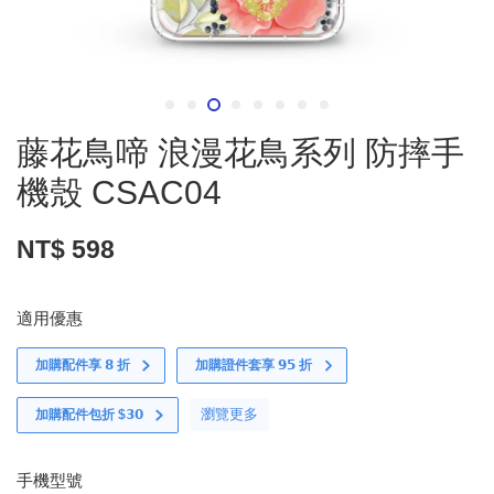
藤花鳥啼 浪漫花鳥系列 防摔手
機殼 CSAC04
NT$ 598
適用優惠
加購配件享 𝟴 折
加購證件套享 𝟵𝟱 折
瀏覽更多
加購配件包折 $𝟯𝟬
手機型號