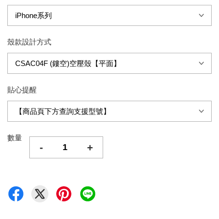
殼款設計方式
貼心提醒
數量
-
+