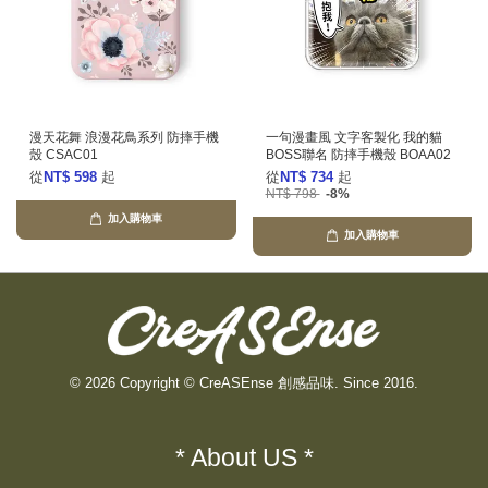
漫天花舞 浪漫花鳥系列 防摔手機
一句漫畫風 文字客製化 我的貓
殼 CSAC01
BOSS聯名 防摔手機殼 BOAA02
從
NT$ 598
起
從
NT$ 734
起
NT$ 798
-8%
加入購物車
加入購物車
© 2026 Copyright © CreASEnse 創感品味. Since 2016.
* About US *