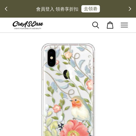
去領劵
會員登入 領劵享折扣