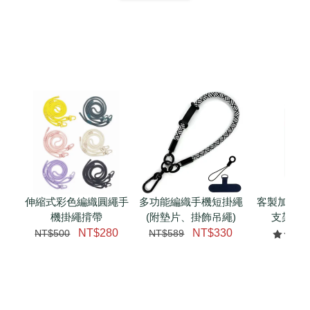
扣) CSAA07
CSAA05
-
NT$ 214
-
+
-
+
NT$ 214
NT$ 214
NT$ 225
NT$ 225
NT$ 225
加入購物車
加購配件包折 $𝟯𝟬
瀏覽全部
伸縮式彩色編織圓繩手
多功能編織手機短掛繩
客製加購 
機掛繩揹帶
(附墊片、掛飾吊繩)
支架 腕
NT$280
NT$330
NT$500
NT$589
NT$