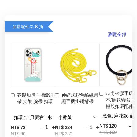
加購配件享 𝟴 折
瀏覽全部
時尚矽膠手環
客製加購 手機殼手
伸縮式彩色編織圓
本/麻花/菱紋）
帶 支架 腕帶 扣環
繩手機掛繩揹帶
機殼扣環配件
-
NT$ 120
-
+
-
+
NT$ 72
NT$ 224
NT$ 150
NT$ 90
NT$ 280