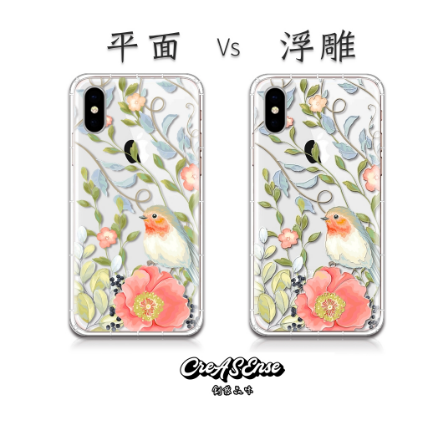
大眼睛透氣網眼透
大眼睛透氣網
大眼睛透氣網眼透
視化妝包
視手提沙灘包
視束口斜背包
-
NT$ 219
-
+
-
+
NT$ 129
NT$ 159
NT$ 249
NT$ 159
NT$ 189
加入購物車
瀏覽更多