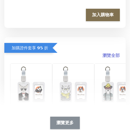
加入購物車
加購證件套享 𝟵𝟱 折
瀏覽全部
酷帥狗雪納瑞 
燕尾服無毛貓 動物
眼鏡圍巾貓貓 動物
擬人系列 滑蓋
擬人化系列 滑蓋式
擬人系列 滑蓋式證
瀏覽更多
件套(附伸縮卡
證件套(附伸縮卡
件套(附伸縮卡扣)
CSAA14