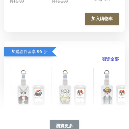
NT$ 90
NT$ 280
加入購物車
加購證件套享 𝟵𝟱 折
瀏覽全部
酷帥狗雪納瑞 
燕尾服無毛貓 動物
眼鏡圍巾貓貓 動物
擬人系列 滑蓋
擬人化系列 滑蓋式
擬人系列 滑蓋式證
瀏覽更多
件套(附伸縮卡
證件套(附伸縮卡
件套(附伸縮卡扣)