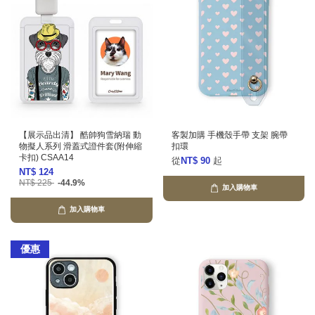
【展示品出清】 酷帥狗雪納瑞 動
客製加購 手機殼手帶 支架 腕帶
物擬人系列 滑蓋式證件套(附伸縮
扣環
卡扣) CSAA14
從
NT$ 90
起
NT$ 124
NT$ 225
-44.9%
加入購物車
加入購物車
優惠