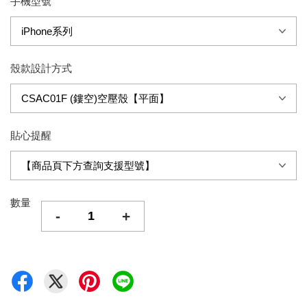
手機型號
殼款設計方式
貼心提醒
數量
-
+