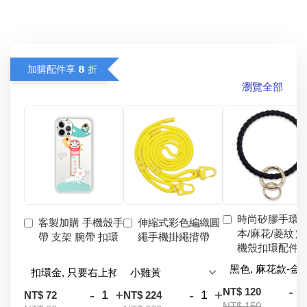
加購配件享 𝟴 折
瀏覽全部
時尚矽膠手環
客製加購 手機殼手
伸縮式彩色編織圓
本/麻花/菱紋）
帶 支架 腕帶 扣環
繩手機掛繩揹帶
機殼扣環配件
-
NT$ 120
-
+
-
+
NT$ 72
NT$ 224
NT$ 150