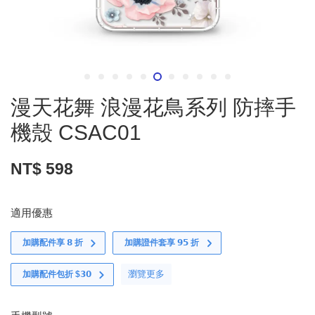
漫天花舞 浪漫花鳥系列 防摔手
機殼 CSAC01
NT$ 598
適用優惠
加購配件享 𝟴 折
加購證件套享 𝟵𝟱 折
瀏覽更多
加購配件包折 $𝟯𝟬