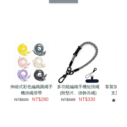
CSAA14
扣) CSAA07
CSAA05
-
NT$ 214
-
+
-
+
NT$ 214
NT$ 214
NT$ 225
NT$ 225
NT$ 225
加入購物車
加購配件包折 $𝟯𝟬
瀏覽全部
伸縮式彩色編織圓繩手
多功能編織手機短掛繩
客製加購 
機掛繩揹帶
(附墊片、掛飾吊繩)
支架 腕
NT$280
NT$330
NT$500
NT$589
NT$