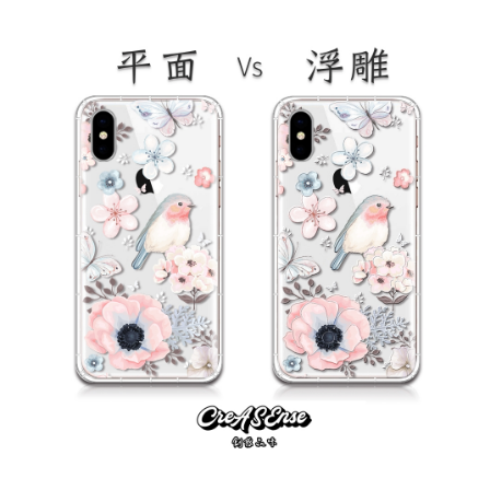
大眼睛透氣網眼透
大眼睛透氣網
大眼睛透氣網眼透
視化妝包
視手提沙灘包
視束口斜背包
-
NT$ 219
-
+
-
+
NT$ 129
NT$ 159
NT$ 249
NT$ 159
NT$ 189
加入購物車
瀏覽更多