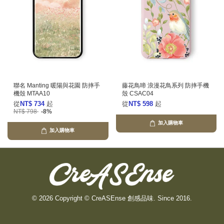
聯名 Manting 暖陽與花園 防摔手
藤花鳥啼 浪漫花鳥系列 防摔手機
機殼 MTAA10
殼 CSAC04
從
NT$ 734
起
從
NT$ 598
起
NT$ 798
-8%
加入購物車
加入購物車
© 2026 Copyright © CreASEnse 創感品味. Since 2016.