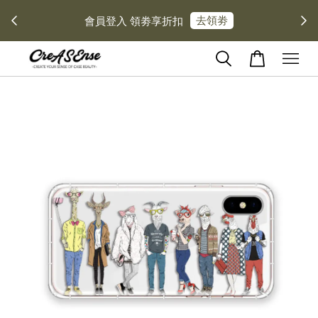
去領劵
會員登入 領劵享折扣