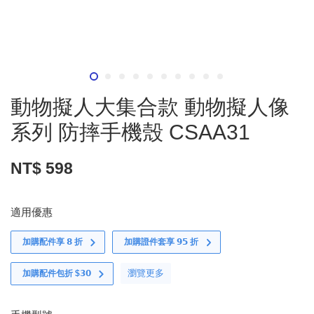
動物擬人大集合款 動物擬人像
系列 防摔手機殼 CSAA31
NT$ 598
適用優惠
加購配件享 𝟴 折
加購證件套享 𝟵𝟱 折
瀏覽更多
加購配件包折 $𝟯𝟬