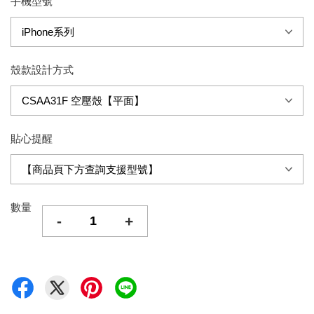
手機型號
殼款設計方式
貼心提醒
數量
-
+