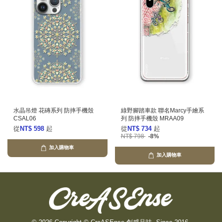
水晶吊燈 花磚系列 防摔手機殼
綠野腳踏車款 聯名Marcy手繪系
CSAL06
列 防摔手機殼 MRAA09
從
NT$ 598
起
從
NT$ 734
起
NT$ 798
-8%
加入購物車
加入購物車