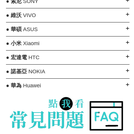
●
索尼
SONY
●
維沃
VIVO
●
華碩
ASUS
●
小米
Xiaomi
●
宏達電
HTC
●
諾基亞
NOKIA
●
華為
Huawei