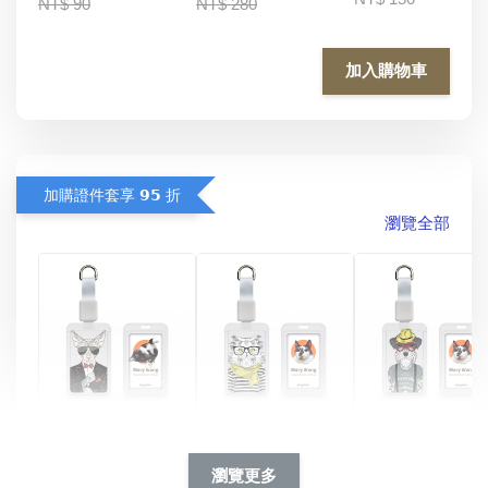
NT$ 90
NT$ 280
加入購物車
加購證件套享 𝟵𝟱 折
瀏覽全部
酷帥狗雪納瑞 
燕尾服無毛貓 動物
眼鏡圍巾貓貓 動物
擬人系列 滑蓋
擬人化系列 滑蓋式
擬人系列 滑蓋式證
瀏覽更多
件套(附伸縮卡
證件套(附伸縮卡
件套(附伸縮卡扣)