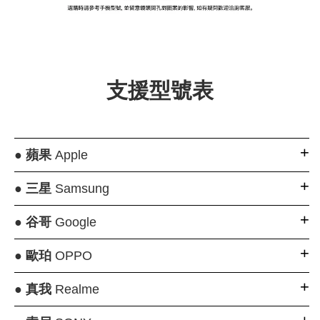
大眼睛透氣網眼透
大眼睛透氣網
大眼睛透氣網眼透
視化妝包
視手提沙灘包
視束口斜背包
支援型號表
-
NT$ 219
-
+
-
+
NT$ 129
NT$ 159
NT$ 249
NT$ 159
NT$ 189
●
蘋果
Apple
加入購物車
●
三星
Samsung
●
谷哥
Google
瀏覽更多
●
歐珀
OPPO
●
真我
Realme