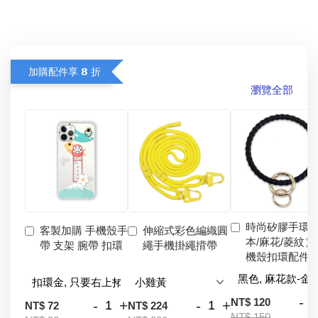
加購配件享 𝟴 折
瀏覽全部
時尚矽膠手環
客製加購 手機殼手
伸縮式彩色編織圓
本/麻花/菱紋）
帶 支架 腕帶 扣環
繩手機掛繩揹帶
機殼扣環配件
-
NT$ 120
-
+
-
+
NT$ 72
NT$ 224
NT$ 150