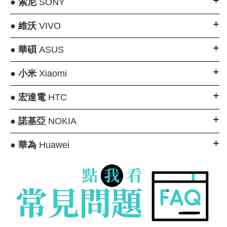
●
索尼
SONY
●
維沃
VIVO
●
華碩
ASUS
●
小米
Xiaomi
●
宏達電
HTC
●
諾基亞
NOKIA
●
華為
Huawei