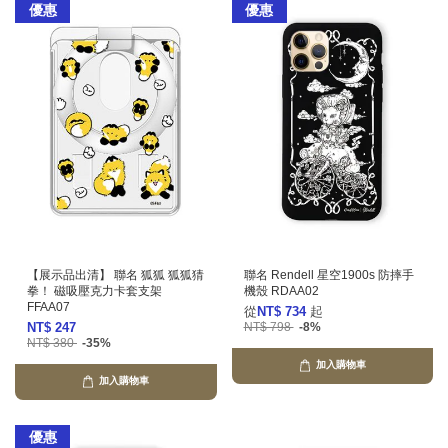
優惠
優惠
【展示品出清】 聯名 狐狐 狐狐猜
聯名 Rendell 星空1900s 防摔手
拳！ 磁吸壓克力卡套支架
機殼 RDAA02
FFAA07
從
NT$ 734
起
NT$ 247
NT$ 798
-8%
NT$ 380
-35%
加入購物車
加入購物車
優惠