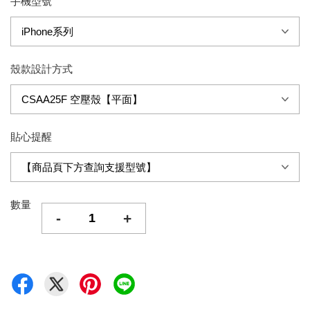
手機型號
殼款設計方式
貼心提醒
數量
-
+