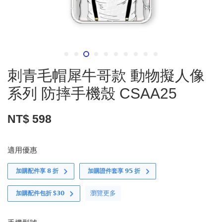
刺青毛帽犀牛哥款 動物擬人像
系列 防摔手機殼 CSAA25
NT$ 598
適用優惠
加購配件享 𝟴 折
加購證件套享 𝟵𝟱 折
瀏覽更多
加購配件包折 $𝟯𝟬