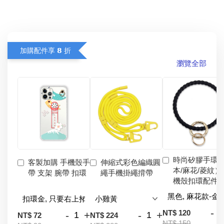
加購配件享 𝟴 折
瀏覽全部
時尚矽膠手環
客製加購 手機殼手
伸縮式彩色編織圓
本/麻花/菱紋）
帶 支架 腕帶 扣環
繩手機掛繩揹帶
機殼扣環配件
-
NT$ 120
-
+
-
+
NT$ 72
NT$ 224
NT$ 150