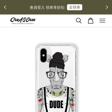
去領劵
會員登入 領劵享折扣