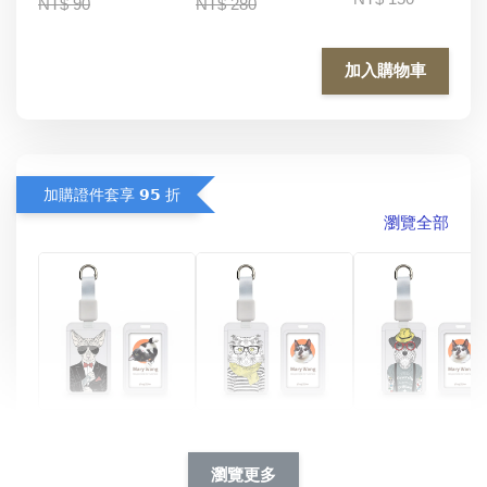
NT$ 90
NT$ 280
加入購物車
加購證件套享 𝟵𝟱 折
瀏覽全部
酷帥狗雪納瑞 
燕尾服無毛貓 動物
眼鏡圍巾貓貓 動物
擬人系列 滑蓋
擬人化系列 滑蓋式
擬人系列 滑蓋式證
瀏覽更多
件套(附伸縮卡
證件套(附伸縮卡
件套(附伸縮卡扣)