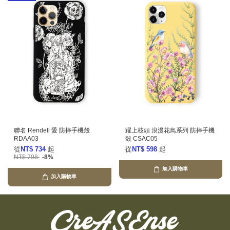
聯名 Rendell 愛 防摔手機殼
躍上枝頭 浪漫花鳥系列 防摔手機
RDAA03
殼 CSAC05
從
NT$ 734
起
從
NT$ 598
起
NT$ 798
-8%
加入購物車
加入購物車