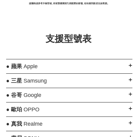
大眼睛透氣網眼透
大眼睛透氣網
大眼睛透氣網眼透
視化妝包
視手提沙灘包
視束口斜背包
支援型號表
-
NT$ 219
-
+
-
+
NT$ 129
NT$ 159
NT$ 249
NT$ 159
NT$ 189
●
蘋果
Apple
加入購物車
●
三星
Samsung
●
谷哥
Google
瀏覽更多
●
歐珀
OPPO
●
真我
Realme