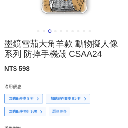
墨鏡雪茄大角羊款 動物擬人像
系列 防摔手機殼 CSAA24
NT$ 598
適用優惠
加購配件享 𝟴 折
加購證件套享 𝟵𝟱 折
瀏覽更多
加購配件包折 $𝟯𝟬