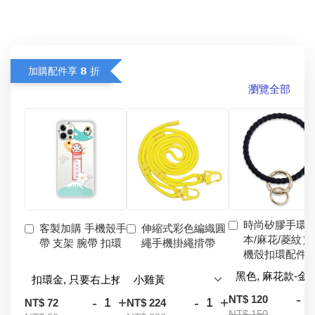
加購配件享 𝟴 折
瀏覽全部
時尚矽膠手環
客製加購 手機殼手
伸縮式彩色編織圓
本/麻花/菱紋）
帶 支架 腕帶 扣環
繩手機掛繩揹帶
機殼扣環配件
-
NT$ 120
-
+
-
+
NT$ 72
NT$ 224
NT$ 150