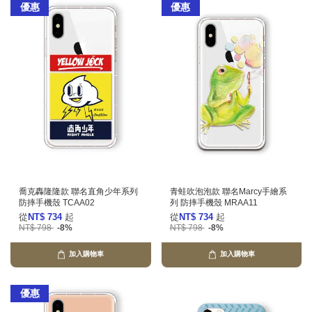
優惠
優惠
喬克轟隆隆款 聯名直角少年系列
青蛙吹泡泡款 聯名Marcy手繪系
防摔手機殼 TCAA02
列 防摔手機殼 MRAA11
從
NT$ 734
起
從
NT$ 734
起
NT$ 798
-8%
NT$ 798
-8%
加入購物車
加入購物車
優惠