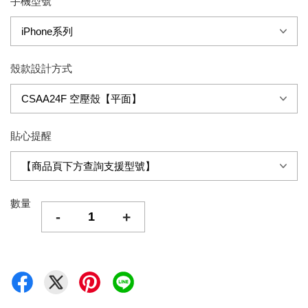
手機型號
殼款設計方式
貼心提醒
數量
-
+