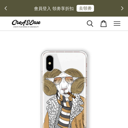
去領劵
會員登入 領劵享折扣