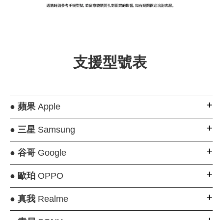
大眼睛透氣網眼透
大眼睛透氣網
大眼睛透氣網眼透
視化妝包
視手提沙灘包
視束口斜背包
支援型號表
-
NT$ 219
-
+
-
+
NT$ 129
NT$ 159
NT$ 249
NT$ 159
NT$ 189
●
蘋果
Apple
加入購物車
●
三星
Samsung
●
谷哥
Google
瀏覽更多
●
歐珀
OPPO
●
真我
Realme