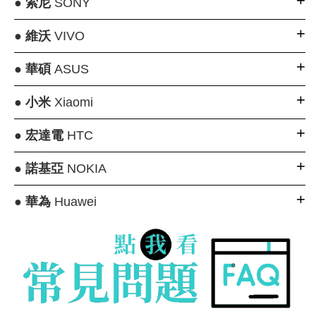
●
索尼
SONY
●
維沃
VIVO
●
華碩
ASUS
●
小米
Xiaomi
●
宏達電
HTC
●
諾基亞
NOKIA
●
華為
Huawei