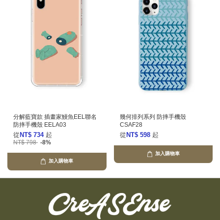
分解藍寶款 插畫家鰻魚EEL聯名
幾何排列系列 防摔手機殼
防摔手機殼 EELA03
CSAF28
從
NT$ 734
起
從
NT$ 598
起
NT$ 798
-8%
加入購物車
加入購物車