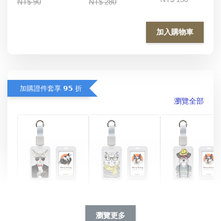
NT$ 90
NT$ 280
加入購物車
加購證件套享 𝟵𝟱 折
瀏覽全部
酷帥狗雪納瑞 
燕尾服無毛貓 動物
眼鏡圍巾貓貓 動物
擬人系列 滑蓋
擬人化系列 滑蓋式
擬人系列 滑蓋式證
瀏覽更多
件套(附伸縮卡
證件套(附伸縮卡
件套(附伸縮卡扣)