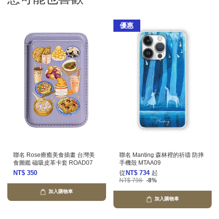
優惠
聯名 Rose療癒美食插畫 台灣美
聯名 Manting 森林裡的祈禱 防摔
食圖鑑 磁吸皮革卡套 ROAD07
手機殼 MTAA09
NT$ 350
從
NT$ 734
起
NT$ 798
-8%
加入購物車
加入購物車