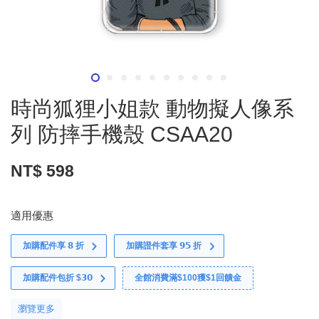
時尚狐狸小姐款 動物擬人像系
列 防摔手機殼 CSAA20
NT$ 598
適用優惠
加購配件享 𝟴 折
加購證件套享 𝟵𝟱 折
加購配件包折 $𝟯𝟬
全館消費滿$100獲$1回饋金
瀏覽更多