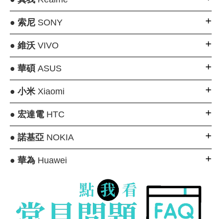
●
索尼
SONY
●
維沃
VIVO
●
華碩
ASUS
●
小米
Xiaomi
●
宏達電
HTC
●
諾基亞
NOKIA
●
華為
Huawei