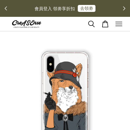
去領劵
會員登入 領劵享折扣