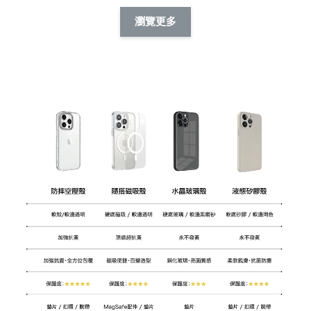
擬人系列 滑蓋
擬人化系列 滑蓋式
擬人系列 滑蓋式證
瀏覽更多
件套(附伸縮卡
證件套(附伸縮卡
件套(附伸縮卡扣)
CSAA14
扣) CSAA07
CSAA05
-
NT$ 214
-
+
-
+
NT$ 214
NT$ 214
NT$ 225
NT$ 225
NT$ 225
加入購物車
加購配件包折 $𝟯𝟬
瀏覽全部