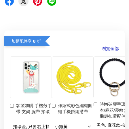
加購配件享 𝟴 折
瀏覽全部
時尚矽膠手環
客製加購 手機殼手
伸縮式彩色編織圓
本/麻花/菱紋）
帶 支架 腕帶 扣環
繩手機掛繩揹帶
機殼扣環配件