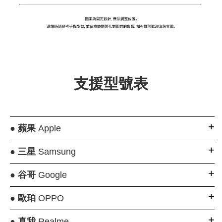
大眼睛透氣網眼透
大眼睛透氣網
大眼睛透氣網眼透
視化妝包
視手提沙灘包
視束口斜背包
支援型號表
-
NT$ 219
-
+
-
+
NT$ 129
NT$ 159
NT$ 249
NT$ 159
NT$ 189
●
蘋果
Apple
加入購物車
●
三星
Samsung
●
谷哥
Google
瀏覽更多
●
歐珀
OPPO
●
真我
Realme