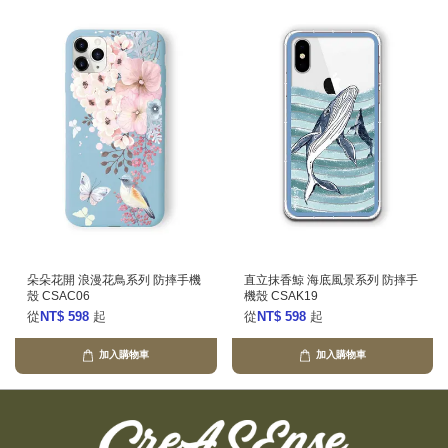
朵朵花開 浪漫花鳥系列 防摔手機
直立抹香鯨 海底風景系列 防摔手
殼 CSAC06
機殼 CSAK19
從
NT$ 598
起
從
NT$ 598
起
加入購物車
加入購物車