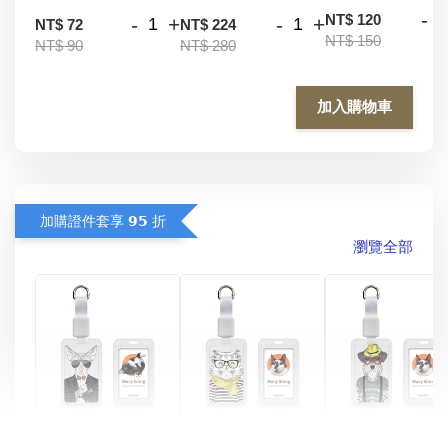
-
NT$ 120
-
+
-
+
NT$ 72
NT$ 224
NT$ 150
NT$ 90
NT$ 280
加入購物車
加購證件套享 𝟵𝟱 折
瀏覽全部
酷帥狗雪納瑞 
燕尾服無毛貓 動物
眼鏡圍巾貓貓 動物