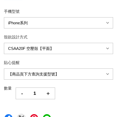
手機型號
殼款設計方式
貼心提醒
數量
-
+