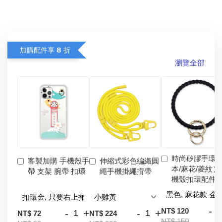
加購配件享 𝟴 折
瀏覽全部
時尚矽膠手環
客製加購 手機殼手
伸縮式彩色編織圓
本/麻花/菱紋）
帶 支架 腕帶 扣環
繩手機掛繩揹帶
機殼扣環配件
-
NT$ 120
-
+
-
+
NT$ 72
NT$ 224
NT$ 150