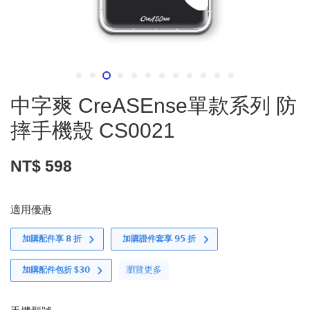
中字爽 CreASEnse單款系列 防
摔手機殼 CS0021
NT$ 598
適用優惠
加購配件享 𝟴 折
加購證件套享 𝟵𝟱 折
瀏覽更多
加購配件包折 $𝟯𝟬