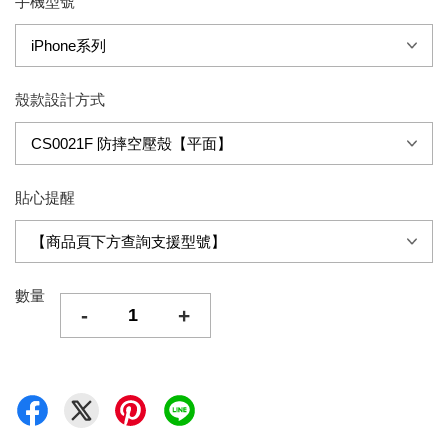
手機型號
殼款設計方式
貼心提醒
數量
-
+