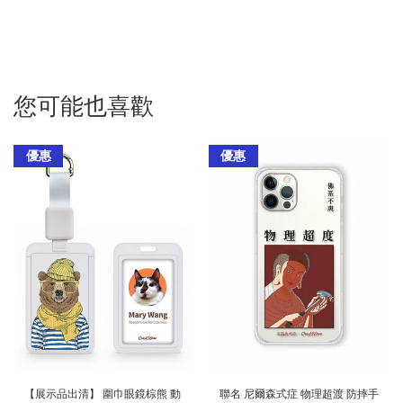
您可能也喜歡
優惠
優惠
【展示品出清】 圍巾眼鏡棕熊 動
聯名 尼爾森式症 物理超渡 防摔手