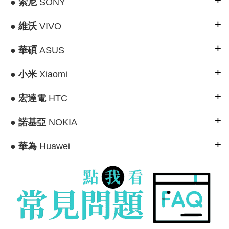
●
索尼
SONY
●
維沃
VIVO
●
華碩
ASUS
●
小米
Xiaomi
●
宏達電
HTC
●
諾基亞
NOKIA
●
華為
Huawei