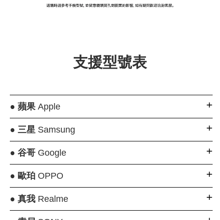
大眼睛透氣網眼透
大眼睛透氣網
大眼睛透氣網眼透
視化妝包
視手提沙灘包
視束口斜背包
支援型號表
-
NT$ 219
-
+
-
+
NT$ 129
NT$ 159
NT$ 249
NT$ 159
NT$ 189
●
蘋果
Apple
加入購物車
●
三星
Samsung
●
谷哥
Google
瀏覽更多
●
歐珀
OPPO
●
真我
Realme