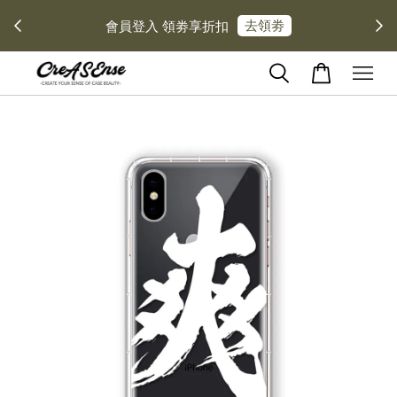
定// 每消費 $１００ 可獲得 $１ 回饋金 每月１
８月文博會
２號加碼１０倍送