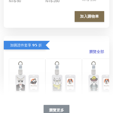
NT$ 90
NT$ 280
加入購物車
加購證件套享 𝟵𝟱 折
瀏覽全部
酷帥狗雪納瑞 
燕尾服無毛貓 動物
眼鏡圍巾貓貓 動物
擬人系列 滑蓋
擬人化系列 滑蓋式
擬人系列 滑蓋式證
瀏覽更多
件套(附伸縮卡
證件套(附伸縮卡
件套(附伸縮卡扣)