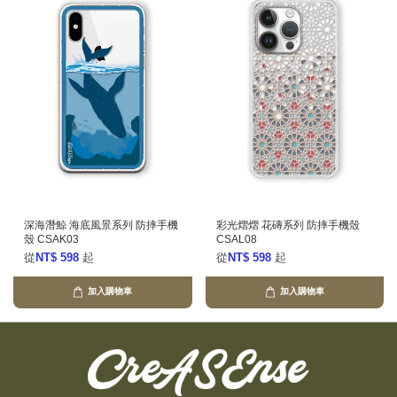
深海潛鯨 海底風景系列 防摔手機
彩光熠熠 花磚系列 防摔手機殼
殼 CSAK03
CSAL08
從
NT$ 598
起
從
NT$ 598
起
加入購物車
加入購物車