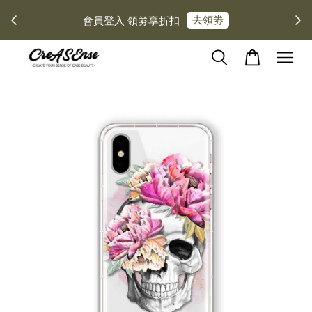
去領劵
會員登入 領劵享折扣