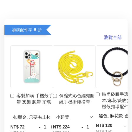
加購配件享 𝟴 折
瀏覽全部
時尚矽膠手環
客製加購 手機殼手
伸縮式彩色編織圓
本/麻花/菱紋）
帶 支架 腕帶 扣環
繩手機掛繩揹帶
機殼扣環配件
-
NT$ 120
-
+
-
+
NT$ 72
NT$ 224
NT$ 150