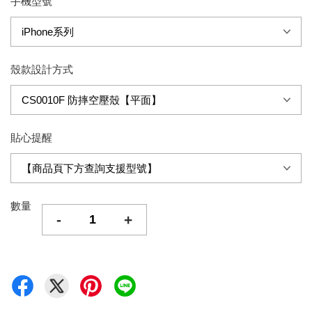
手機型號
殼款設計方式
貼心提醒
數量
-
+