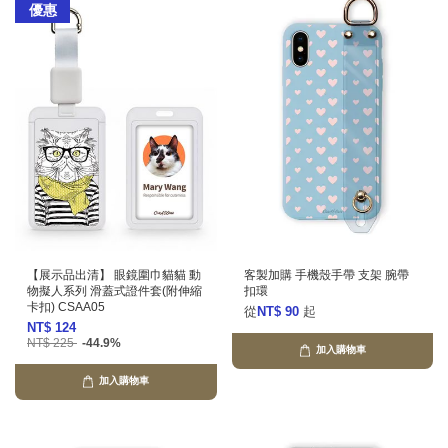
優惠
【展示品出清】 眼鏡圍巾貓貓 動
客製加購 手機殼手帶 支架 腕帶
物擬人系列 滑蓋式證件套(附伸縮
扣環
卡扣) CSAA05
從
NT$ 90
起
NT$ 124
NT$ 225
-44.9%
加入購物車
加入購物車