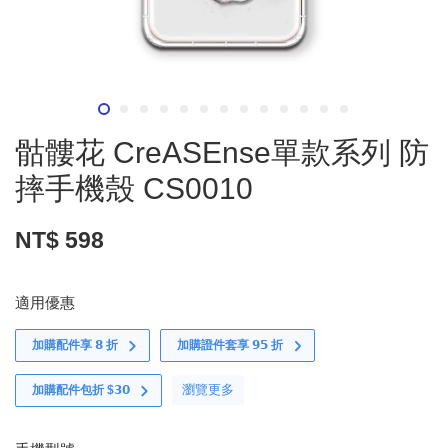
骷髏花 CreASEnse單款系列 防
摔手機殼 CS0010
NT$ 598
適用優惠
加購配件享 𝟴 折
加購證件套享 𝟵𝟱 折
瀏覽更多
加購配件包折 $𝟯𝟬