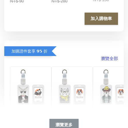
NT$ 90
NT$ 280
加入購物車
加購證件套享 𝟵𝟱 折
瀏覽全部
酷帥狗雪納瑞 
燕尾服無毛貓 動物
眼鏡圍巾貓貓 動物
擬人系列 滑蓋
擬人化系列 滑蓋式
擬人系列 滑蓋式證
瀏覽更多
件套(附伸縮卡
證件套(附伸縮卡
件套(附伸縮卡扣)