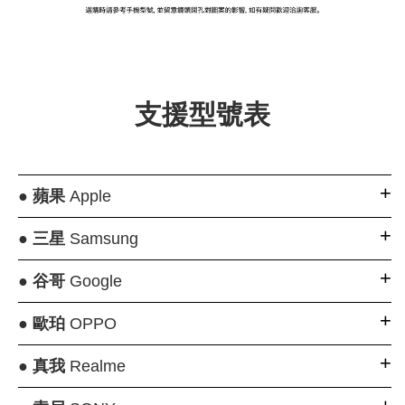
大眼睛透氣網眼透
大眼睛透氣網
大眼睛透氣網眼透
視化妝包
視手提沙灘包
視束口斜背包
支援型號表
-
NT$ 219
-
+
-
+
NT$ 129
NT$ 159
NT$ 249
NT$ 159
NT$ 189
●
蘋果
Apple
加入購物車
●
三星
Samsung
●
谷哥
Google
瀏覽更多
●
歐珀
OPPO
●
真我
Realme