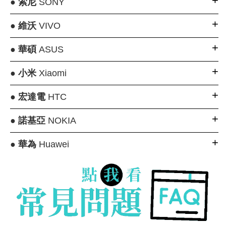
●
索尼
SONY
●
維沃
VIVO
●
華碩
ASUS
●
小米
Xiaomi
●
宏達電
HTC
●
諾基亞
NOKIA
●
華為
Huawei